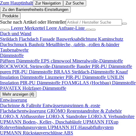
Zum Hauptinhalt
Zur Navigation
Zur Suche
Zu den Barrierefreiheits-Einstellungen
Produkte
Suche nach Artikel oder Hersteller
Leerer Merkzettel
Leere Anfrage-Liste
Dach und Wand
Steildach
Flachdach
Fassade
Bauwerksabdichtung
Kaminschutz
Dachschmuck
Bauholz
Metallbleche, -tafeln, -rollen &-bänder
Taubenabwehr
Dämmstoffe
Päffgen Dämmstoffe EPS
climowool Mineralwolle-Dämmstoffe
ROCKWOOL Steinwolle-Dämmstoffe
Bauder PIR-PU Dämmstoffe
puren PIR-PU Dämmstoffe
BRAAS Steildach-Dämmstoffe
Knauf
Insulation Dämmstoffe
Linzmeier PIR-PU Dämmstoffe
UNILIN
Insulation PIR-PU Dämmstoffe
FOAMGLAS (Hochbau) Dämmstoffe
PAVATEX Holzfaser-Dämmstoffe
Mehr anzeigen (4)
Entwässerung
Dachrinne & Fallrohr
Entwässerungsrinnen & -roste
Flachdachentwässerung
GRÖMO Regenstandrohre & Zubehör
LORO-X Abflussrohre
LORO-X Standrohre
LORO-X Verbundrohre
UPMANN Boden-, Keller-, Duschabläufe
UPMANN FIXup
Rohrverbindungssystem
UPMANN HT-Hausabflußsystem
UPMANN Rückstauverschlüsse ABS