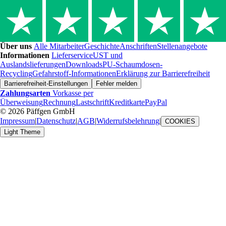
Über uns
Alle Mitarbeiter
Geschichte
Anschriften
Stellenangebote
Informationen
Lieferservice
UST und
Auslandslieferungen
Downloads
PU-Schaumdosen-
Recycling
Gefahrstoff-Informationen
Erklärung zur Barrierefreiheit
Barrierefreiheit-Einstellungen
Fehler melden
Zahlungsarten
Vorkasse per
Überweisung
Rechnung
Lastschrift
Kreditkarte
PayPal
© 2026 Päffgen GmbH
Impressum
|
Datenschutz
|
AGB
|
Widerrufsbelehrung
|
COOKIES
Light Theme