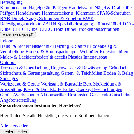
Befestigung
Klammer- und Nagelgeräte
Päffgen Handelsware Nägel & Drahtstifte
Päffgen Handelsware Hammertacker u. Klammern
SPAX-Schrauben
BÄR Dübel, Nägel, Schrauben & Zubehör
BWK
Befestigungsprodukte
ZAHN Spezialbefestigung
Hüfner-Dübel
TOX-
Dübel
CELO Dübel
CELO Holz-Dübel-Trockenbauschrauben
Mehr anzeigen (4)
Indoor
Haus- & Sicherheitstechnik
Heizung & Sanitär
Bodenbelag &
Verarbeitung
Boden- & Raumspartreppen
Wellhöfer Kniestocktüren
Maler- & Lackiererbedarf
tk accelis Plastics Innenausbau
Outdoor
Terrassen & Überdachung
Regenwasser & Bewässerung
Gründach
Sichtschutz & Gartengestaltung
Garten- & Teichfolien
Boden & Belag
Sonstiges
Werkzeuge & Geräte
Werkstatt & Baustelle
Berufsbekleidung &
Ausstattung
Kleb- & Dichtstoffe
Farben, Lacke, Beschichtungen
Gerüst-Werbebanner
Aktionsartikel
Restposten
Geschenk-Gutscheine
Angebotserstellung
Sie suchen einen bestimmten Hersteller?
Hier finden Sie alle Hersteller, die wir im Sortiment haben.
Alle Hersteller
Fehler melden