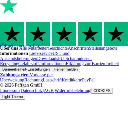
(Öffnet in neuem Tab)
Über uns
Alle Mitarbeiter
Geschichte
Anschriften
Stellenangebote
Informationen
Lieferservice
UST und
Auslandslieferungen
Downloads
PU-Schaumdosen-
Recycling
Gefahrstoff-Informationen
Erklärung zur Barrierefreiheit
Barrierefreiheit-Einstellungen
Fehler melden
Zahlungsarten
Vorkasse per
Überweisung
Rechnung
Lastschrift
Kreditkarte
PayPal
© 2026 Päffgen GmbH
Impressum
|
Datenschutz
|
AGB
|
Widerrufsbelehrung
|
COOKIES
Light Theme