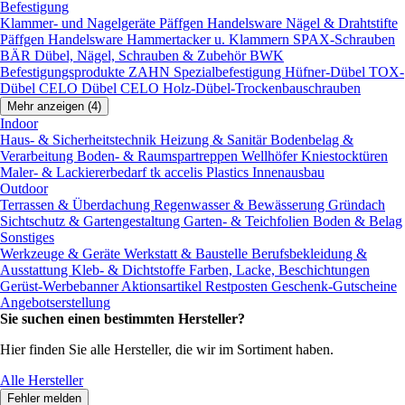
Befestigung
Klammer- und Nagelgeräte
Päffgen Handelsware Nägel & Drahtstifte
Päffgen Handelsware Hammertacker u. Klammern
SPAX-Schrauben
BÄR Dübel, Nägel, Schrauben & Zubehör
BWK
Befestigungsprodukte
ZAHN Spezialbefestigung
Hüfner-Dübel
TOX-
Dübel
CELO Dübel
CELO Holz-Dübel-Trockenbauschrauben
Mehr anzeigen (4)
Indoor
Haus- & Sicherheitstechnik
Heizung & Sanitär
Bodenbelag &
Verarbeitung
Boden- & Raumspartreppen
Wellhöfer Kniestocktüren
Maler- & Lackiererbedarf
tk accelis Plastics Innenausbau
Outdoor
Terrassen & Überdachung
Regenwasser & Bewässerung
Gründach
Sichtschutz & Gartengestaltung
Garten- & Teichfolien
Boden & Belag
Sonstiges
Werkzeuge & Geräte
Werkstatt & Baustelle
Berufsbekleidung &
Ausstattung
Kleb- & Dichtstoffe
Farben, Lacke, Beschichtungen
Gerüst-Werbebanner
Aktionsartikel
Restposten
Geschenk-Gutscheine
Angebotserstellung
Sie suchen einen bestimmten Hersteller?
Hier finden Sie alle Hersteller, die wir im Sortiment haben.
Alle Hersteller
Fehler melden