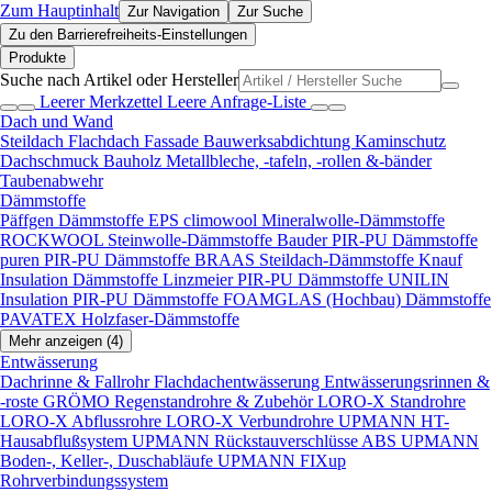
Zum Hauptinhalt
Zur Navigation
Zur Suche
Zu den Barrierefreiheits-Einstellungen
Produkte
Suche nach Artikel oder Hersteller
Leerer Merkzettel
Leere Anfrage-Liste
Dach und Wand
Steildach
Flachdach
Fassade
Bauwerksabdichtung
Kaminschutz
Dachschmuck
Bauholz
Metallbleche, -tafeln, -rollen &-bänder
Taubenabwehr
Dämmstoffe
Päffgen Dämmstoffe EPS
climowool Mineralwolle-Dämmstoffe
ROCKWOOL Steinwolle-Dämmstoffe
Bauder PIR-PU Dämmstoffe
puren PIR-PU Dämmstoffe
BRAAS Steildach-Dämmstoffe
Knauf
Insulation Dämmstoffe
Linzmeier PIR-PU Dämmstoffe
UNILIN
Insulation PIR-PU Dämmstoffe
FOAMGLAS (Hochbau) Dämmstoffe
PAVATEX Holzfaser-Dämmstoffe
Mehr anzeigen (4)
Entwässerung
Dachrinne & Fallrohr
Flachdachentwässerung
Entwässerungsrinnen &
-roste
GRÖMO Regenstandrohre & Zubehör
LORO-X Standrohre
LORO-X Abflussrohre
LORO-X Verbundrohre
UPMANN HT-
Hausabflußsystem
UPMANN Rückstauverschlüsse ABS
UPMANN
Boden-, Keller-, Duschabläufe
UPMANN FIXup
Rohrverbindungssystem