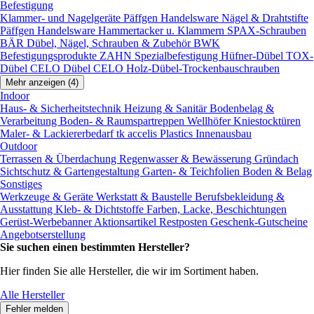
Befestigung
Klammer- und Nagelgeräte
Päffgen Handelsware Nägel & Drahtstifte
Päffgen Handelsware Hammertacker u. Klammern
SPAX-Schrauben
BÄR Dübel, Nägel, Schrauben & Zubehör
BWK
Befestigungsprodukte
ZAHN Spezialbefestigung
Hüfner-Dübel
TOX-
Dübel
CELO Dübel
CELO Holz-Dübel-Trockenbauschrauben
Mehr anzeigen (4)
Indoor
Haus- & Sicherheitstechnik
Heizung & Sanitär
Bodenbelag &
Verarbeitung
Boden- & Raumspartreppen
Wellhöfer Kniestocktüren
Maler- & Lackiererbedarf
tk accelis Plastics Innenausbau
Outdoor
Terrassen & Überdachung
Regenwasser & Bewässerung
Gründach
Sichtschutz & Gartengestaltung
Garten- & Teichfolien
Boden & Belag
Sonstiges
Werkzeuge & Geräte
Werkstatt & Baustelle
Berufsbekleidung &
Ausstattung
Kleb- & Dichtstoffe
Farben, Lacke, Beschichtungen
Gerüst-Werbebanner
Aktionsartikel
Restposten
Geschenk-Gutscheine
Angebotserstellung
Sie suchen einen bestimmten Hersteller?
Hier finden Sie alle Hersteller, die wir im Sortiment haben.
Alle Hersteller
Fehler melden