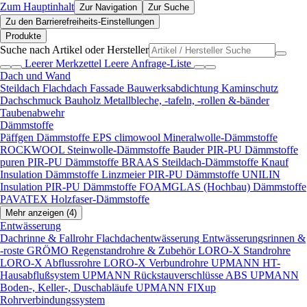
Zum Hauptinhalt
Zur Navigation
Zur Suche
Zu den Barrierefreiheits-Einstellungen
Produkte
Suche nach Artikel oder Hersteller
Leerer Merkzettel
Leere Anfrage-Liste
Dach und Wand
Steildach
Flachdach
Fassade
Bauwerksabdichtung
Kaminschutz
Dachschmuck
Bauholz
Metallbleche, -tafeln, -rollen &-bänder
Taubenabwehr
Dämmstoffe
Päffgen Dämmstoffe EPS
climowool Mineralwolle-Dämmstoffe
ROCKWOOL Steinwolle-Dämmstoffe
Bauder PIR-PU Dämmstoffe
puren PIR-PU Dämmstoffe
BRAAS Steildach-Dämmstoffe
Knauf
Insulation Dämmstoffe
Linzmeier PIR-PU Dämmstoffe
UNILIN
Insulation PIR-PU Dämmstoffe
FOAMGLAS (Hochbau) Dämmstoffe
PAVATEX Holzfaser-Dämmstoffe
Mehr anzeigen (4)
Entwässerung
Dachrinne & Fallrohr
Flachdachentwässerung
Entwässerungsrinnen &
-roste
GRÖMO Regenstandrohre & Zubehör
LORO-X Standrohre
LORO-X Abflussrohre
LORO-X Verbundrohre
UPMANN HT-
Hausabflußsystem
UPMANN Rückstauverschlüsse ABS
UPMANN
Boden-, Keller-, Duschabläufe
UPMANN FIXup
Rohrverbindungssystem