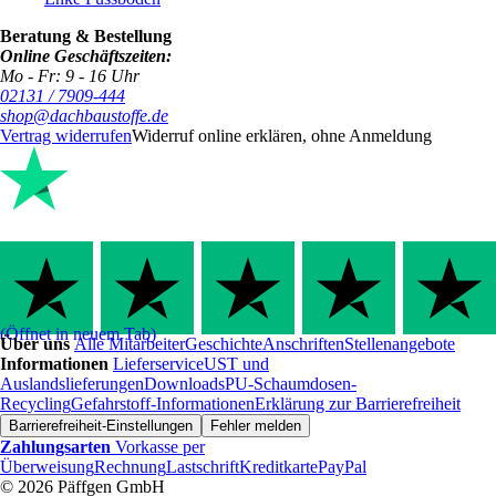
Beratung & Bestellung
Online Geschäftszeiten:
Mo - Fr: 9 - 16 Uhr
02131 / 7909-444
shop@dachbaustoffe.de
Vertrag widerrufen
Widerruf online erklären, ohne Anmeldung
(Öffnet in neuem Tab)
Über uns
Alle Mitarbeiter
Geschichte
Anschriften
Stellenangebote
Informationen
Lieferservice
UST und
Auslandslieferungen
Downloads
PU-Schaumdosen-
Recycling
Gefahrstoff-Informationen
Erklärung zur Barrierefreiheit
Barrierefreiheit-Einstellungen
Fehler melden
Zahlungsarten
Vorkasse per
Überweisung
Rechnung
Lastschrift
Kreditkarte
PayPal
© 2026 Päffgen GmbH