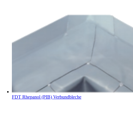
FDT Rhepanol (PIB) Verbundbleche