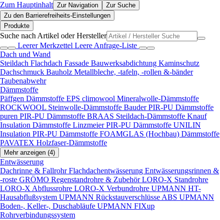
Zum Hauptinhalt
Zur Navigation
Zur Suche
Zu den Barrierefreiheits-Einstellungen
Produkte
Suche nach Artikel oder Hersteller
Leerer Merkzettel
Leere Anfrage-Liste
Dach und Wand
Steildach
Flachdach
Fassade
Bauwerksabdichtung
Kaminschutz
Dachschmuck
Bauholz
Metallbleche, -tafeln, -rollen &-bänder
Taubenabwehr
Dämmstoffe
Päffgen Dämmstoffe EPS
climowool Mineralwolle-Dämmstoffe
ROCKWOOL Steinwolle-Dämmstoffe
Bauder PIR-PU Dämmstoffe
puren PIR-PU Dämmstoffe
BRAAS Steildach-Dämmstoffe
Knauf
Insulation Dämmstoffe
Linzmeier PIR-PU Dämmstoffe
UNILIN
Insulation PIR-PU Dämmstoffe
FOAMGLAS (Hochbau) Dämmstoffe
PAVATEX Holzfaser-Dämmstoffe
Mehr anzeigen (4)
Entwässerung
Dachrinne & Fallrohr
Flachdachentwässerung
Entwässerungsrinnen &
-roste
GRÖMO Regenstandrohre & Zubehör
LORO-X Standrohre
LORO-X Abflussrohre
LORO-X Verbundrohre
UPMANN HT-
Hausabflußsystem
UPMANN Rückstauverschlüsse ABS
UPMANN
Boden-, Keller-, Duschabläufe
UPMANN FIXup
Rohrverbindungssystem