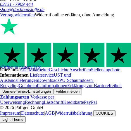
02131 / 7909-444
shop@dachbaustoffe.de
Vertrag widerrufen
Widerruf online erklären, ohne Anmeldung
(Öffnet in neuem Tab)
Über uns
Alle Mitarbeiter
Geschichte
Anschriften
Stellenangebote
Informationen
Lieferservice
UST und
Auslandslieferungen
Downloads
PU-Schaumdosen-
Recycling
Gefahrstoff-Informationen
Erklärung zur Barrierefreiheit
Barrierefreiheit-Einstellungen
Fehler melden
Zahlungsarten
Vorkasse per
Überweisung
Rechnung
Lastschrift
Kreditkarte
PayPal
© 2026 Päffgen GmbH
Impressum
|
Datenschutz
|
AGB
|
Widerrufsbelehrung
|
COOKIES
Light Theme