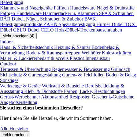
Befestigung
Klammer- und Nagelgeräte
Päffgen Handelsware Nägel & Drahtstifte
Päffgen Handelsware Hammertacker u. Klammern
SPAX-Schrauben
BÄR Dübel, Nägel, Schrauben & Zubehör
BWK
Befestigungsprodukte
ZAHN Spezialbefestigung
Hüfner-Dübel
TOX-
Dübel
CELO Dübel
CELO Holz-Dübel-Trockenbauschrauben
Mehr anzeigen (4)
Indoor
Haus- & Sicherheitstechnik
Heizung & Sanitär
Bodenbelag &
Verarbeitung
Boden- & Raumspartreppen
Wellhöfer Kniestocktüren
Maler- & Lackiererbedarf
tk accelis Plastics Innenausbau
Outdoor
Terrassen & Überdachung
Regenwasser & Bewässerung
Gründach
Sichtschutz & Gartengestaltung
Garten- & Teichfolien
Boden & Belag
Sonstiges
Werkzeuge & Geräte
Werkstatt & Baustelle
Berufsbekleidung &
Ausstattung
Kleb- & Dichtstoffe
Farben, Lacke, Beschichtungen
Gerüst-Werbebanner
Aktionsartikel
Restposten
Geschenk-Gutscheine
Angebotserstellung
Sie suchen einen bestimmten Hersteller?
Hier finden Sie alle Hersteller, die wir im Sortiment haben.
Alle Hersteller
Fehler melden