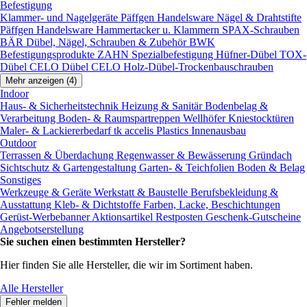
Befestigung
Klammer- und Nagelgeräte
Päffgen Handelsware Nägel & Drahtstifte
Päffgen Handelsware Hammertacker u. Klammern
SPAX-Schrauben
BÄR Dübel, Nägel, Schrauben & Zubehör
BWK
Befestigungsprodukte
ZAHN Spezialbefestigung
Hüfner-Dübel
TOX-
Dübel
CELO Dübel
CELO Holz-Dübel-Trockenbauschrauben
Mehr anzeigen (4)
Indoor
Haus- & Sicherheitstechnik
Heizung & Sanitär
Bodenbelag &
Verarbeitung
Boden- & Raumspartreppen
Wellhöfer Kniestocktüren
Maler- & Lackiererbedarf
tk accelis Plastics Innenausbau
Outdoor
Terrassen & Überdachung
Regenwasser & Bewässerung
Gründach
Sichtschutz & Gartengestaltung
Garten- & Teichfolien
Boden & Belag
Sonstiges
Werkzeuge & Geräte
Werkstatt & Baustelle
Berufsbekleidung &
Ausstattung
Kleb- & Dichtstoffe
Farben, Lacke, Beschichtungen
Gerüst-Werbebanner
Aktionsartikel
Restposten
Geschenk-Gutscheine
Angebotserstellung
Sie suchen einen bestimmten Hersteller?
Hier finden Sie alle Hersteller, die wir im Sortiment haben.
Alle Hersteller
Fehler melden