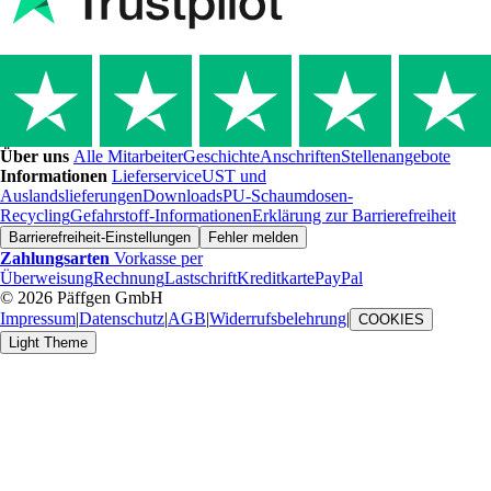
Über uns
Alle Mitarbeiter
Geschichte
Anschriften
Stellenangebote
Informationen
Lieferservice
UST und
Auslandslieferungen
Downloads
PU-Schaumdosen-
Recycling
Gefahrstoff-Informationen
Erklärung zur Barrierefreiheit
Barrierefreiheit-Einstellungen
Fehler melden
Zahlungsarten
Vorkasse per
Überweisung
Rechnung
Lastschrift
Kreditkarte
PayPal
© 2026 Päffgen GmbH
Impressum
|
Datenschutz
|
AGB
|
Widerrufsbelehrung
|
COOKIES
Light Theme