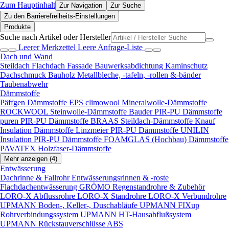
Zum Hauptinhalt
Zur Navigation
Zur Suche
Zu den Barrierefreiheits-Einstellungen
Produkte
Suche nach Artikel oder Hersteller
Leerer Merkzettel
Leere Anfrage-Liste
Dach und Wand
Steildach
Flachdach
Fassade
Bauwerksabdichtung
Kaminschutz
Dachschmuck
Bauholz
Metallbleche, -tafeln, -rollen &-bänder
Taubenabwehr
Dämmstoffe
Päffgen Dämmstoffe EPS
climowool Mineralwolle-Dämmstoffe
ROCKWOOL Steinwolle-Dämmstoffe
Bauder PIR-PU Dämmstoffe
puren PIR-PU Dämmstoffe
BRAAS Steildach-Dämmstoffe
Knauf
Insulation Dämmstoffe
Linzmeier PIR-PU Dämmstoffe
UNILIN
Insulation PIR-PU Dämmstoffe
FOAMGLAS (Hochbau) Dämmstoffe
PAVATEX Holzfaser-Dämmstoffe
Mehr anzeigen (4)
Entwässerung
Dachrinne & Fallrohr
Entwässerungsrinnen & -roste
Flachdachentwässerung
GRÖMO Regenstandrohre & Zubehör
LORO-X Abflussrohre
LORO-X Standrohre
LORO-X Verbundrohre
UPMANN Boden-, Keller-, Duschabläufe
UPMANN FIXup
Rohrverbindungssystem
UPMANN HT-Hausabflußsystem
UPMANN Rückstauverschlüsse ABS