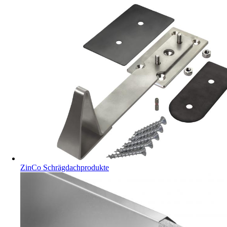
ZinCo Schrägdachprodukte