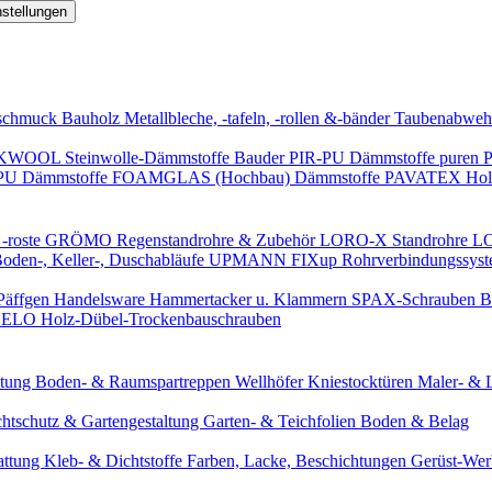
nstellungen
schmuck
Bauholz
Metallbleche, -tafeln, -rollen &-bänder
Taubenabweh
WOOL Steinwolle-Dämmstoffe
Bauder PIR-PU Dämmstoffe
puren 
-PU Dämmstoffe
FOAMGLAS (Hochbau) Dämmstoffe
PAVATEX Holz
-roste
GRÖMO Regenstandrohre & Zubehör
LORO-X Standrohre
LO
en-, Keller-, Duschabläufe
UPMANN FIXup Rohrverbindungssyst
Päffgen Handelsware Hammertacker u. Klammern
SPAX-Schrauben
B
ELO Holz-Dübel-Trockenbauschrauben
itung
Boden- & Raumspartreppen
Wellhöfer Kniestocktüren
Maler- & 
chtschutz & Gartengestaltung
Garten- & Teichfolien
Boden & Belag
attung
Kleb- & Dichtstoffe
Farben, Lacke, Beschichtungen
Gerüst-We