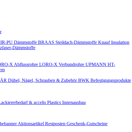
Keine Benachrichtigungen
r
PIR-PU Dämmstoffe
BRAAS Steildach-Dämmstoffe
Knauf Insulation
faser-Dämmstoffe
RO-X Abflussrohre
LORO-X Verbundrohre
UPMANN HT-
em
ÄR Dübel, Nägel, Schrauben & Zubehör
BWK Befestigungsprodukte
Lackiererbedarf
tk accelis Plastics Innenausbau
rbebanner
Aktionsartikel
Restposten
Geschenk-Gutscheine