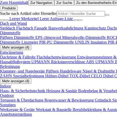
Zum Hauptinhalt
Zur Navigation
Zur Suche
Zu den Barrierefreiheits-Ei
Produkte
Suche nach Artikel oder Hersteller
Leerer Merkzettel
Leere Anfrage-Liste
Dach und Wand
Steildach
Flachdach
Fassade
Bauwerksabdichtung
Kaminschutz
Dach
Dämmstoffe
Päffgen Dämmstoffe EPS
climowool Mineralwolle-Dämmstoffe
ROCK
Dämmstoffe
Linzmeier PIR-PU Dämmstoffe
UNILIN Insulation PIR
Mehr anzeigen (4)
Entwässerung
Dachrinne & Fallrohr
Flachdachentwässerung
Entwässerungsrinnen & 
Hausabflußsystem
UPMANN Rückstauverschlüsse ABS
UPMANN Bod
Befestigung
Klammer- und Nagelgeräte
Päffgen Handelsware Nägel & Drahtstifte
ZAHN Spezialbefestigung
Hüfner-Dübel
TOX-Dübel
CELO Dübel
C
Mehr anzeigen (4)
Indoor
Haus- & Sicherheitstechnik
Heizung & Sanitär
Bodenbelag & Verarbe
Outdoor
Terrassen & Überdachung
Regenwasser & Bewässerung
Gründach
Si
Sonstiges
Werkzeuge & Geräte
Werkstatt & Baustelle
Berufsbekleidung & Ausst
Angebotserstellung