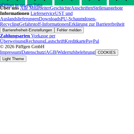
(Öffnet in neuem Tab)
Über uns
Alle Mitarbeiter
Geschichte
Anschriften
Stellenangebote
Informationen
Lieferservice
UST und
Auslandslieferungen
Downloads
PU-Schaumdosen-
Recycling
Gefahrstoff-Informationen
Erklärung zur Barrierefreiheit
Barrierefreiheit-Einstellungen
Fehler melden
Zahlungsarten
Vorkasse per
Überweisung
Rechnung
Lastschrift
Kreditkarte
PayPal
© 2026 Päffgen GmbH
Impressum
|
Datenschutz
|
AGB
|
Widerrufsbelehrung
|
COOKIES
Light Theme