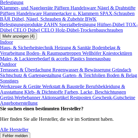
Befestigung
Klammer- und Nagelgeräte
Päffgen Handelsware Nägel & Drahtstifte
Päffgen Handelsware Hammertacker u. Klammern
SPAX-Schrauben
BÄR Dübel, Nägel, Schrauben & Zubehör
BWK
Befestigungsprodukte
ZAHN Spezialbefestigung
Hüfner-Dübel
TOX-
Dübel
CELO Dübel
CELO Holz-Dübel-Trockenbauschrauben
Mehr anzeigen (4)
Indoor
Haus- & Sicherheitstechnik
Heizung & Sanitär
Bodenbelag &
Verarbeitung
Boden- & Raumspartreppen
Wellhöfer Kniestocktüren
Maler- & Lackiererbedarf
tk accelis Plastics Innenausbau
Outdoor
Terrassen & Überdachung
Regenwasser & Bewässerung
Gründach
Sichtschutz & Gartengestaltung
Garten- & Teichfolien
Boden & Belag
Sonstiges
Werkzeuge & Geräte
Werkstatt & Baustelle
Berufsbekleidung &
Ausstattung
Kleb- & Dichtstoffe
Farben, Lacke, Beschichtungen
Gerüst-Werbebanner
Aktionsartikel
Restposten
Geschenk-Gutscheine
Angebotserstellung
Sie suchen einen bestimmten Hersteller?
Hier finden Sie alle Hersteller, die wir im Sortiment haben.
Alle Hersteller
Fehler melden