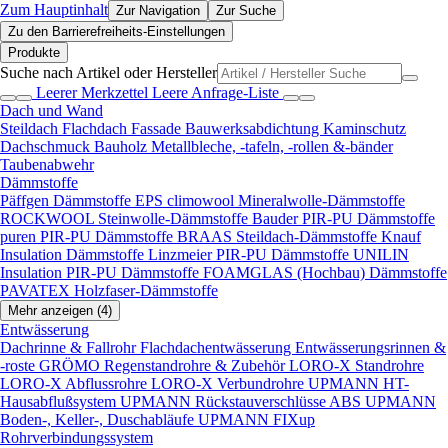
Zum Hauptinhalt
Zur Navigation
Zur Suche
Zu den Barrierefreiheits-Einstellungen
Produkte
Suche nach Artikel oder Hersteller
Leerer Merkzettel
Leere Anfrage-Liste
Dach und Wand
Steildach
Flachdach
Fassade
Bauwerksabdichtung
Kaminschutz
Dachschmuck
Bauholz
Metallbleche, -tafeln, -rollen &-bänder
Taubenabwehr
Dämmstoffe
Päffgen Dämmstoffe EPS
climowool Mineralwolle-Dämmstoffe
ROCKWOOL Steinwolle-Dämmstoffe
Bauder PIR-PU Dämmstoffe
puren PIR-PU Dämmstoffe
BRAAS Steildach-Dämmstoffe
Knauf
Insulation Dämmstoffe
Linzmeier PIR-PU Dämmstoffe
UNILIN
Insulation PIR-PU Dämmstoffe
FOAMGLAS (Hochbau) Dämmstoffe
PAVATEX Holzfaser-Dämmstoffe
Mehr anzeigen (4)
Entwässerung
Dachrinne & Fallrohr
Flachdachentwässerung
Entwässerungsrinnen &
-roste
GRÖMO Regenstandrohre & Zubehör
LORO-X Standrohre
LORO-X Abflussrohre
LORO-X Verbundrohre
UPMANN HT-
Hausabflußsystem
UPMANN Rückstauverschlüsse ABS
UPMANN
Boden-, Keller-, Duschabläufe
UPMANN FIXup
Rohrverbindungssystem