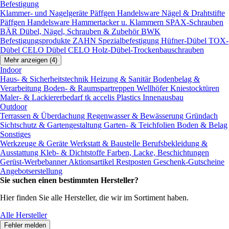
Befestigung
Klammer- und Nagelgeräte
Päffgen Handelsware Nägel & Drahtstifte
Päffgen Handelsware Hammertacker u. Klammern
SPAX-Schrauben
BÄR Dübel, Nägel, Schrauben & Zubehör
BWK
Befestigungsprodukte
ZAHN Spezialbefestigung
Hüfner-Dübel
TOX-
Dübel
CELO Dübel
CELO Holz-Dübel-Trockenbauschrauben
Mehr anzeigen (4)
Indoor
Haus- & Sicherheitstechnik
Heizung & Sanitär
Bodenbelag &
Verarbeitung
Boden- & Raumspartreppen
Wellhöfer Kniestocktüren
Maler- & Lackiererbedarf
tk accelis Plastics Innenausbau
Outdoor
Terrassen & Überdachung
Regenwasser & Bewässerung
Gründach
Sichtschutz & Gartengestaltung
Garten- & Teichfolien
Boden & Belag
Sonstiges
Werkzeuge & Geräte
Werkstatt & Baustelle
Berufsbekleidung &
Ausstattung
Kleb- & Dichtstoffe
Farben, Lacke, Beschichtungen
Gerüst-Werbebanner
Aktionsartikel
Restposten
Geschenk-Gutscheine
Angebotserstellung
Sie suchen einen bestimmten Hersteller?
Hier finden Sie alle Hersteller, die wir im Sortiment haben.
Alle Hersteller
Fehler melden