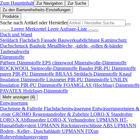
Zum Hauptinhalt
Zur Navigation
Zur Suche
Zu den Barrierefreiheits-Einstellungen
Produkte
Suche nach Artikel oder Hersteller
Leerer Merkzettel
Leere Anfrage-Liste
Dach und Wand
Steildach
Flachdach
Fassade
Bauwerksabdichtung
Kaminschutz
Dachschmuck
Bauholz
Metallbleche, -tafeln, -rollen &-bänder
Taubenabwehr
Dämmstoffe
Päffgen Dämmstoffe EPS
climowool Mineralwolle-Dämmstoffe
ROCKWOOL Steinwolle-Dämmstoffe
Bauder PIR-PU Dämmstoffe
puren PIR-PU Dämmstoffe
BRAAS Steildach-Dämmstoffe
Knauf
Insulation Dämmstoffe
Linzmeier PIR-PU Dämmstoffe
UNILIN
Insulation PIR-PU Dämmstoffe
FOAMGLAS (Hochbau) Dämmstoffe
PAVATEX Holzfaser-Dämmstoffe
Mehr anzeigen (4)
Entwässerung
Dachrinne & Fallrohr
Flachdachentwässerung
Entwässerungsrinnen &
-roste
GRÖMO Regenstandrohre & Zubehör
LORO-X Standrohre
LORO-X Abflussrohre
LORO-X Verbundrohre
UPMANN HT-
Hausabflußsystem
UPMANN Rückstauverschlüsse ABS
UPMANN
Boden-, Keller-, Duschabläufe
UPMANN FIXup
Rohrverbindungssystem