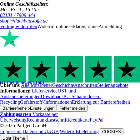
Online Geschäftszeiten:
Mo - Fr: 9 - 16 Uhr
02131 / 7909-444
shop@dachbaustoffe.de
Vertrag widerrufen
Widerruf online erklären, ohne Anmeldung
(Öffnet in neuem Tab)
Über uns
Alle Mitarbeiter
Geschichte
Anschriften
Stellenangebote
Informationen
Lieferservice
UST und
Auslandslieferungen
Downloads
PU-Schaumdosen-
Recycling
Gefahrstoff-Informationen
Erklärung zur Barrierefreiheit
Barrierefreiheit-Einstellungen
Fehler melden
Zahlungsarten
Vorkasse per
Überweisung
Rechnung
Lastschrift
Kreditkarte
PayPal
© 2026 Päffgen GmbH
Impressum
|
Datenschutz
|
AGB
|
Widerrufsbelehrung
|
COOKIES
Light Theme