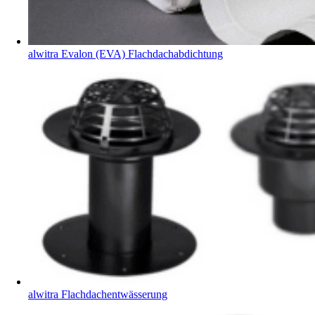
alwitra Evalon (EVA) Flachdachabdichtung
alwitra Flachdachentwässerung