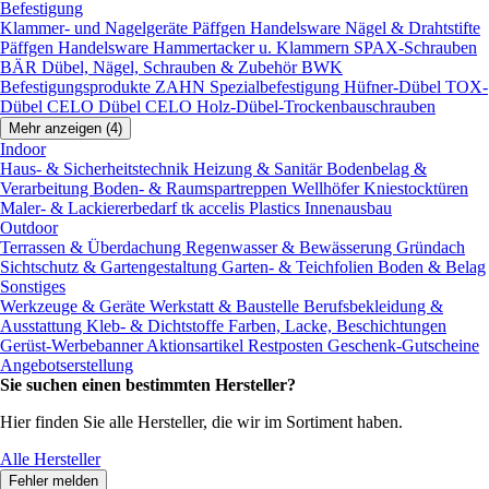
Befestigung
Klammer- und Nagelgeräte
Päffgen Handelsware Nägel & Drahtstifte
Päffgen Handelsware Hammertacker u. Klammern
SPAX-Schrauben
BÄR Dübel, Nägel, Schrauben & Zubehör
BWK
Befestigungsprodukte
ZAHN Spezialbefestigung
Hüfner-Dübel
TOX-
Dübel
CELO Dübel
CELO Holz-Dübel-Trockenbauschrauben
Mehr anzeigen (4)
Indoor
Haus- & Sicherheitstechnik
Heizung & Sanitär
Bodenbelag &
Verarbeitung
Boden- & Raumspartreppen
Wellhöfer Kniestocktüren
Maler- & Lackiererbedarf
tk accelis Plastics Innenausbau
Outdoor
Terrassen & Überdachung
Regenwasser & Bewässerung
Gründach
Sichtschutz & Gartengestaltung
Garten- & Teichfolien
Boden & Belag
Sonstiges
Werkzeuge & Geräte
Werkstatt & Baustelle
Berufsbekleidung &
Ausstattung
Kleb- & Dichtstoffe
Farben, Lacke, Beschichtungen
Gerüst-Werbebanner
Aktionsartikel
Restposten
Geschenk-Gutscheine
Angebotserstellung
Sie suchen einen bestimmten Hersteller?
Hier finden Sie alle Hersteller, die wir im Sortiment haben.
Alle Hersteller
Fehler melden