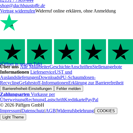
02131 / 7909-444
shop@dachbaustoffe.de
Vertrag widerrufen
Widerruf online erklären, ohne Anmeldung
(Öffnet in neuem Tab)
Über uns
Alle Mitarbeiter
Geschichte
Anschriften
Stellenangebote
Informationen
Lieferservice
UST und
Auslandslieferungen
Downloads
PU-Schaumdosen-
Recycling
Gefahrstoff-Informationen
Erklärung zur Barrierefreiheit
Barrierefreiheit-Einstellungen
Fehler melden
Zahlungsarten
Vorkasse per
Überweisung
Rechnung
Lastschrift
Kreditkarte
PayPal
© 2026 Päffgen GmbH
Impressum
|
Datenschutz
|
AGB
|
Widerrufsbelehrung
|
COOKIES
Light Theme