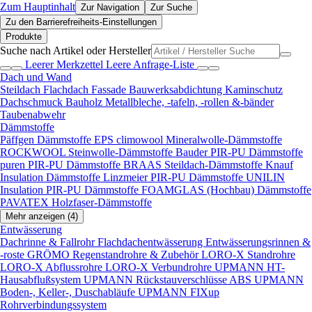
Zum Hauptinhalt
Zur Navigation
Zur Suche
Zu den Barrierefreiheits-Einstellungen
Produkte
Suche nach Artikel oder Hersteller
Leerer Merkzettel
Leere Anfrage-Liste
Dach und Wand
Steildach
Flachdach
Fassade
Bauwerksabdichtung
Kaminschutz
Dachschmuck
Bauholz
Metallbleche, -tafeln, -rollen &-bänder
Taubenabwehr
Dämmstoffe
Päffgen Dämmstoffe EPS
climowool Mineralwolle-Dämmstoffe
ROCKWOOL Steinwolle-Dämmstoffe
Bauder PIR-PU Dämmstoffe
puren PIR-PU Dämmstoffe
BRAAS Steildach-Dämmstoffe
Knauf
Insulation Dämmstoffe
Linzmeier PIR-PU Dämmstoffe
UNILIN
Insulation PIR-PU Dämmstoffe
FOAMGLAS (Hochbau) Dämmstoffe
PAVATEX Holzfaser-Dämmstoffe
Mehr anzeigen (4)
Entwässerung
Dachrinne & Fallrohr
Flachdachentwässerung
Entwässerungsrinnen &
-roste
GRÖMO Regenstandrohre & Zubehör
LORO-X Standrohre
LORO-X Abflussrohre
LORO-X Verbundrohre
UPMANN HT-
Hausabflußsystem
UPMANN Rückstauverschlüsse ABS
UPMANN
Boden-, Keller-, Duschabläufe
UPMANN FIXup
Rohrverbindungssystem