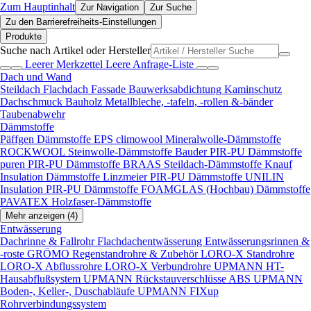
Zum Hauptinhalt
Zur Navigation
Zur Suche
Zu den Barrierefreiheits-Einstellungen
Produkte
Suche nach Artikel oder Hersteller
Leerer Merkzettel
Leere Anfrage-Liste
Dach und Wand
Steildach
Flachdach
Fassade
Bauwerksabdichtung
Kaminschutz
Dachschmuck
Bauholz
Metallbleche, -tafeln, -rollen &-bänder
Taubenabwehr
Dämmstoffe
Päffgen Dämmstoffe EPS
climowool Mineralwolle-Dämmstoffe
ROCKWOOL Steinwolle-Dämmstoffe
Bauder PIR-PU Dämmstoffe
puren PIR-PU Dämmstoffe
BRAAS Steildach-Dämmstoffe
Knauf
Insulation Dämmstoffe
Linzmeier PIR-PU Dämmstoffe
UNILIN
Insulation PIR-PU Dämmstoffe
FOAMGLAS (Hochbau) Dämmstoffe
PAVATEX Holzfaser-Dämmstoffe
Mehr anzeigen (4)
Entwässerung
Dachrinne & Fallrohr
Flachdachentwässerung
Entwässerungsrinnen &
-roste
GRÖMO Regenstandrohre & Zubehör
LORO-X Standrohre
LORO-X Abflussrohre
LORO-X Verbundrohre
UPMANN HT-
Hausabflußsystem
UPMANN Rückstauverschlüsse ABS
UPMANN
Boden-, Keller-, Duschabläufe
UPMANN FIXup
Rohrverbindungssystem