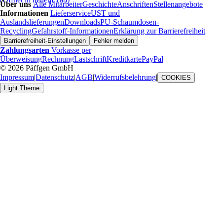
Über uns
Alle Mitarbeiter
Geschichte
Anschriften
Stellenangebote
Informationen
Lieferservice
UST und
Auslandslieferungen
Downloads
PU-Schaumdosen-
Recycling
Gefahrstoff-Informationen
Erklärung zur Barrierefreiheit
Barrierefreiheit-Einstellungen
Fehler melden
Zahlungsarten
Vorkasse per
Überweisung
Rechnung
Lastschrift
Kreditkarte
PayPal
© 2026 Päffgen GmbH
Impressum
|
Datenschutz
|
AGB
|
Widerrufsbelehrung
|
COOKIES
Light Theme