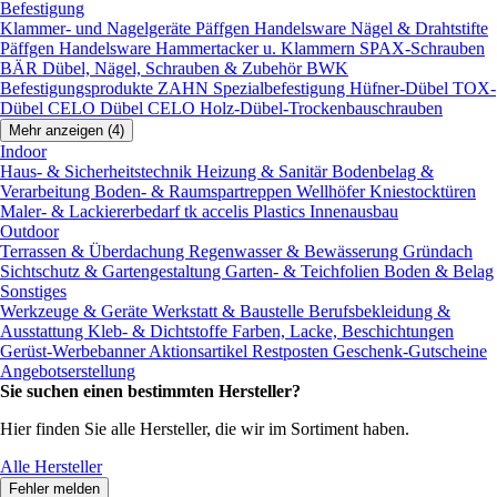
Befestigung
Klammer- und Nagelgeräte
Päffgen Handelsware Nägel & Drahtstifte
Päffgen Handelsware Hammertacker u. Klammern
SPAX-Schrauben
BÄR Dübel, Nägel, Schrauben & Zubehör
BWK
Befestigungsprodukte
ZAHN Spezialbefestigung
Hüfner-Dübel
TOX-
Dübel
CELO Dübel
CELO Holz-Dübel-Trockenbauschrauben
Mehr anzeigen (4)
Indoor
Haus- & Sicherheitstechnik
Heizung & Sanitär
Bodenbelag &
Verarbeitung
Boden- & Raumspartreppen
Wellhöfer Kniestocktüren
Maler- & Lackiererbedarf
tk accelis Plastics Innenausbau
Outdoor
Terrassen & Überdachung
Regenwasser & Bewässerung
Gründach
Sichtschutz & Gartengestaltung
Garten- & Teichfolien
Boden & Belag
Sonstiges
Werkzeuge & Geräte
Werkstatt & Baustelle
Berufsbekleidung &
Ausstattung
Kleb- & Dichtstoffe
Farben, Lacke, Beschichtungen
Gerüst-Werbebanner
Aktionsartikel
Restposten
Geschenk-Gutscheine
Angebotserstellung
Sie suchen einen bestimmten Hersteller?
Hier finden Sie alle Hersteller, die wir im Sortiment haben.
Alle Hersteller
Fehler melden