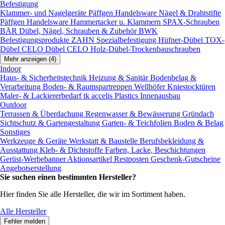
Befestigung
Klammer- und Nagelgeräte
Päffgen Handelsware Nägel & Drahtstifte
Päffgen Handelsware Hammertacker u. Klammern
SPAX-Schrauben
BÄR Dübel, Nägel, Schrauben & Zubehör
BWK
Befestigungsprodukte
ZAHN Spezialbefestigung
Hüfner-Dübel
TOX-
Dübel
CELO Dübel
CELO Holz-Dübel-Trockenbauschrauben
Mehr anzeigen (4)
Indoor
Haus- & Sicherheitstechnik
Heizung & Sanitär
Bodenbelag &
Verarbeitung
Boden- & Raumspartreppen
Wellhöfer Kniestocktüren
Maler- & Lackiererbedarf
tk accelis Plastics Innenausbau
Outdoor
Terrassen & Überdachung
Regenwasser & Bewässerung
Gründach
Sichtschutz & Gartengestaltung
Garten- & Teichfolien
Boden & Belag
Sonstiges
Werkzeuge & Geräte
Werkstatt & Baustelle
Berufsbekleidung &
Ausstattung
Kleb- & Dichtstoffe
Farben, Lacke, Beschichtungen
Gerüst-Werbebanner
Aktionsartikel
Restposten
Geschenk-Gutscheine
Angebotserstellung
Sie suchen einen bestimmten Hersteller?
Hier finden Sie alle Hersteller, die wir im Sortiment haben.
Alle Hersteller
Fehler melden