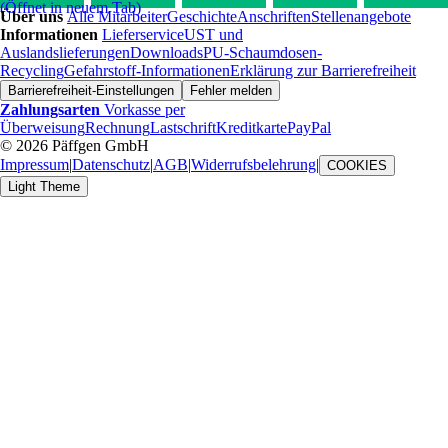
(Öffnet in neuem Tab)
Über uns
Alle Mitarbeiter
Geschichte
Anschriften
Stellenangebote
Informationen
Lieferservice
UST und
Auslandslieferungen
Downloads
PU-Schaumdosen-
Recycling
Gefahrstoff-Informationen
Erklärung zur Barrierefreiheit
Barrierefreiheit-Einstellungen
Fehler melden
Zahlungsarten
Vorkasse per
Überweisung
Rechnung
Lastschrift
Kreditkarte
PayPal
© 2026 Päffgen GmbH
Impressum
|
Datenschutz
|
AGB
|
Widerrufsbelehrung
|
COOKIES
Light Theme