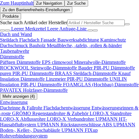
Zum Hauptinhalt
Zur Navigation
Zur Suche
Zu den Barrierefreiheits-Einstellungen
Produkte
Suche nach Artikel oder Hersteller
Leerer Merkzettel
Leere Anfrage-Liste
Dach und Wand
Steildach
Flachdach
Fassade
Bauwerksabdichtung
Kaminschutz
Dachschmuck
Bauholz
Metallbleche, -tafeln, -rollen &-bänder
Taubenabwehr
Dämmstoffe
Päffgen Dämmstoffe EPS
climowool Mineralwolle-Dämmstoffe
ROCKWOOL Steinwolle-Dämmstoffe
Bauder PIR-PU Dämmstoffe
puren PIR-PU Dämmstoffe
BRAAS Steildach-Dämmstoffe
Knauf
Insulation Dämmstoffe
Linzmeier PIR-PU Dämmstoffe
UNILIN
Insulation PIR-PU Dämmstoffe
FOAMGLAS (Hochbau) Dämmstoffe
PAVATEX Holzfaser-Dämmstoffe
Mehr anzeigen (4)
Entwässerung
Dachrinne & Fallrohr
Flachdachentwässerung
Entwässerungsrinnen &
-roste
GRÖMO Regenstandrohre & Zubehör
LORO-X Standrohre
LORO-X Abflussrohre
LORO-X Verbundrohre
UPMANN HT-
Hausabflußsystem
UPMANN Rückstauverschlüsse ABS
UPMANN
Boden-, Keller-, Duschabläufe
UPMANN FIXup
Rohrverbindungssystem