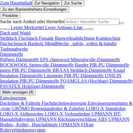
Zum Hauptinhalt
Zur Navigation
Zur Suche
Zu den Barrierefreiheits-Einstellungen
Produkte
Suche nach Artikel oder Hersteller
Leerer Merkzettel
Leere Anfrage-Liste
Dach und Wand
Steildach
Flachdach
Fassade
Bauwerksabdichtung
Kaminschutz
Dachschmuck
Bauholz
Metallbleche, -tafeln, -rollen &-bänder
Taubenabwehr
Dämmstoffe
Päffgen Dämmstoffe EPS
climowool Mineralwolle-Dämmstoffe
ROCKWOOL Steinwolle-Dämmstoffe
Bauder PIR-PU Dämmstoffe
puren PIR-PU Dämmstoffe
BRAAS Steildach-Dämmstoffe
Knauf
Insulation Dämmstoffe
Linzmeier PIR-PU Dämmstoffe
UNILIN
Insulation PIR-PU Dämmstoffe
FOAMGLAS (Hochbau) Dämmstoffe
PAVATEX Holzfaser-Dämmstoffe
Mehr anzeigen (4)
Entwässerung
Dachrinne & Fallrohr
Flachdachentwässerung
Entwässerungsrinnen &
-roste
GRÖMO Regenstandrohre & Zubehör
LORO-X Standrohre
LORO-X Abflussrohre
LORO-X Verbundrohre
UPMANN HT-
Hausabflußsystem
UPMANN Rückstauverschlüsse ABS
UPMANN
Boden-, Keller-, Duschabläufe
UPMANN FIXup
Rohrverbindungssystem