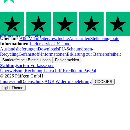
(Öffnet in neuem Tab)
Über uns
Alle Mitarbeiter
Geschichte
Anschriften
Stellenangebote
Informationen
Lieferservice
UST und
Auslandslieferungen
Downloads
PU-Schaumdosen-
Recycling
Gefahrstoff-Informationen
Erklärung zur Barrierefreiheit
Barrierefreiheit-Einstellungen
Fehler melden
Zahlungsarten
Vorkasse per
Überweisung
Rechnung
Lastschrift
Kreditkarte
PayPal
© 2026 Päffgen GmbH
Impressum
|
Datenschutz
|
AGB
|
Widerrufsbelehrung
|
COOKIES
Light Theme