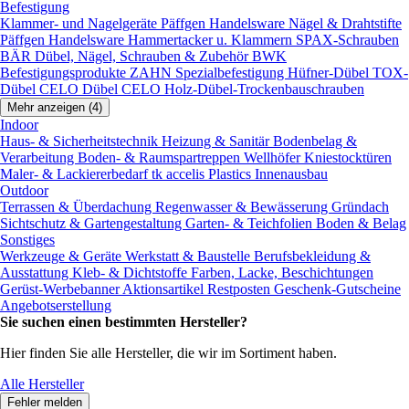
Befestigung
Klammer- und Nagelgeräte
Päffgen Handelsware Nägel & Drahtstifte
Päffgen Handelsware Hammertacker u. Klammern
SPAX-Schrauben
BÄR Dübel, Nägel, Schrauben & Zubehör
BWK
Befestigungsprodukte
ZAHN Spezialbefestigung
Hüfner-Dübel
TOX-
Dübel
CELO Dübel
CELO Holz-Dübel-Trockenbauschrauben
Mehr anzeigen (4)
Indoor
Haus- & Sicherheitstechnik
Heizung & Sanitär
Bodenbelag &
Verarbeitung
Boden- & Raumspartreppen
Wellhöfer Kniestocktüren
Maler- & Lackiererbedarf
tk accelis Plastics Innenausbau
Outdoor
Terrassen & Überdachung
Regenwasser & Bewässerung
Gründach
Sichtschutz & Gartengestaltung
Garten- & Teichfolien
Boden & Belag
Sonstiges
Werkzeuge & Geräte
Werkstatt & Baustelle
Berufsbekleidung &
Ausstattung
Kleb- & Dichtstoffe
Farben, Lacke, Beschichtungen
Gerüst-Werbebanner
Aktionsartikel
Restposten
Geschenk-Gutscheine
Angebotserstellung
Sie suchen einen bestimmten Hersteller?
Hier finden Sie alle Hersteller, die wir im Sortiment haben.
Alle Hersteller
Fehler melden