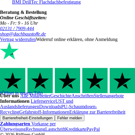
BMI DrillTec Flachdachbefestigung
Beratung & Bestellung
Online Geschäftszeiten:
Mo - Fr: 9 - 16 Uhr
02131 / 7909-444
shop@dachbaustoffe.de
Vertrag widerrufen
Widerruf online erklären, ohne Anmeldung
(Öffnet in neuem Tab)
Über uns
Alle Mitarbeiter
Geschichte
Anschriften
Stellenangebote
Informationen
Lieferservice
UST und
Auslandslieferungen
Downloads
PU-Schaumdosen-
Recycling
Gefahrstoff-Informationen
Erklärung zur Barrierefreiheit
Barrierefreiheit-Einstellungen
Fehler melden
Zahlungsarten
Vorkasse per
Überweisung
Rechnung
Lastschrift
Kreditkarte
PayPal
© 2026 Päffgen GmbH