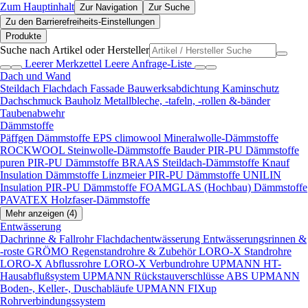
Zum Hauptinhalt
Zur Navigation
Zur Suche
Zu den Barrierefreiheits-Einstellungen
Produkte
Suche nach Artikel oder Hersteller
Leerer Merkzettel
Leere Anfrage-Liste
Dach und Wand
Steildach
Flachdach
Fassade
Bauwerksabdichtung
Kaminschutz
Dachschmuck
Bauholz
Metallbleche, -tafeln, -rollen &-bänder
Taubenabwehr
Dämmstoffe
Päffgen Dämmstoffe EPS
climowool Mineralwolle-Dämmstoffe
ROCKWOOL Steinwolle-Dämmstoffe
Bauder PIR-PU Dämmstoffe
puren PIR-PU Dämmstoffe
BRAAS Steildach-Dämmstoffe
Knauf
Insulation Dämmstoffe
Linzmeier PIR-PU Dämmstoffe
UNILIN
Insulation PIR-PU Dämmstoffe
FOAMGLAS (Hochbau) Dämmstoffe
PAVATEX Holzfaser-Dämmstoffe
Mehr anzeigen (4)
Entwässerung
Dachrinne & Fallrohr
Flachdachentwässerung
Entwässerungsrinnen &
-roste
GRÖMO Regenstandrohre & Zubehör
LORO-X Standrohre
LORO-X Abflussrohre
LORO-X Verbundrohre
UPMANN HT-
Hausabflußsystem
UPMANN Rückstauverschlüsse ABS
UPMANN
Boden-, Keller-, Duschabläufe
UPMANN FIXup
Rohrverbindungssystem