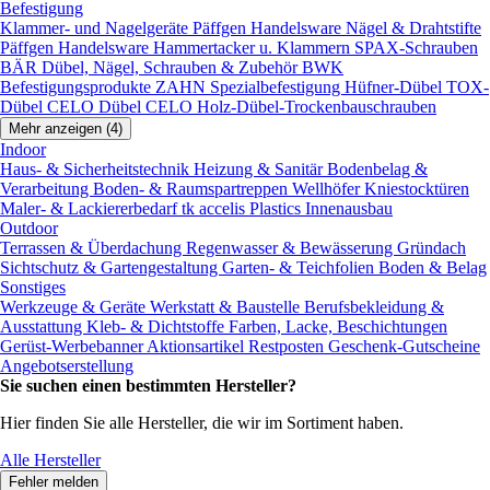
Befestigung
Klammer- und Nagelgeräte
Päffgen Handelsware Nägel & Drahtstifte
Päffgen Handelsware Hammertacker u. Klammern
SPAX-Schrauben
BÄR Dübel, Nägel, Schrauben & Zubehör
BWK
Befestigungsprodukte
ZAHN Spezialbefestigung
Hüfner-Dübel
TOX-
Dübel
CELO Dübel
CELO Holz-Dübel-Trockenbauschrauben
Mehr anzeigen (4)
Indoor
Haus- & Sicherheitstechnik
Heizung & Sanitär
Bodenbelag &
Verarbeitung
Boden- & Raumspartreppen
Wellhöfer Kniestocktüren
Maler- & Lackiererbedarf
tk accelis Plastics Innenausbau
Outdoor
Terrassen & Überdachung
Regenwasser & Bewässerung
Gründach
Sichtschutz & Gartengestaltung
Garten- & Teichfolien
Boden & Belag
Sonstiges
Werkzeuge & Geräte
Werkstatt & Baustelle
Berufsbekleidung &
Ausstattung
Kleb- & Dichtstoffe
Farben, Lacke, Beschichtungen
Gerüst-Werbebanner
Aktionsartikel
Restposten
Geschenk-Gutscheine
Angebotserstellung
Sie suchen einen bestimmten Hersteller?
Hier finden Sie alle Hersteller, die wir im Sortiment haben.
Alle Hersteller
Fehler melden