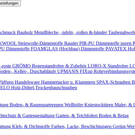
nstellungen
schmuck
Bauholz
Metallbleche, -tafeln, -rollen &-bänder
Taubenabweh
WOOL Steinwolle-Dämmstoffe
Bauder PIR-PU Dämmstoffe
puren 
-PU Dämmstoffe
FOAMGLAS (Hochbau) Dämmstoffe
PAVATEX Holz
-roste
GRÖMO Regenstandrohre & Zubehör
LORO-X Standrohre
LO
en-, Keller-, Duschabläufe
UPMANN FIXup Rohrverbindungssyst
Päffgen Handelsware Hammertacker u. Klammern
SPAX-Schrauben
B
ELO Holz-Dübel-Trockenbauschrauben
itung
Boden- & Raumspartreppen
Wellhöfer Kniestocktüren
Maler- & 
chtschutz & Gartengestaltung
Garten- & Teichfolien
Boden & Belag
attung
Kleb- & Dichtstoffe
Farben, Lacke, Beschichtungen
Gerüst-We