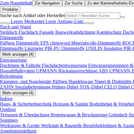
Zum Hauptinhalt
Zur Navigation
Zur Suche
Zu den Barrierefreiheits-Ei
Produkte
Suche nach Artikel oder Hersteller
Leerer Merkzettel
Leere Anfrage-Liste
Dach und Wand
Steildach
Flachdach
Fassade
Bauwerksabdichtung
Kaminschutz
Dach
Dämmstoffe
Päffgen Dämmstoffe EPS
climowool Mineralwolle-Dämmstoffe
ROCK
Dämmstoffe
Linzmeier PIR-PU Dämmstoffe
UNILIN Insulation PIR
Mehr anzeigen (4)
Entwässerung
Dachrinne & Fallrohr
Flachdachentwässerung
Entwässerungsrinnen & 
Hausabflußsystem
UPMANN Rückstauverschlüsse ABS
UPMANN Bod
Befestigung
Klammer- und Nagelgeräte
Päffgen Handelsware Nägel & Drahtstifte
ZAHN Spezialbefestigung
Hüfner-Dübel
TOX-Dübel
CELO Dübel
C
Mehr anzeigen (4)
Indoor
Haus- & Sicherheitstechnik
Heizung & Sanitär
Bodenbelag & Verarbe
Outdoor
Terrassen & Überdachung
Regenwasser & Bewässerung
Gründach
Si
Sonstiges
Werkzeuge & Geräte
Werkstatt & Baustelle
Berufsbekleidung & Ausst
Angebotserstellung