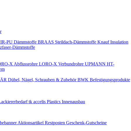
Keine Benachrichtigungen
r
PIR-PU Dämmstoffe
BRAAS Steildach-Dämmstoffe
Knauf Insulation
faser-Dämmstoffe
RO-X Abflussrohre
LORO-X Verbundrohre
UPMANN HT-
em
ÄR Dübel, Nägel, Schrauben & Zubehör
BWK Befestigungsprodukte
Lackiererbedarf
tk accelis Plastics Innenausbau
rbebanner
Aktionsartikel
Restposten
Geschenk-Gutscheine