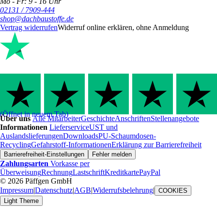
Mo - Fr: 9 - 16 Uhr
02131 / 7909-444
shop@dachbaustoffe.de
Vertrag widerrufen
Widerruf online erklären, ohne Anmeldung
(Öffnet in neuem Tab)
Über uns
Alle Mitarbeiter
Geschichte
Anschriften
Stellenangebote
Informationen
Lieferservice
UST und
Auslandslieferungen
Downloads
PU-Schaumdosen-
Recycling
Gefahrstoff-Informationen
Erklärung zur Barrierefreiheit
Barrierefreiheit-Einstellungen
Fehler melden
Zahlungsarten
Vorkasse per
Überweisung
Rechnung
Lastschrift
Kreditkarte
PayPal
© 2026 Päffgen GmbH
Impressum
|
Datenschutz
|
AGB
|
Widerrufsbelehrung
|
COOKIES
Light Theme