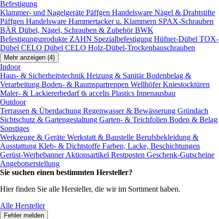
Befestigung
Klammer- und Nagelgeräte
Päffgen Handelsware Nägel & Drahtstifte
Päffgen Handelsware Hammertacker u. Klammern
SPAX-Schrauben
BÄR Dübel, Nägel, Schrauben & Zubehör
BWK
Befestigungsprodukte
ZAHN Spezialbefestigung
Hüfner-Dübel
TOX-
Dübel
CELO Dübel
CELO Holz-Dübel-Trockenbauschrauben
Mehr anzeigen (4)
Indoor
Haus- & Sicherheitstechnik
Heizung & Sanitär
Bodenbelag &
Verarbeitung
Boden- & Raumspartreppen
Wellhöfer Kniestocktüren
Maler- & Lackiererbedarf
tk accelis Plastics Innenausbau
Outdoor
Terrassen & Überdachung
Regenwasser & Bewässerung
Gründach
Sichtschutz & Gartengestaltung
Garten- & Teichfolien
Boden & Belag
Sonstiges
Werkzeuge & Geräte
Werkstatt & Baustelle
Berufsbekleidung &
Ausstattung
Kleb- & Dichtstoffe
Farben, Lacke, Beschichtungen
Gerüst-Werbebanner
Aktionsartikel
Restposten
Geschenk-Gutscheine
Angebotserstellung
Sie suchen einen bestimmten Hersteller?
Hier finden Sie alle Hersteller, die wir im Sortiment haben.
Alle Hersteller
Fehler melden