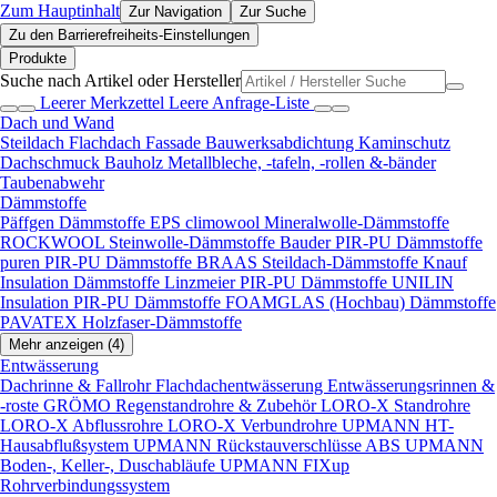
Zum Hauptinhalt
Zur Navigation
Zur Suche
Zu den Barrierefreiheits-Einstellungen
Produkte
Suche nach Artikel oder Hersteller
Leerer Merkzettel
Leere Anfrage-Liste
Dach und Wand
Steildach
Flachdach
Fassade
Bauwerksabdichtung
Kaminschutz
Dachschmuck
Bauholz
Metallbleche, -tafeln, -rollen &-bänder
Taubenabwehr
Dämmstoffe
Päffgen Dämmstoffe EPS
climowool Mineralwolle-Dämmstoffe
ROCKWOOL Steinwolle-Dämmstoffe
Bauder PIR-PU Dämmstoffe
puren PIR-PU Dämmstoffe
BRAAS Steildach-Dämmstoffe
Knauf
Insulation Dämmstoffe
Linzmeier PIR-PU Dämmstoffe
UNILIN
Insulation PIR-PU Dämmstoffe
FOAMGLAS (Hochbau) Dämmstoffe
PAVATEX Holzfaser-Dämmstoffe
Mehr anzeigen (4)
Entwässerung
Dachrinne & Fallrohr
Flachdachentwässerung
Entwässerungsrinnen &
-roste
GRÖMO Regenstandrohre & Zubehör
LORO-X Standrohre
LORO-X Abflussrohre
LORO-X Verbundrohre
UPMANN HT-
Hausabflußsystem
UPMANN Rückstauverschlüsse ABS
UPMANN
Boden-, Keller-, Duschabläufe
UPMANN FIXup
Rohrverbindungssystem