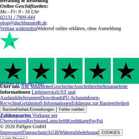
Beratung & Bestellung
Online Geschäftszeiten:
Mo - Fr: 9 - 16 Uhr
02131 / 7909-444
shop@dachbaustoffe.de
Vertrag widerrufen
Widerruf online erklären, ohne Anmeldung
(Öffnet in neuem Tab)
Über uns
Alle Mitarbeiter
Geschichte
Anschriften
Stellenangebote
Informationen
Lieferservice
UST und
Auslandslieferungen
Downloads
PU-Schaumdosen-
Recycling
Gefahrstoff-Informationen
Erklärung zur Barrierefreiheit
Barrierefreiheit-Einstellungen
Fehler melden
Zahlungsarten
Vorkasse per
Überweisung
Rechnung
Lastschrift
Kreditkarte
PayPal
© 2026 Päffgen GmbH
Impressum
|
Datenschutz
|
AGB
|
Widerrufsbelehrung
|
COOKIES