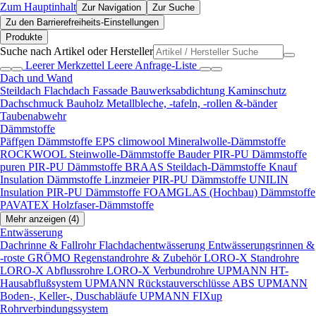
Zum Hauptinhalt
Zur Navigation
Zur Suche
Zu den Barrierefreiheits-Einstellungen
Produkte
Suche nach Artikel oder Hersteller
Leerer Merkzettel
Leere Anfrage-Liste
Dach und Wand
Steildach
Flachdach
Fassade
Bauwerksabdichtung
Kaminschutz
Dachschmuck
Bauholz
Metallbleche, -tafeln, -rollen &-bänder
Taubenabwehr
Dämmstoffe
Päffgen Dämmstoffe EPS
climowool Mineralwolle-Dämmstoffe
ROCKWOOL Steinwolle-Dämmstoffe
Bauder PIR-PU Dämmstoffe
puren PIR-PU Dämmstoffe
BRAAS Steildach-Dämmstoffe
Knauf
Insulation Dämmstoffe
Linzmeier PIR-PU Dämmstoffe
UNILIN
Insulation PIR-PU Dämmstoffe
FOAMGLAS (Hochbau) Dämmstoffe
PAVATEX Holzfaser-Dämmstoffe
Mehr anzeigen (4)
Entwässerung
Dachrinne & Fallrohr
Flachdachentwässerung
Entwässerungsrinnen &
-roste
GRÖMO Regenstandrohre & Zubehör
LORO-X Standrohre
LORO-X Abflussrohre
LORO-X Verbundrohre
UPMANN HT-
Hausabflußsystem
UPMANN Rückstauverschlüsse ABS
UPMANN
Boden-, Keller-, Duschabläufe
UPMANN FIXup
Rohrverbindungssystem