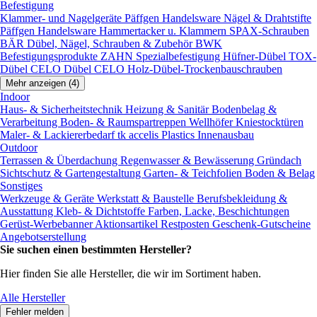
Befestigung
Klammer- und Nagelgeräte
Päffgen Handelsware Nägel & Drahtstifte
Päffgen Handelsware Hammertacker u. Klammern
SPAX-Schrauben
BÄR Dübel, Nägel, Schrauben & Zubehör
BWK
Befestigungsprodukte
ZAHN Spezialbefestigung
Hüfner-Dübel
TOX-
Dübel
CELO Dübel
CELO Holz-Dübel-Trockenbauschrauben
Mehr anzeigen (4)
Indoor
Haus- & Sicherheitstechnik
Heizung & Sanitär
Bodenbelag &
Verarbeitung
Boden- & Raumspartreppen
Wellhöfer Kniestocktüren
Maler- & Lackiererbedarf
tk accelis Plastics Innenausbau
Outdoor
Terrassen & Überdachung
Regenwasser & Bewässerung
Gründach
Sichtschutz & Gartengestaltung
Garten- & Teichfolien
Boden & Belag
Sonstiges
Werkzeuge & Geräte
Werkstatt & Baustelle
Berufsbekleidung &
Ausstattung
Kleb- & Dichtstoffe
Farben, Lacke, Beschichtungen
Gerüst-Werbebanner
Aktionsartikel
Restposten
Geschenk-Gutscheine
Angebotserstellung
Sie suchen einen bestimmten Hersteller?
Hier finden Sie alle Hersteller, die wir im Sortiment haben.
Alle Hersteller
Fehler melden