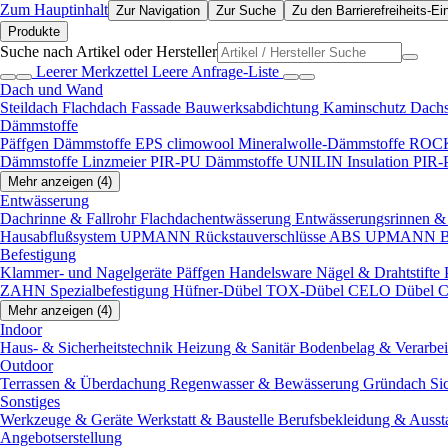
Zum Hauptinhalt
Zur Navigation
Zur Suche
Zu den Barrierefreiheits-Ei
Produkte
Suche nach Artikel oder Hersteller
Leerer Merkzettel
Leere Anfrage-Liste
Dach und Wand
Steildach
Flachdach
Fassade
Bauwerksabdichtung
Kaminschutz
Dach
Dämmstoffe
Päffgen Dämmstoffe EPS
climowool Mineralwolle-Dämmstoffe
ROCK
Dämmstoffe
Linzmeier PIR-PU Dämmstoffe
UNILIN Insulation PIR
Mehr anzeigen (4)
Entwässerung
Dachrinne & Fallrohr
Flachdachentwässerung
Entwässerungsrinnen & 
Hausabflußsystem
UPMANN Rückstauverschlüsse ABS
UPMANN Bod
Befestigung
Klammer- und Nagelgeräte
Päffgen Handelsware Nägel & Drahtstifte
ZAHN Spezialbefestigung
Hüfner-Dübel
TOX-Dübel
CELO Dübel
C
Mehr anzeigen (4)
Indoor
Haus- & Sicherheitstechnik
Heizung & Sanitär
Bodenbelag & Verarbe
Outdoor
Terrassen & Überdachung
Regenwasser & Bewässerung
Gründach
Si
Sonstiges
Werkzeuge & Geräte
Werkstatt & Baustelle
Berufsbekleidung & Ausst
Angebotserstellung