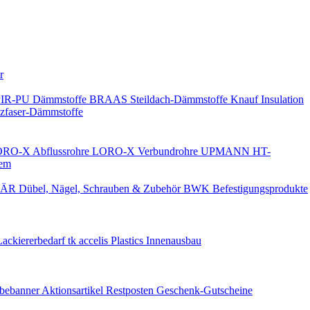
Keine Benachrichtigungen
r
PIR-PU Dämmstoffe
BRAAS Steildach-Dämmstoffe
Knauf Insulation
faser-Dämmstoffe
RO-X Abflussrohre
LORO-X Verbundrohre
UPMANN HT-
em
ÄR Dübel, Nägel, Schrauben & Zubehör
BWK Befestigungsprodukte
Lackiererbedarf
tk accelis Plastics Innenausbau
rbebanner
Aktionsartikel
Restposten
Geschenk-Gutscheine