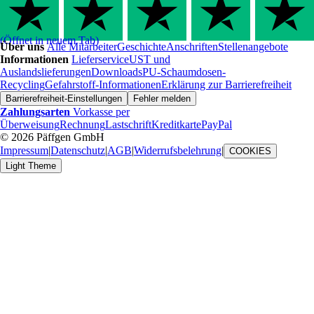
(Öffnet in neuem Tab)
Über uns
Alle Mitarbeiter
Geschichte
Anschriften
Stellenangebote
Informationen
Lieferservice
UST und
Auslandslieferungen
Downloads
PU-Schaumdosen-
Recycling
Gefahrstoff-Informationen
Erklärung zur Barrierefreiheit
Barrierefreiheit-Einstellungen
Fehler melden
Zahlungsarten
Vorkasse per
Überweisung
Rechnung
Lastschrift
Kreditkarte
PayPal
© 2026 Päffgen GmbH
Impressum
|
Datenschutz
|
AGB
|
Widerrufsbelehrung
|
COOKIES
Light Theme