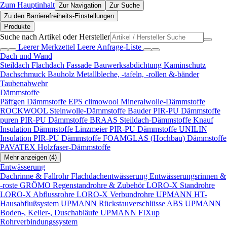
Zum Hauptinhalt
Zur Navigation
Zur Suche
Zu den Barrierefreiheits-Einstellungen
Produkte
Suche nach Artikel oder Hersteller
Leerer Merkzettel
Leere Anfrage-Liste
Dach und Wand
Steildach
Flachdach
Fassade
Bauwerksabdichtung
Kaminschutz
Dachschmuck
Bauholz
Metallbleche, -tafeln, -rollen &-bänder
Taubenabwehr
Dämmstoffe
Päffgen Dämmstoffe EPS
climowool Mineralwolle-Dämmstoffe
ROCKWOOL Steinwolle-Dämmstoffe
Bauder PIR-PU Dämmstoffe
puren PIR-PU Dämmstoffe
BRAAS Steildach-Dämmstoffe
Knauf
Insulation Dämmstoffe
Linzmeier PIR-PU Dämmstoffe
UNILIN
Insulation PIR-PU Dämmstoffe
FOAMGLAS (Hochbau) Dämmstoffe
PAVATEX Holzfaser-Dämmstoffe
Mehr anzeigen (4)
Entwässerung
Dachrinne & Fallrohr
Flachdachentwässerung
Entwässerungsrinnen &
-roste
GRÖMO Regenstandrohre & Zubehör
LORO-X Standrohre
LORO-X Abflussrohre
LORO-X Verbundrohre
UPMANN HT-
Hausabflußsystem
UPMANN Rückstauverschlüsse ABS
UPMANN
Boden-, Keller-, Duschabläufe
UPMANN FIXup
Rohrverbindungssystem