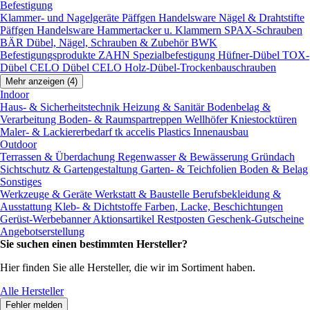
Befestigung
Klammer- und Nagelgeräte
Päffgen Handelsware Nägel & Drahtstifte
Päffgen Handelsware Hammertacker u. Klammern
SPAX-Schrauben
BÄR Dübel, Nägel, Schrauben & Zubehör
BWK
Befestigungsprodukte
ZAHN Spezialbefestigung
Hüfner-Dübel
TOX-
Dübel
CELO Dübel
CELO Holz-Dübel-Trockenbauschrauben
Mehr anzeigen (4)
Indoor
Haus- & Sicherheitstechnik
Heizung & Sanitär
Bodenbelag &
Verarbeitung
Boden- & Raumspartreppen
Wellhöfer Kniestocktüren
Maler- & Lackiererbedarf
tk accelis Plastics Innenausbau
Outdoor
Terrassen & Überdachung
Regenwasser & Bewässerung
Gründach
Sichtschutz & Gartengestaltung
Garten- & Teichfolien
Boden & Belag
Sonstiges
Werkzeuge & Geräte
Werkstatt & Baustelle
Berufsbekleidung &
Ausstattung
Kleb- & Dichtstoffe
Farben, Lacke, Beschichtungen
Gerüst-Werbebanner
Aktionsartikel
Restposten
Geschenk-Gutscheine
Angebotserstellung
Sie suchen einen bestimmten Hersteller?
Hier finden Sie alle Hersteller, die wir im Sortiment haben.
Alle Hersteller
Fehler melden