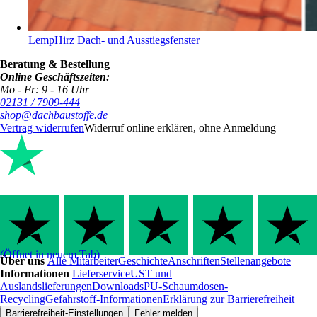
LempHirz Dach- und Ausstiegsfenster
Beratung & Bestellung
Online Geschäftszeiten:
Mo - Fr: 9 - 16 Uhr
02131 / 7909-444
shop@dachbaustoffe.de
Vertrag widerrufen
Widerruf online erklären, ohne Anmeldung
(Öffnet in neuem Tab)
Über uns
Alle Mitarbeiter
Geschichte
Anschriften
Stellenangebote
Informationen
Lieferservice
UST und
Auslandslieferungen
Downloads
PU-Schaumdosen-
Recycling
Gefahrstoff-Informationen
Erklärung zur Barrierefreiheit
Barrierefreiheit-Einstellungen
Fehler melden