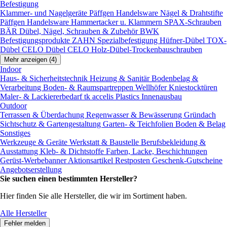
Befestigung
Klammer- und Nagelgeräte
Päffgen Handelsware Nägel & Drahtstifte
Päffgen Handelsware Hammertacker u. Klammern
SPAX-Schrauben
BÄR Dübel, Nägel, Schrauben & Zubehör
BWK
Befestigungsprodukte
ZAHN Spezialbefestigung
Hüfner-Dübel
TOX-
Dübel
CELO Dübel
CELO Holz-Dübel-Trockenbauschrauben
Mehr anzeigen (4)
Indoor
Haus- & Sicherheitstechnik
Heizung & Sanitär
Bodenbelag &
Verarbeitung
Boden- & Raumspartreppen
Wellhöfer Kniestocktüren
Maler- & Lackiererbedarf
tk accelis Plastics Innenausbau
Outdoor
Terrassen & Überdachung
Regenwasser & Bewässerung
Gründach
Sichtschutz & Gartengestaltung
Garten- & Teichfolien
Boden & Belag
Sonstiges
Werkzeuge & Geräte
Werkstatt & Baustelle
Berufsbekleidung &
Ausstattung
Kleb- & Dichtstoffe
Farben, Lacke, Beschichtungen
Gerüst-Werbebanner
Aktionsartikel
Restposten
Geschenk-Gutscheine
Angebotserstellung
Sie suchen einen bestimmten Hersteller?
Hier finden Sie alle Hersteller, die wir im Sortiment haben.
Alle Hersteller
Fehler melden