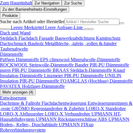
Zum Hauptinhalt
Zur Navigation
Zur Suche
Zu den Barrierefreiheits-Einstellungen
Produkte
Suche nach Artikel oder Hersteller
Leerer Merkzettel
Leere Anfrage-Liste
Dach und Wand
Steildach
Flachdach
Fassade
Bauwerksabdichtung
Kaminschutz
Dachschmuck
Bauholz
Metallbleche, -tafeln, -rollen &-bänder
Taubenabwehr
Dämmstoffe
Päffgen Dämmstoffe EPS
climowool Mineralwolle-Dämmstoffe
ROCKWOOL Steinwolle-Dämmstoffe
Bauder PIR-PU Dämmstoffe
puren PIR-PU Dämmstoffe
BRAAS Steildach-Dämmstoffe
Knauf
Insulation Dämmstoffe
Linzmeier PIR-PU Dämmstoffe
UNILIN
Insulation PIR-PU Dämmstoffe
FOAMGLAS (Hochbau) Dämmstoffe
PAVATEX Holzfaser-Dämmstoffe
Mehr anzeigen (4)
Entwässerung
Dachrinne & Fallrohr
Flachdachentwässerung
Entwässerungsrinnen &
-roste
GRÖMO Regenstandrohre & Zubehör
LORO-X Standrohre
LORO-X Abflussrohre
LORO-X Verbundrohre
UPMANN HT-
Hausabflußsystem
UPMANN Rückstauverschlüsse ABS
UPMANN
Boden-, Keller-, Duschabläufe
UPMANN FIXup
Rohrverbindungssystem