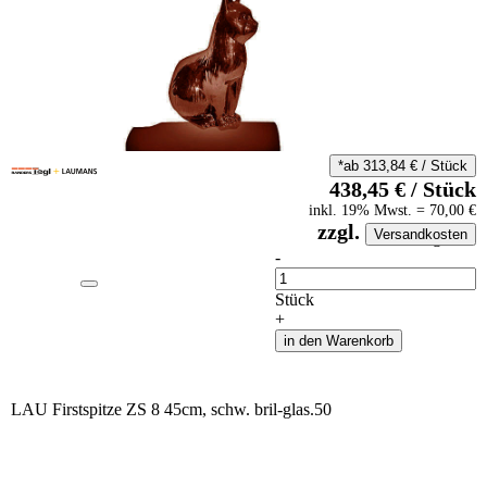
*ab
313,84
€
/
Stück
438,45
€
/
Stück
inkl.
19
% Mwst.
=
70,00
€
zzgl.
Versandkosten
auf Anfrageliste
-
Anzahl
Stück
+
in den Warenkorb
LAU Firstspitze ZS 8 45cm, schw. bril-glas.50