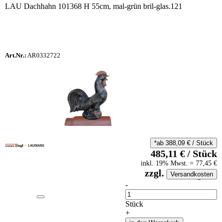
LAU Dachhahn 101368 H 55cm, mal-grün bril-glas.121
Art.Nr.:
AR0332722
*ab
388,09
€
/
Stück
485,11
€
/
Stück
inkl.
19
% Mwst.
=
77,45
€
zzgl.
Versandkosten
auf Anfrageliste
-
Anzahl
Stück
+