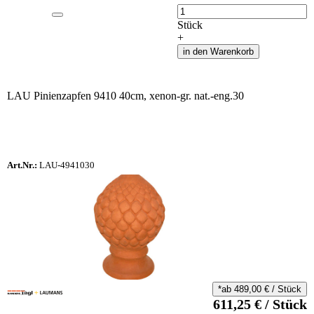
Anzahl
Stück
+
in den Warenkorb
LAU Pinienzapfen 9410 40cm, xenon-gr. nat.-eng.30
Art.Nr.:
LAU-4941030
*ab
489,00
€
/
Stück
611,25
€
/
Stück