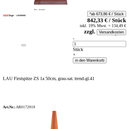
*ab
673,86
€
/
Stück
842,33
€
/
Stück
inkl.
19
% Mwst.
=
134,49
€
zzgl.
Versandkosten
auf Anfrageliste
-
Anzahl
Stück
+
in den Warenkorb
LAU Firstspitze ZS 1a 50cm, grau-sat. trend-gl.41
Art.Nr.:
AR0172919