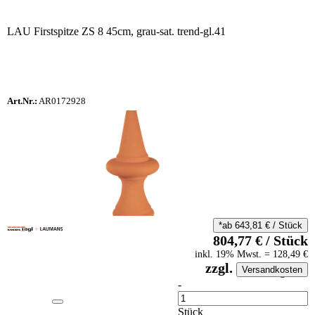
LAU Firstspitze ZS 8 45cm, grau-sat. trend-gl.41
Art.Nr.:
AR0172928
*ab
643,81
€
/
Stück
804,77
€
/
Stück
inkl.
19
% Mwst.
=
128,49
€
zzgl.
Versandkosten
auf Anfrageliste
-
Anzahl
Stück