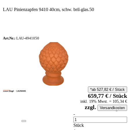
LAU Pinienzapfen 9410 40cm, schw. bril-glas.50
Art.Nr.:
LAU-4941050
*ab
527,82
€
/
Stück
659,77
€
/
Stück
inkl.
19
% Mwst.
=
105,34
€
zzgl.
Versandkosten
auf Anfrageliste
-
Anzahl
Stück