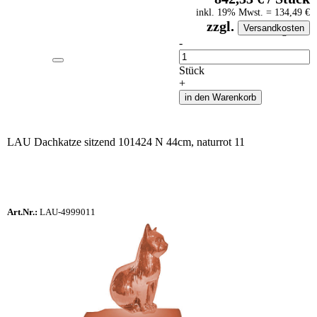
inkl.
19
% Mwst.
=
134,49
€
zzgl.
Versandkosten
auf Anfrageliste
-
Anzahl
Stück
+
in den Warenkorb
LAU Dachkatze sitzend 101424 N 44cm, naturrot 11
Art.Nr.:
LAU-4999011