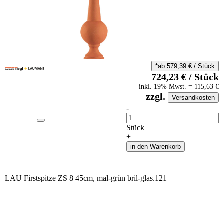
*ab
579,39
€
/
Stück
724,23
€
/
Stück
inkl.
19
% Mwst.
=
115,63
€
zzgl.
Versandkosten
auf Anfrageliste
-
Anzahl
Stück
+
in den Warenkorb
LAU Firstspitze ZS 8 45cm, mal-grün bril-glas.121