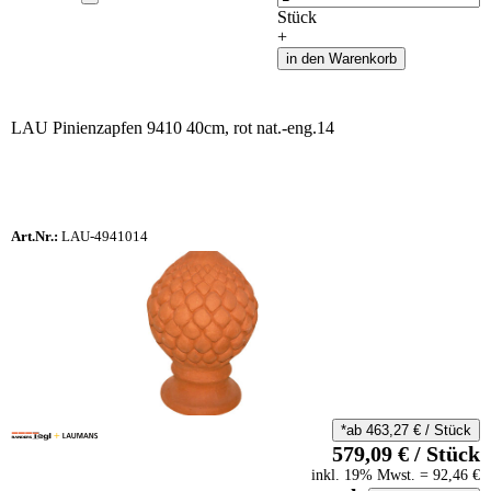
Stück
+
in den Warenkorb
LAU Pinienzapfen 9410 40cm, rot nat.-eng.14
Art.Nr.:
LAU-4941014
*ab
463,27
€
/
Stück
579,09
€
/
Stück
inkl.
19
% Mwst.
=
92,46
€