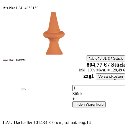
Art.Nr.:
LAU-4953150
*ab
643,81
€
/
Stück
804,77
€
/
Stück
inkl.
19
% Mwst.
=
128,49
€
zzgl.
Versandkosten
auf Anfrageliste
-
Anzahl
Stück
+
in den Warenkorb
LAU Dachadler 101433 E 65cm, rot nat.-eng.14