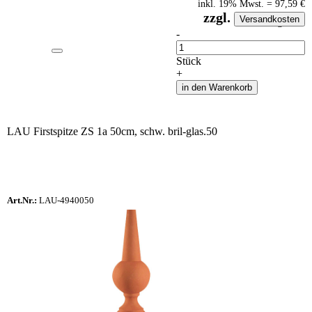
inkl.
19
% Mwst.
=
97,59
€
zzgl.
Versandkosten
auf Anfrageliste
-
Anzahl
Stück
+
in den Warenkorb
LAU Firstspitze ZS 1a 50cm, schw. bril-glas.50
Art.Nr.:
LAU-4940050