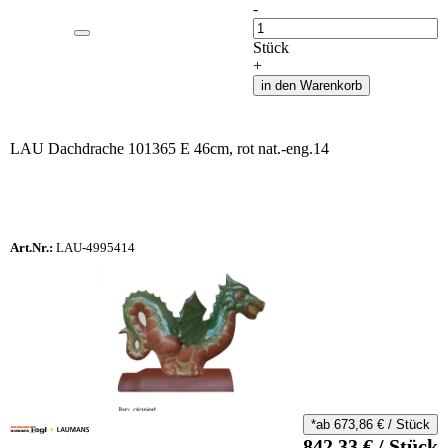
-
Anzahl
Stück
+
in den Warenkorb
LAU Dachdrache 101365 E 46cm, rot nat.-eng.14
Art.Nr.:
LAU-4995414
*ab
673,86
€
/
Stück
842,33
€
/
Stück