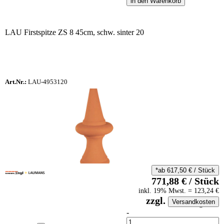
in den Warenkorb
LAU Firstspitze ZS 8 45cm, schw. sinter 20
Art.Nr.:
LAU-4953120
*ab
617,50
€
/
Stück
771,88
€
/
Stück
inkl.
19
% Mwst.
=
123,24
€
zzgl.
Versandkosten
auf Anfrageliste
-
Anzahl