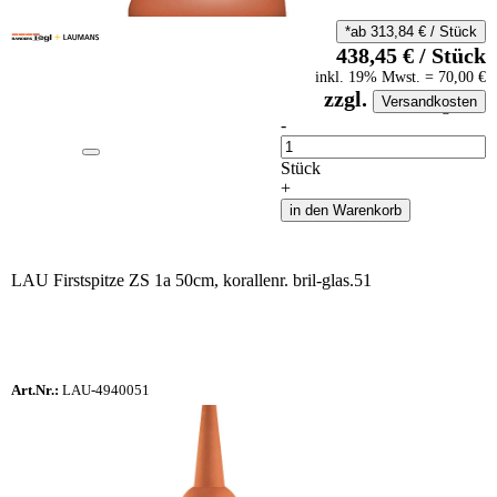
*ab
313,84
€
/
Stück
438,45
€
/
Stück
inkl.
19
% Mwst.
=
70,00
€
zzgl.
Versandkosten
auf Anfrageliste
-
Anzahl
Stück
+
in den Warenkorb
LAU Firstspitze ZS 1a 50cm, korallenr. bril-glas.51
Art.Nr.:
LAU-4940051