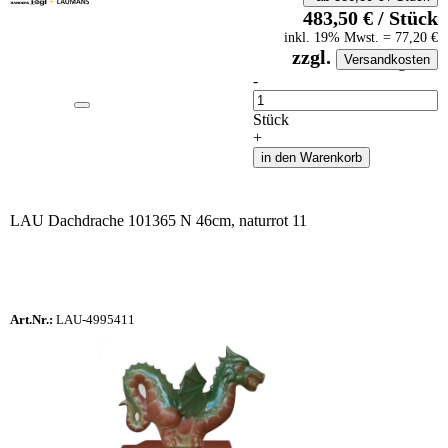
483,50
€
/
Stück
inkl.
19
% Mwst.
=
77,20
€
zzgl.
Versandkosten
auf Anfrageliste
-
Anzahl
Stück
+
in den Warenkorb
LAU Dachdrache 101365 N 46cm, naturrot 11
Art.Nr.:
LAU-4995411