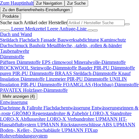
Zum Hauptinhalt
Zur Navigation
Zur Suche
Zu den Barrierefreiheits-Einstellungen
Produkte
Suche nach Artikel oder Hersteller
Leerer Merkzettel
Leere Anfrage-Liste
Dach und Wand
Steildach
Flachdach
Fassade
Bauwerksabdichtung
Kaminschutz
Dachschmuck
Bauholz
Metallbleche, -tafeln, -rollen &-bänder
Taubenabwehr
Dämmstoffe
Päffgen Dämmstoffe EPS
climowool Mineralwolle-Dämmstoffe
ROCKWOOL Steinwolle-Dämmstoffe
Bauder PIR-PU Dämmstoffe
puren PIR-PU Dämmstoffe
BRAAS Steildach-Dämmstoffe
Knauf
Insulation Dämmstoffe
Linzmeier PIR-PU Dämmstoffe
UNILIN
Insulation PIR-PU Dämmstoffe
FOAMGLAS (Hochbau) Dämmstoffe
PAVATEX Holzfaser-Dämmstoffe
Mehr anzeigen (4)
Entwässerung
Dachrinne & Fallrohr
Flachdachentwässerung
Entwässerungsrinnen &
-roste
GRÖMO Regenstandrohre & Zubehör
LORO-X Standrohre
LORO-X Abflussrohre
LORO-X Verbundrohre
UPMANN HT-
Hausabflußsystem
UPMANN Rückstauverschlüsse ABS
UPMANN
Boden-, Keller-, Duschabläufe
UPMANN FIXup
Rohrverbindungssystem