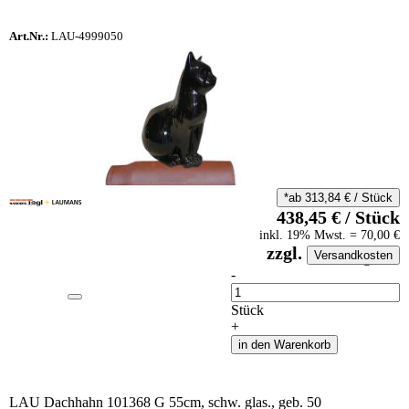
Art.Nr.:
LAU-4999050
*ab
313,84
€
/
Stück
438,45
€
/
Stück
inkl.
19
% Mwst.
=
70,00
€
zzgl.
Versandkosten
auf Anfrageliste
-
Anzahl
Stück
+
in den Warenkorb
LAU Dachhahn 101368 G 55cm, schw. glas., geb. 50