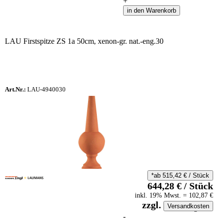
+
in den Warenkorb
LAU Firstspitze ZS 1a 50cm, xenon-gr. nat.-eng.30
Art.Nr.:
LAU-4940030
*ab
515,42
€
/
Stück
644,28
€
/
Stück
inkl.
19
% Mwst.
=
102,87
€
zzgl.
Versandkosten
auf Anfrageliste
-