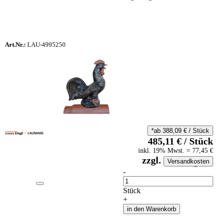
Art.Nr.:
LAU-4995250
*ab
388,09
€
/
Stück
485,11
€
/
Stück
inkl.
19
% Mwst.
=
77,45
€
zzgl.
Versandkosten
auf Anfrageliste
-
Anzahl
Stück
+
in den Warenkorb