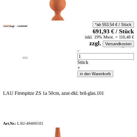
*ab
553,54
€
/
Stück
691,93
€
/
Stück
inkl.
19
% Mwst.
=
110,48
€
zzgl.
Versandkosten
auf Anfrageliste
-
Anzahl
Stück
+
in den Warenkorb
LAU Firstspitze ZS 1a 50cm, azur-dkl. bril-glas.101
Art.Nr.:
LAU-49400101