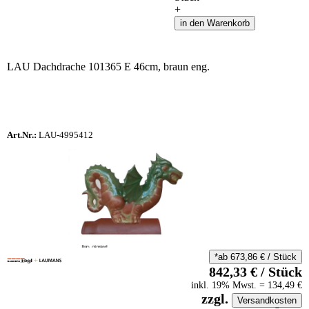
+
in den Warenkorb
LAU Dachdrache 101365 E 46cm, braun eng.
Art.Nr.:
LAU-4995412
*ab
673,86
€
/
Stück
842,33
€
/
Stück
inkl.
19
% Mwst.
=
134,49
€
zzgl.
Versandkosten
auf Anfrageliste