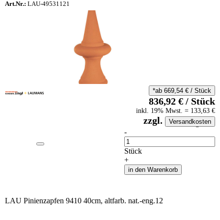
Art.Nr.:
LAU-49531121
*ab
669,54
€
/
Stück
836,92
€
/
Stück
inkl.
19
% Mwst.
=
133,63
€
zzgl.
Versandkosten
auf Anfrageliste
-
Anzahl
Stück
+
in den Warenkorb
LAU Pinienzapfen 9410 40cm, altfarb. nat.-eng.12