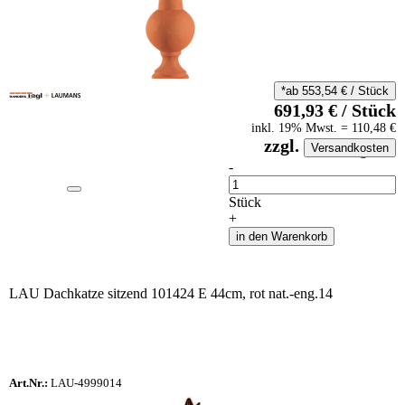
*ab
553,54
€
/
Stück
691,93
€
/
Stück
inkl.
19
% Mwst.
=
110,48
€
zzgl.
Versandkosten
auf Anfrageliste
-
Anzahl
Stück
+
in den Warenkorb
LAU Dachkatze sitzend 101424 E 44cm, rot nat.-eng.14
Art.Nr.:
LAU-4999014