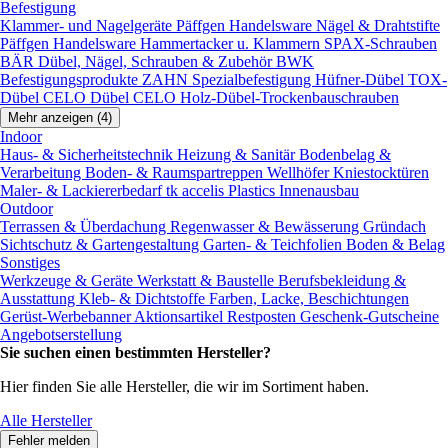
Befestigung
Klammer- und Nagelgeräte
Päffgen Handelsware Nägel & Drahtstifte
Päffgen Handelsware Hammertacker u. Klammern
SPAX-Schrauben
BÄR Dübel, Nägel, Schrauben & Zubehör
BWK
Befestigungsprodukte
ZAHN Spezialbefestigung
Hüfner-Dübel
TOX-
Dübel
CELO Dübel
CELO Holz-Dübel-Trockenbauschrauben
Mehr anzeigen (4)
Indoor
Haus- & Sicherheitstechnik
Heizung & Sanitär
Bodenbelag &
Verarbeitung
Boden- & Raumspartreppen
Wellhöfer Kniestocktüren
Maler- & Lackiererbedarf
tk accelis Plastics Innenausbau
Outdoor
Terrassen & Überdachung
Regenwasser & Bewässerung
Gründach
Sichtschutz & Gartengestaltung
Garten- & Teichfolien
Boden & Belag
Sonstiges
Werkzeuge & Geräte
Werkstatt & Baustelle
Berufsbekleidung &
Ausstattung
Kleb- & Dichtstoffe
Farben, Lacke, Beschichtungen
Gerüst-Werbebanner
Aktionsartikel
Restposten
Geschenk-Gutscheine
Angebotserstellung
Sie suchen einen bestimmten Hersteller?
Hier finden Sie alle Hersteller, die wir im Sortiment haben.
Alle Hersteller
Fehler melden