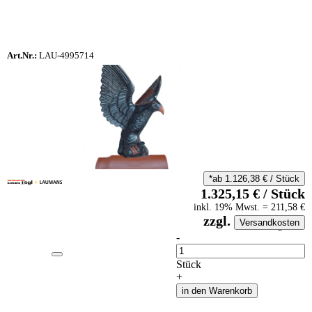
Art.Nr.:
LAU-4995714
*ab
1.126,38
€
/
Stück
1.325,15
€
/
Stück
inkl.
19
% Mwst.
=
211,58
€
zzgl.
Versandkosten
auf Anfrageliste
-
Anzahl
Stück
+
in den Warenkorb