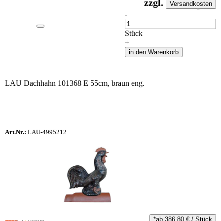
zzgl.
Versandkosten
auf Anfrageliste
-
Anzahl
Stück
+
in den Warenkorb
LAU Dachhahn 101368 E 55cm, braun eng.
Art.Nr.:
LAU-4995212
*ab
386,80
€
/
Stück