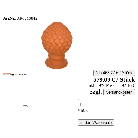
Art.Nr.:
AR0213842
*ab
463,27
€
/
Stück
579,09
€
/
Stück
inkl.
19
% Mwst.
=
92,46
€
zzgl.
Versandkosten
auf Anfrageliste
-
Anzahl
Stück
+
in den Warenkorb