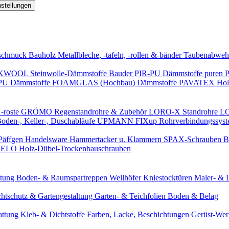
nstellungen
schmuck
Bauholz
Metallbleche, -tafeln, -rollen &-bänder
Taubenabweh
WOOL Steinwolle-Dämmstoffe
Bauder PIR-PU Dämmstoffe
puren 
-PU Dämmstoffe
FOAMGLAS (Hochbau) Dämmstoffe
PAVATEX Holz
-roste
GRÖMO Regenstandrohre & Zubehör
LORO-X Standrohre
LO
en-, Keller-, Duschabläufe
UPMANN FIXup Rohrverbindungssyst
Päffgen Handelsware Hammertacker u. Klammern
SPAX-Schrauben
B
ELO Holz-Dübel-Trockenbauschrauben
itung
Boden- & Raumspartreppen
Wellhöfer Kniestocktüren
Maler- & 
chtschutz & Gartengestaltung
Garten- & Teichfolien
Boden & Belag
attung
Kleb- & Dichtstoffe
Farben, Lacke, Beschichtungen
Gerüst-We