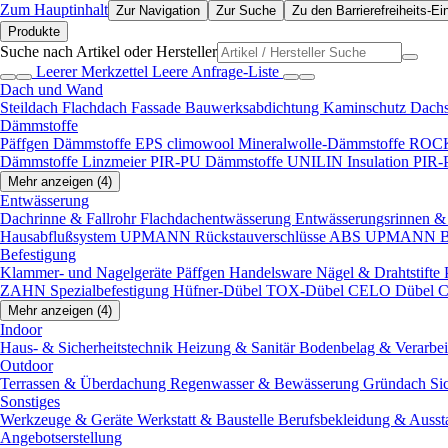
Zum Hauptinhalt
Zur Navigation
Zur Suche
Zu den Barrierefreiheits-Ei
Produkte
Suche nach Artikel oder Hersteller
Leerer Merkzettel
Leere Anfrage-Liste
Dach und Wand
Steildach
Flachdach
Fassade
Bauwerksabdichtung
Kaminschutz
Dach
Dämmstoffe
Päffgen Dämmstoffe EPS
climowool Mineralwolle-Dämmstoffe
ROCK
Dämmstoffe
Linzmeier PIR-PU Dämmstoffe
UNILIN Insulation PIR
Mehr anzeigen (4)
Entwässerung
Dachrinne & Fallrohr
Flachdachentwässerung
Entwässerungsrinnen & 
Hausabflußsystem
UPMANN Rückstauverschlüsse ABS
UPMANN Bod
Befestigung
Klammer- und Nagelgeräte
Päffgen Handelsware Nägel & Drahtstifte
ZAHN Spezialbefestigung
Hüfner-Dübel
TOX-Dübel
CELO Dübel
C
Mehr anzeigen (4)
Indoor
Haus- & Sicherheitstechnik
Heizung & Sanitär
Bodenbelag & Verarbe
Outdoor
Terrassen & Überdachung
Regenwasser & Bewässerung
Gründach
Si
Sonstiges
Werkzeuge & Geräte
Werkstatt & Baustelle
Berufsbekleidung & Ausst
Angebotserstellung