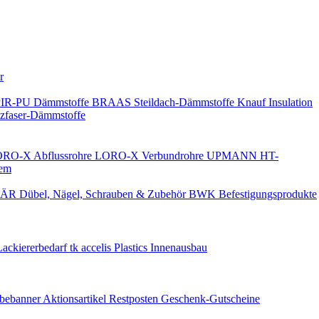
Keine Benachrichtigungen
r
PIR-PU Dämmstoffe
BRAAS Steildach-Dämmstoffe
Knauf Insulation
faser-Dämmstoffe
RO-X Abflussrohre
LORO-X Verbundrohre
UPMANN HT-
em
ÄR Dübel, Nägel, Schrauben & Zubehör
BWK Befestigungsprodukte
Lackiererbedarf
tk accelis Plastics Innenausbau
rbebanner
Aktionsartikel
Restposten
Geschenk-Gutscheine