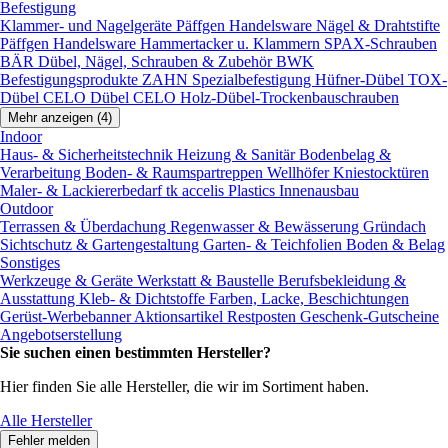
Befestigung
Klammer- und Nagelgeräte
Päffgen Handelsware Nägel & Drahtstifte
Päffgen Handelsware Hammertacker u. Klammern
SPAX-Schrauben
BÄR Dübel, Nägel, Schrauben & Zubehör
BWK
Befestigungsprodukte
ZAHN Spezialbefestigung
Hüfner-Dübel
TOX-
Dübel
CELO Dübel
CELO Holz-Dübel-Trockenbauschrauben
Mehr anzeigen (4)
Indoor
Haus- & Sicherheitstechnik
Heizung & Sanitär
Bodenbelag &
Verarbeitung
Boden- & Raumspartreppen
Wellhöfer Kniestocktüren
Maler- & Lackiererbedarf
tk accelis Plastics Innenausbau
Outdoor
Terrassen & Überdachung
Regenwasser & Bewässerung
Gründach
Sichtschutz & Gartengestaltung
Garten- & Teichfolien
Boden & Belag
Sonstiges
Werkzeuge & Geräte
Werkstatt & Baustelle
Berufsbekleidung &
Ausstattung
Kleb- & Dichtstoffe
Farben, Lacke, Beschichtungen
Gerüst-Werbebanner
Aktionsartikel
Restposten
Geschenk-Gutscheine
Angebotserstellung
Sie suchen einen bestimmten Hersteller?
Hier finden Sie alle Hersteller, die wir im Sortiment haben.
Alle Hersteller
Fehler melden