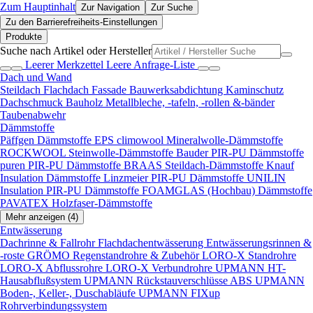
Zum Hauptinhalt
Zur Navigation
Zur Suche
Zu den Barrierefreiheits-Einstellungen
Produkte
Suche nach Artikel oder Hersteller
Leerer Merkzettel
Leere Anfrage-Liste
Dach und Wand
Steildach
Flachdach
Fassade
Bauwerksabdichtung
Kaminschutz
Dachschmuck
Bauholz
Metallbleche, -tafeln, -rollen &-bänder
Taubenabwehr
Dämmstoffe
Päffgen Dämmstoffe EPS
climowool Mineralwolle-Dämmstoffe
ROCKWOOL Steinwolle-Dämmstoffe
Bauder PIR-PU Dämmstoffe
puren PIR-PU Dämmstoffe
BRAAS Steildach-Dämmstoffe
Knauf
Insulation Dämmstoffe
Linzmeier PIR-PU Dämmstoffe
UNILIN
Insulation PIR-PU Dämmstoffe
FOAMGLAS (Hochbau) Dämmstoffe
PAVATEX Holzfaser-Dämmstoffe
Mehr anzeigen (4)
Entwässerung
Dachrinne & Fallrohr
Flachdachentwässerung
Entwässerungsrinnen &
-roste
GRÖMO Regenstandrohre & Zubehör
LORO-X Standrohre
LORO-X Abflussrohre
LORO-X Verbundrohre
UPMANN HT-
Hausabflußsystem
UPMANN Rückstauverschlüsse ABS
UPMANN
Boden-, Keller-, Duschabläufe
UPMANN FIXup
Rohrverbindungssystem