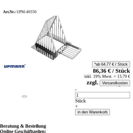
Art.Nr.:
UPM-40550
*ab
64,77
€
/
Stück
86,36
€
/
Stück
inkl.
19
% Mwst.
=
13,79
€
zzgl.
Versandkosten
auf Anfrageliste
-
Anzahl
Stück
+
in den Warenkorb
Beratung & Bestellung
Online Geschäftszeiten: