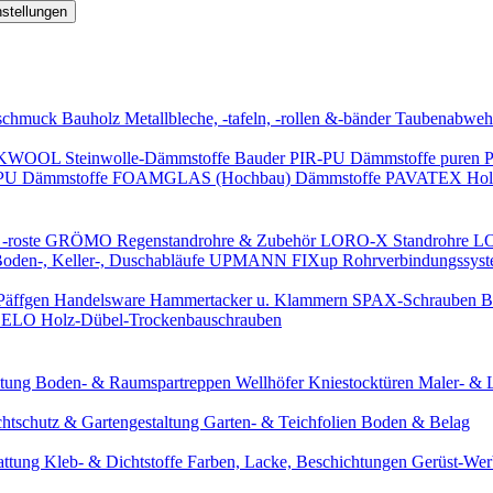
nstellungen
schmuck
Bauholz
Metallbleche, -tafeln, -rollen &-bänder
Taubenabweh
WOOL Steinwolle-Dämmstoffe
Bauder PIR-PU Dämmstoffe
puren 
-PU Dämmstoffe
FOAMGLAS (Hochbau) Dämmstoffe
PAVATEX Holz
-roste
GRÖMO Regenstandrohre & Zubehör
LORO-X Standrohre
LO
en-, Keller-, Duschabläufe
UPMANN FIXup Rohrverbindungssyst
Päffgen Handelsware Hammertacker u. Klammern
SPAX-Schrauben
B
ELO Holz-Dübel-Trockenbauschrauben
itung
Boden- & Raumspartreppen
Wellhöfer Kniestocktüren
Maler- & 
chtschutz & Gartengestaltung
Garten- & Teichfolien
Boden & Belag
attung
Kleb- & Dichtstoffe
Farben, Lacke, Beschichtungen
Gerüst-We