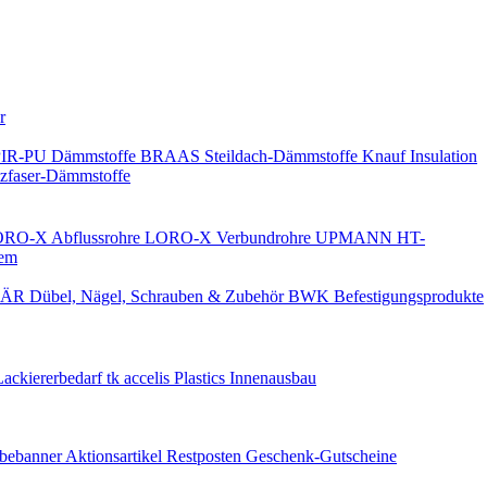
Keine Benachrichtigungen
r
PIR-PU Dämmstoffe
BRAAS Steildach-Dämmstoffe
Knauf Insulation
faser-Dämmstoffe
RO-X Abflussrohre
LORO-X Verbundrohre
UPMANN HT-
em
ÄR Dübel, Nägel, Schrauben & Zubehör
BWK Befestigungsprodukte
Lackiererbedarf
tk accelis Plastics Innenausbau
rbebanner
Aktionsartikel
Restposten
Geschenk-Gutscheine