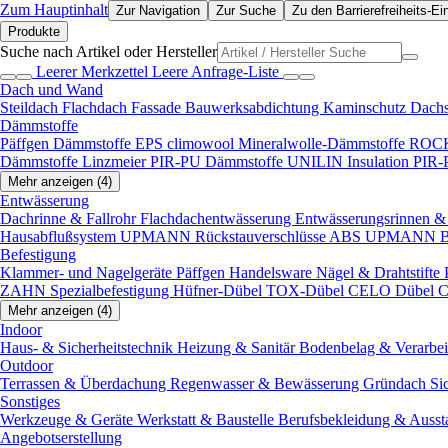
Zum Hauptinhalt
Zur Navigation
Zur Suche
Zu den Barrierefreiheits-Ei
Produkte
Suche nach Artikel oder Hersteller
Leerer Merkzettel
Leere Anfrage-Liste
Dach und Wand
Steildach
Flachdach
Fassade
Bauwerksabdichtung
Kaminschutz
Dach
Dämmstoffe
Päffgen Dämmstoffe EPS
climowool Mineralwolle-Dämmstoffe
ROCK
Dämmstoffe
Linzmeier PIR-PU Dämmstoffe
UNILIN Insulation PIR
Mehr anzeigen (4)
Entwässerung
Dachrinne & Fallrohr
Flachdachentwässerung
Entwässerungsrinnen & 
Hausabflußsystem
UPMANN Rückstauverschlüsse ABS
UPMANN Bod
Befestigung
Klammer- und Nagelgeräte
Päffgen Handelsware Nägel & Drahtstifte
ZAHN Spezialbefestigung
Hüfner-Dübel
TOX-Dübel
CELO Dübel
C
Mehr anzeigen (4)
Indoor
Haus- & Sicherheitstechnik
Heizung & Sanitär
Bodenbelag & Verarbe
Outdoor
Terrassen & Überdachung
Regenwasser & Bewässerung
Gründach
Si
Sonstiges
Werkzeuge & Geräte
Werkstatt & Baustelle
Berufsbekleidung & Ausst
Angebotserstellung