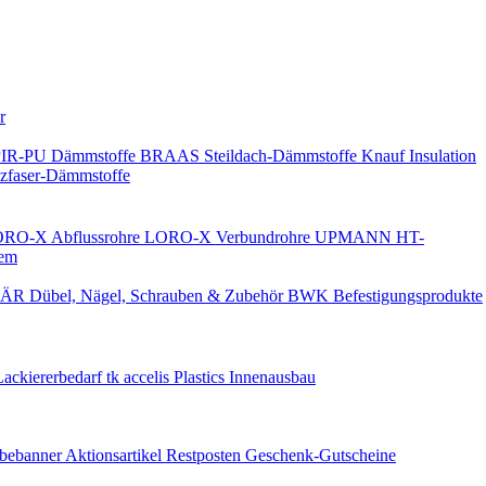
Keine Benachrichtigungen
r
PIR-PU Dämmstoffe
BRAAS Steildach-Dämmstoffe
Knauf Insulation
faser-Dämmstoffe
RO-X Abflussrohre
LORO-X Verbundrohre
UPMANN HT-
em
ÄR Dübel, Nägel, Schrauben & Zubehör
BWK Befestigungsprodukte
Lackiererbedarf
tk accelis Plastics Innenausbau
rbebanner
Aktionsartikel
Restposten
Geschenk-Gutscheine