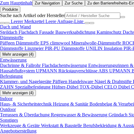
Zum Hauptinhalt
Zur Navigation
Zur Suche
Zu den Barrierefreiheits-Ei
Produkte
Suche nach Artikel oder Hersteller
Leerer Merkzettel
Leere Anfrage-Liste
Dach und Wand
Steildach
Flachdach
Fassade
Bauwerksabdichtung
Kaminschutz
Dach
Dämmstoffe
Päffgen Dämmstoffe EPS
climowool Mineralwolle-Dämmstoffe
ROCK
Dämmstoffe
Linzmeier PIR-PU Dämmstoffe
UNILIN Insulation PIR
Mehr anzeigen (4)
Entwässerung
Dachrinne & Fallrohr
Flachdachentwässerung
Entwässerungsrinnen & 
Hausabflußsystem
UPMANN Rückstauverschlüsse ABS
UPMANN Bod
Befestigung
Klammer- und Nagelgeräte
Päffgen Handelsware Nägel & Drahtstifte
ZAHN Spezialbefestigung
Hüfner-Dübel
TOX-Dübel
CELO Dübel
C
Mehr anzeigen (4)
Indoor
Haus- & Sicherheitstechnik
Heizung & Sanitär
Bodenbelag & Verarbe
Outdoor
Terrassen & Überdachung
Regenwasser & Bewässerung
Gründach
Si
Sonstiges
Werkzeuge & Geräte
Werkstatt & Baustelle
Berufsbekleidung & Ausst
Angebotserstellung