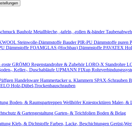
nstellungen
schmuck
Bauholz
Metallbleche, -tafeln, -rollen &-bänder
Taubenabweh
WOOL Steinwolle-Dämmstoffe
Bauder PIR-PU Dämmstoffe
puren 
-PU Dämmstoffe
FOAMGLAS (Hochbau) Dämmstoffe
PAVATEX Holz
-roste
GRÖMO Regenstandrohre & Zubehör
LORO-X Standrohre
LO
en-, Keller-, Duschabläufe
UPMANN FIXup Rohrverbindungssyst
Päffgen Handelsware Hammertacker u. Klammern
SPAX-Schrauben
B
ELO Holz-Dübel-Trockenbauschrauben
itung
Boden- & Raumspartreppen
Wellhöfer Kniestocktüren
Maler- & 
chtschutz & Gartengestaltung
Garten- & Teichfolien
Boden & Belag
attung
Kleb- & Dichtstoffe
Farben, Lacke, Beschichtungen
Gerüst-We