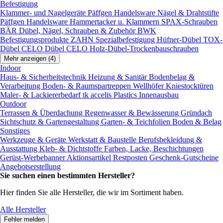
Befestigung
Klammer- und Nagelgeräte
Päffgen Handelsware Nägel & Drahtstifte
Päffgen Handelsware Hammertacker u. Klammern
SPAX-Schrauben
BÄR Dübel, Nägel, Schrauben & Zubehör
BWK
Befestigungsprodukte
ZAHN Spezialbefestigung
Hüfner-Dübel
TOX-
Dübel
CELO Dübel
CELO Holz-Dübel-Trockenbauschrauben
Mehr anzeigen (4)
Indoor
Haus- & Sicherheitstechnik
Heizung & Sanitär
Bodenbelag &
Verarbeitung
Boden- & Raumspartreppen
Wellhöfer Kniestocktüren
Maler- & Lackiererbedarf
tk accelis Plastics Innenausbau
Outdoor
Terrassen & Überdachung
Regenwasser & Bewässerung
Gründach
Sichtschutz & Gartengestaltung
Garten- & Teichfolien
Boden & Belag
Sonstiges
Werkzeuge & Geräte
Werkstatt & Baustelle
Berufsbekleidung &
Ausstattung
Kleb- & Dichtstoffe
Farben, Lacke, Beschichtungen
Gerüst-Werbebanner
Aktionsartikel
Restposten
Geschenk-Gutscheine
Angebotserstellung
Sie suchen einen bestimmten Hersteller?
Hier finden Sie alle Hersteller, die wir im Sortiment haben.
Alle Hersteller
Fehler melden