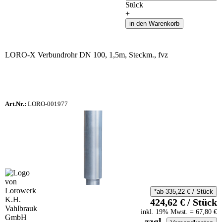
Stück
+
in den Warenkorb
LORO-X Verbundrohr DN 100, 1,5m, Steckm., fvz
Art.Nr.:
LORO-001977
*ab
335,22
€
/
Stück
424,62
€
/
Stück
inkl.
19
% Mwst.
=
67,80
€
zzgl.