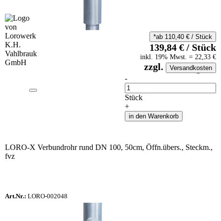
*ab
110,40
€
/
Stück
139,84
€
/
Stück
inkl.
19
% Mwst.
=
22,33
€
zzgl.
Versandkosten
auf Anfrageliste
-
Anzahl
Stück
+
in den Warenkorb
LORO-X Verbundrohr rund DN 100, 50cm, Öffn.übers., Steckm.,
fvz
Art.Nr.:
LORO-002048