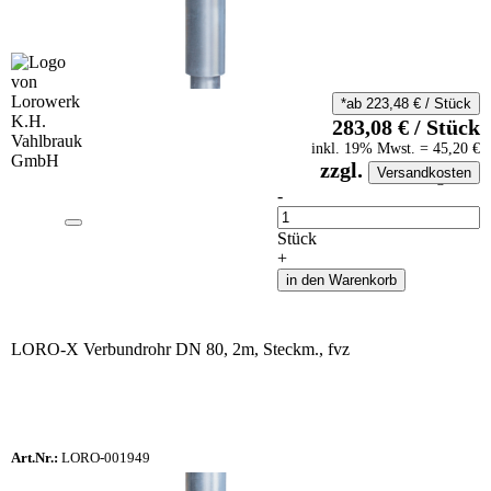
*ab
223,48
€
/
Stück
283,08
€
/
Stück
inkl.
19
% Mwst.
=
45,20
€
zzgl.
Versandkosten
auf Anfrageliste
-
Anzahl
Stück
+
in den Warenkorb
LORO-X Verbundrohr DN 80, 2m, Steckm., fvz
Art.Nr.:
LORO-001949