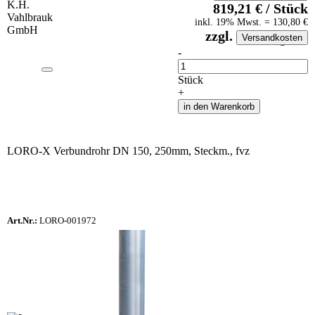
819,21
€
/
Stück
inkl.
19
% Mwst.
=
130,80
€
zzgl.
Versandkosten
auf Anfrageliste
-
Anzahl
Stück
+
in den Warenkorb
LORO-X Verbundrohr DN 150, 250mm, Steckm., fvz
Art.Nr.:
LORO-001972