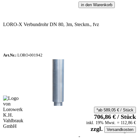
in den Warenkorb
LORO-X Verbundrohr DN 80, 3m, Steckm., fvz
Art.Nr.:
LORO-001942
*ab
589,05
€
/
Stück
706,86
€
/
Stück
inkl.
19
% Mwst.
=
112,86
€
zzgl.
Versandkosten
auf Anfrageliste
-