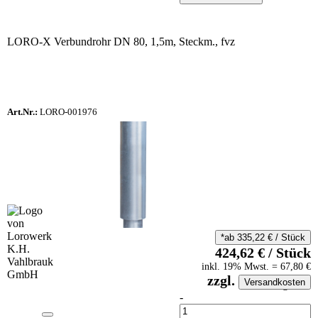
LORO-X Verbundrohr DN 80, 1,5m, Steckm., fvz
Art.Nr.:
LORO-001976
*ab
335,22
€
/
Stück
424,62
€
/
Stück
inkl.
19
% Mwst.
=
67,80
€
zzgl.
Versandkosten
auf Anfrageliste
-
Anzahl