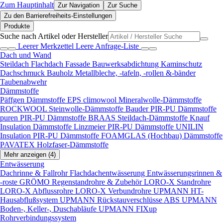
Zum Hauptinhalt
Zur Navigation
Zur Suche
Zu den Barrierefreiheits-Einstellungen
Produkte
Suche nach Artikel oder Hersteller
Leerer Merkzettel
Leere Anfrage-Liste
Dach und Wand
Steildach
Flachdach
Fassade
Bauwerksabdichtung
Kaminschutz
Dachschmuck
Bauholz
Metallbleche, -tafeln, -rollen &-bänder
Taubenabwehr
Dämmstoffe
Päffgen Dämmstoffe EPS
climowool Mineralwolle-Dämmstoffe
ROCKWOOL Steinwolle-Dämmstoffe
Bauder PIR-PU Dämmstoffe
puren PIR-PU Dämmstoffe
BRAAS Steildach-Dämmstoffe
Knauf
Insulation Dämmstoffe
Linzmeier PIR-PU Dämmstoffe
UNILIN
Insulation PIR-PU Dämmstoffe
FOAMGLAS (Hochbau) Dämmstoffe
PAVATEX Holzfaser-Dämmstoffe
Mehr anzeigen (4)
Entwässerung
Dachrinne & Fallrohr
Flachdachentwässerung
Entwässerungsrinnen &
-roste
GRÖMO Regenstandrohre & Zubehör
LORO-X Standrohre
LORO-X Abflussrohre
LORO-X Verbundrohre
UPMANN HT-
Hausabflußsystem
UPMANN Rückstauverschlüsse ABS
UPMANN
Boden-, Keller-, Duschabläufe
UPMANN FIXup
Rohrverbindungssystem