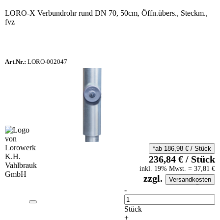
LORO-X Verbundrohr rund DN 70, 50cm, Öffn.übers., Steckm.,
fvz
Art.Nr.:
LORO-002047
*ab
186,98
€
/
Stück
236,84
€
/
Stück
inkl.
19
% Mwst.
=
37,81
€
zzgl.
Versandkosten
auf Anfrageliste
-
Anzahl
Stück
+