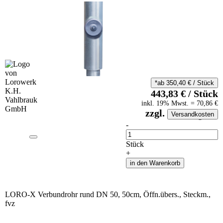
*ab
350,40
€
/
Stück
443,83
€
/
Stück
inkl.
19
% Mwst.
=
70,86
€
zzgl.
Versandkosten
auf Anfrageliste
-
Anzahl
Stück
+
in den Warenkorb
LORO-X Verbundrohr rund DN 50, 50cm, Öffn.übers., Steckm.,
fvz