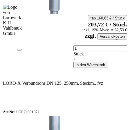
*ab
160,83
€
/
Stück
203,72
€
/
Stück
inkl.
19
% Mwst.
=
32,53
€
zzgl.
Versandkosten
auf Anfrageliste
-
Anzahl
Stück
+
in den Warenkorb
LORO-X Verbundrohr DN 125, 250mm, Steckm., fvz
Art.Nr.:
LORO-001971