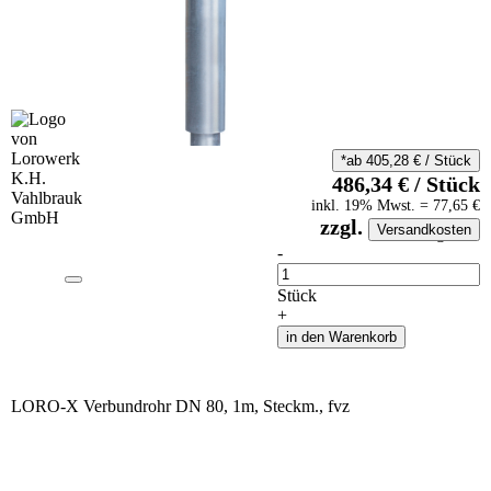
*ab
405,28
€
/
Stück
486,34
€
/
Stück
inkl.
19
% Mwst.
=
77,65
€
zzgl.
Versandkosten
auf Anfrageliste
-
Anzahl
Stück
+
in den Warenkorb
LORO-X Verbundrohr DN 80, 1m, Steckm., fvz