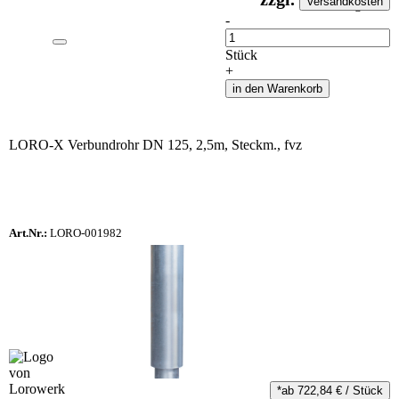
Versandkosten
auf Anfrageliste
-
Anzahl
Stück
+
in den Warenkorb
LORO-X Verbundrohr DN 125, 2,5m, Steckm., fvz
Art.Nr.:
LORO-001982
*ab
722,84
€
/
Stück