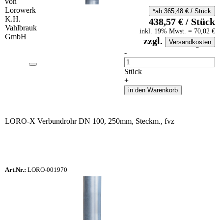
*ab
365,48
€
/
Stück
438,57
€
/
Stück
inkl.
19
% Mwst.
=
70,02
€
zzgl.
Versandkosten
auf Anfrageliste
-
Anzahl
Stück
+
in den Warenkorb
LORO-X Verbundrohr DN 100, 250mm, Steckm., fvz
Art.Nr.:
LORO-001970