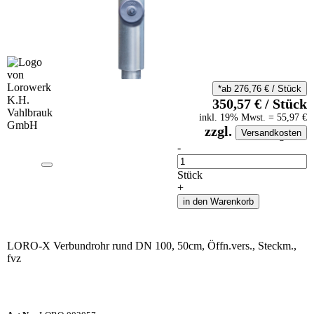
*ab
276,76
€
/
Stück
350,57
€
/
Stück
inkl.
19
% Mwst.
=
55,97
€
zzgl.
Versandkosten
auf Anfrageliste
-
Anzahl
Stück
+
in den Warenkorb
LORO-X Verbundrohr rund DN 100, 50cm, Öffn.vers., Steckm.,
fvz