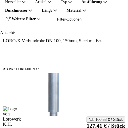
Hersteller
Artikel
Typ
Ausführung
Durchmesser
Länge
Material
Weitere Filter
Filter-Optionen
Ansicht:
LORO-X Verbundrohr DN 100, 150mm, Steckm., fvz
Art.Nr.:
LORO-001937
*ab
100,58
€
/
Stück
127,41
€
/
Stück