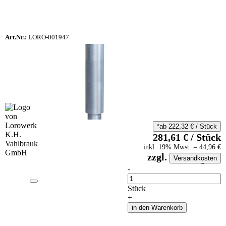
Art.Nr.:
LORO-001947
*ab
222,32
€
/
Stück
281,61
€
/
Stück
inkl.
19
% Mwst.
=
44,96
€
zzgl.
Versandkosten
auf Anfrageliste
-
Anzahl
Stück
+
in den Warenkorb