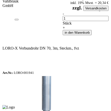
inkl.
19
% Mwst.
=
20,34
€
zzgl.
Versandkosten
auf Anfrageliste
-
Anzahl
Stück
+
in den Warenkorb
LORO-X Verbundrohr DN 70, 3m, Steckm., fvz
Art.Nr.:
LORO-001941