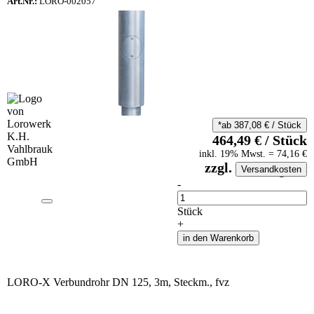
Art.Nr.:
LORO-002057
*ab
387,08
€
/
Stück
464,49
€
/
Stück
inkl.
19
% Mwst.
=
74,16
€
zzgl.
Versandkosten
auf Anfrageliste
-
Anzahl
Stück
+
in den Warenkorb
LORO-X Verbundrohr DN 125, 3m, Steckm., fvz