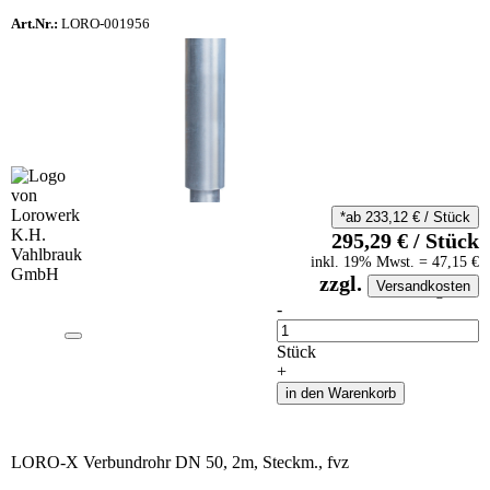
Art.Nr.:
LORO-001956
*ab
233,12
€
/
Stück
295,29
€
/
Stück
inkl.
19
% Mwst.
=
47,15
€
zzgl.
Versandkosten
auf Anfrageliste
-
Anzahl
Stück
+
in den Warenkorb
LORO-X Verbundrohr DN 50, 2m, Steckm., fvz