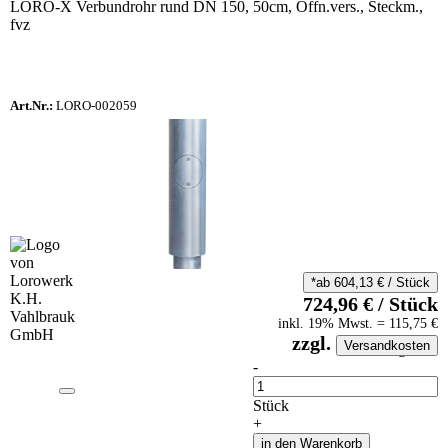
LORO-X Verbundrohr rund DN 150, 50cm, Öffn.vers., Steckm.,
fvz
Art.Nr.:
LORO-002059
*ab
604,13
€
/
Stück
724,96
€
/
Stück
inkl.
19
% Mwst.
=
115,75
€
zzgl.
Versandkosten
auf Anfrageliste
-
Anzahl
Stück
+
in den Warenkorb