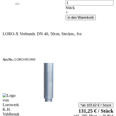
Anzahl
Stück
+
in den Warenkorb
LORO-X Verbundr. DN 40, 50cm, Steckm., fvz
Art.Nr.:
LORO-001960
*ab
103,62
€
/
Stück
131,25
€
/
Stück
inkl.
19
% Mwst.
=
20,96
€