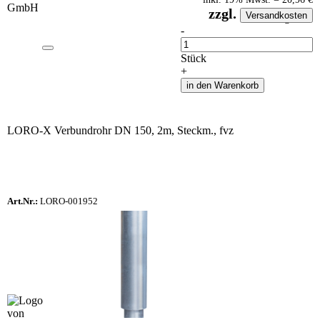
zzgl.
Versandkosten
auf Anfrageliste
-
Anzahl
Stück
+
in den Warenkorb
LORO-X Verbundrohr DN 150, 2m, Steckm., fvz
Art.Nr.:
LORO-001952