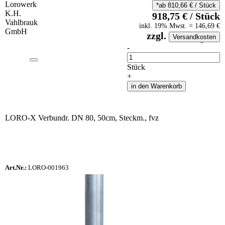
*ab
810,66
€
/
Stück
918,75
€
/
Stück
inkl.
19
% Mwst.
=
146,69
€
zzgl.
Versandkosten
auf Anfrageliste
-
Anzahl
Stück
+
in den Warenkorb
LORO-X Verbundr. DN 80, 50cm, Steckm., fvz
Art.Nr.:
LORO-001963