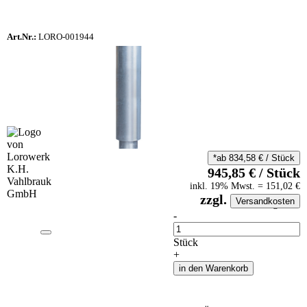
Art.Nr.:
LORO-001944
*ab
834,58
€
/
Stück
945,85
€
/
Stück
inkl.
19
% Mwst.
=
151,02
€
zzgl.
Versandkosten
auf Anfrageliste
-
Anzahl
Stück
+
in den Warenkorb