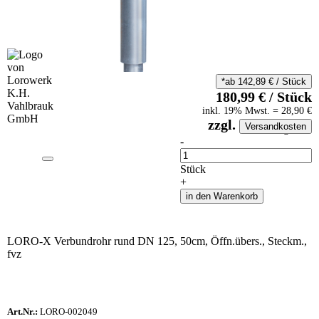
*ab
142,89
€
/
Stück
180,99
€
/
Stück
inkl.
19
% Mwst.
=
28,90
€
zzgl.
Versandkosten
auf Anfrageliste
-
Anzahl
Stück
+
in den Warenkorb
LORO-X Verbundrohr rund DN 125, 50cm, Öffn.übers., Steckm.,
fvz
Art.Nr.:
LORO-002049