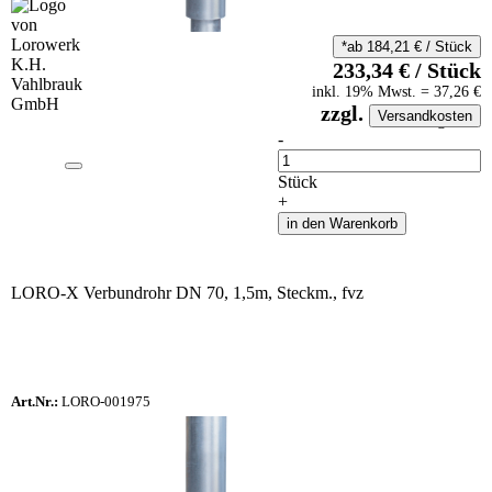
*ab
184,21
€
/
Stück
233,34
€
/
Stück
inkl.
19
% Mwst.
=
37,26
€
zzgl.
Versandkosten
auf Anfrageliste
-
Anzahl
Stück
+
in den Warenkorb
LORO-X Verbundrohr DN 70, 1,5m, Steckm., fvz
Art.Nr.:
LORO-001975