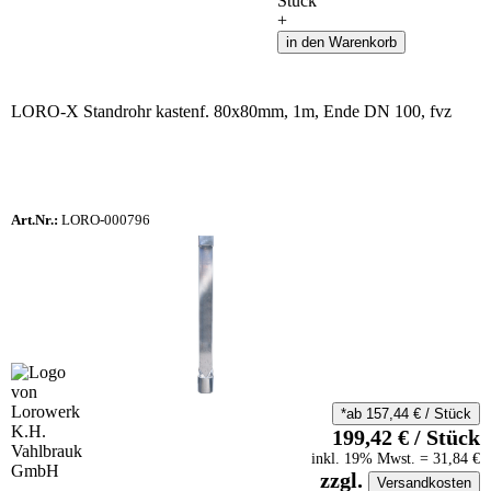
Stück
+
in den Warenkorb
LORO-X Standrohr kastenf. 80x80mm, 1m, Ende DN 100, fvz
Art.Nr.:
LORO-000796
*ab
157,44
€
/
Stück
199,42
€
/
Stück
inkl.
19
% Mwst.
=
31,84
€
zzgl.
Versandkosten
auf Anfrageliste