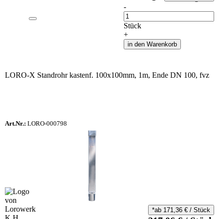
-
Anzahl
Stück
+
in den Warenkorb
LORO-X Standrohr kastenf. 100x100mm, 1m, Ende DN 100, fvz
Art.Nr.:
LORO-000798
*ab
171,36
€
/
Stück