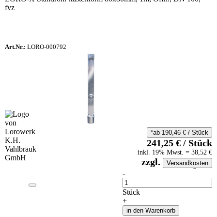
fvz
Art.Nr.:
LORO-000792
*ab
190,46
€
/
Stück
241,25
€
/
Stück
inkl.
19
% Mwst.
=
38,52
€
zzgl.
Versandkosten
auf Anfrageliste
-
Anzahl
Stück
+
in den Warenkorb