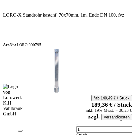
LORO-X Standrohr kastenf. 70x70mm, 1m, Ende DN 100, fvz
Art.Nr.:
LORO-000795
*ab
149,49
€
/
Stück
189,36
€
/
Stück
inkl.
19
% Mwst.
=
30,23
€
zzgl.
Versandkosten
auf Anfrageliste
-
Anzahl