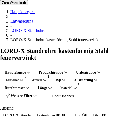
Zum Warenkorb
Hauptkategorie
-
Entwässerung
-
LORO-X Standrohre
-
LORO-X Standrohre kastenförmig Stahl feuerverzinkt
LORO-X Standrohre kastenförmig Stahl
feuerverzinkt
Hauptgruppe
Produktgruppe
Untergruppe
Hersteller
Artikel
Typ
Ausführung
Durchmesser
Länge
Material
Weitere Filter
Filter-Optionen
Ansicht:
LORO-X Standrohr kastenform 80x80mm, 1m, Öffn., DN 100,