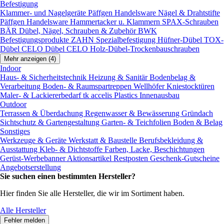
Befestigung
Klammer- und Nagelgeräte
Päffgen Handelsware Nägel & Drahtstifte
Päffgen Handelsware Hammertacker u. Klammern
SPAX-Schrauben
BÄR Dübel, Nägel, Schrauben & Zubehör
BWK
Befestigungsprodukte
ZAHN Spezialbefestigung
Hüfner-Dübel
TOX-
Dübel
CELO Dübel
CELO Holz-Dübel-Trockenbauschrauben
Mehr anzeigen (4)
Indoor
Haus- & Sicherheitstechnik
Heizung & Sanitär
Bodenbelag &
Verarbeitung
Boden- & Raumspartreppen
Wellhöfer Kniestocktüren
Maler- & Lackiererbedarf
tk accelis Plastics Innenausbau
Outdoor
Terrassen & Überdachung
Regenwasser & Bewässerung
Gründach
Sichtschutz & Gartengestaltung
Garten- & Teichfolien
Boden & Belag
Sonstiges
Werkzeuge & Geräte
Werkstatt & Baustelle
Berufsbekleidung &
Ausstattung
Kleb- & Dichtstoffe
Farben, Lacke, Beschichtungen
Gerüst-Werbebanner
Aktionsartikel
Restposten
Geschenk-Gutscheine
Angebotserstellung
Sie suchen einen bestimmten Hersteller?
Hier finden Sie alle Hersteller, die wir im Sortiment haben.
Alle Hersteller
Fehler melden