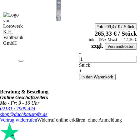
*ab
209,47
€
/
Stück
265,33
€
/
Stück
inkl.
19
% Mwst.
=
42,36
€
zzgl.
Versandkosten
auf Anfrageliste
-
Anzahl
Stück
+
in den Warenkorb
Beratung & Bestellung
Online Geschäftszeiten:
Mo - Fr: 9 - 16 Uhr
02131 / 7909-444
shop@dachbaustoffe.de
Vertrag widerrufen
Widerruf online erklären, ohne Anmeldung