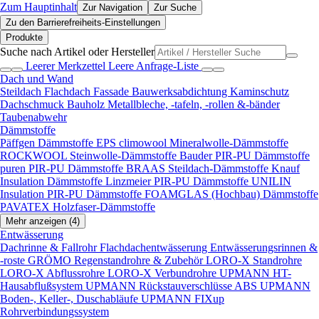
Zum Hauptinhalt
Zur Navigation
Zur Suche
Zu den Barrierefreiheits-Einstellungen
Produkte
Suche nach Artikel oder Hersteller
Leerer Merkzettel
Leere Anfrage-Liste
Dach und Wand
Steildach
Flachdach
Fassade
Bauwerksabdichtung
Kaminschutz
Dachschmuck
Bauholz
Metallbleche, -tafeln, -rollen &-bänder
Taubenabwehr
Dämmstoffe
Päffgen Dämmstoffe EPS
climowool Mineralwolle-Dämmstoffe
ROCKWOOL Steinwolle-Dämmstoffe
Bauder PIR-PU Dämmstoffe
puren PIR-PU Dämmstoffe
BRAAS Steildach-Dämmstoffe
Knauf
Insulation Dämmstoffe
Linzmeier PIR-PU Dämmstoffe
UNILIN
Insulation PIR-PU Dämmstoffe
FOAMGLAS (Hochbau) Dämmstoffe
PAVATEX Holzfaser-Dämmstoffe
Mehr anzeigen (4)
Entwässerung
Dachrinne & Fallrohr
Flachdachentwässerung
Entwässerungsrinnen &
-roste
GRÖMO Regenstandrohre & Zubehör
LORO-X Standrohre
LORO-X Abflussrohre
LORO-X Verbundrohre
UPMANN HT-
Hausabflußsystem
UPMANN Rückstauverschlüsse ABS
UPMANN
Boden-, Keller-, Duschabläufe
UPMANN FIXup
Rohrverbindungssystem