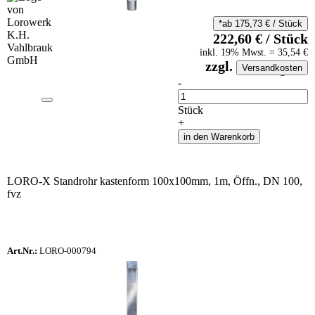
*ab
175,73
€
/
Stück
222,60
€
/
Stück
inkl.
19
% Mwst.
=
35,54
€
zzgl.
Versandkosten
auf Anfrageliste
-
Anzahl
Stück
+
in den Warenkorb
LORO-X Standrohr kastenform 100x100mm, 1m, Öffn., DN 100,
fvz
Art.Nr.:
LORO-000794