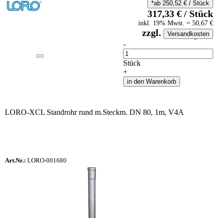
*ab
250,52
€
/
Stück
317,33
€
/
Stück
inkl.
19
% Mwst.
=
50,67
€
zzgl.
Versandkosten
auf Anfrageliste
-
Anzahl
Stück
+
in den Warenkorb
LORO-XCL Standrohr rund m.Steckm. DN 80, 1m, V4A
Art.Nr.:
LORO-001680