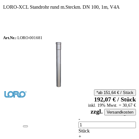
LORO-XCL Standrohr rund m.Steckm. DN 100, 1m, V4A
Art.Nr.:
LORO-001681
*ab
151,64
€
/
Stück
192,07
€
/
Stück
inkl.
19
% Mwst.
=
30,67
€
zzgl.
Versandkosten
auf Anfrageliste
-
Anzahl
Stück
+