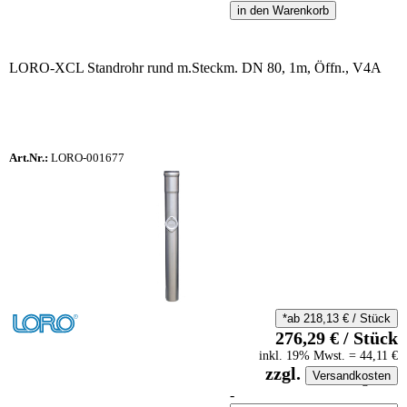
in den Warenkorb
LORO-XCL Standrohr rund m.Steckm. DN 80, 1m, Öffn., V4A
Art.Nr.:
LORO-001677
*ab
218,13
€
/
Stück
276,29
€
/
Stück
inkl.
19
% Mwst.
=
44,11
€
zzgl.
Versandkosten
auf Anfrageliste
-