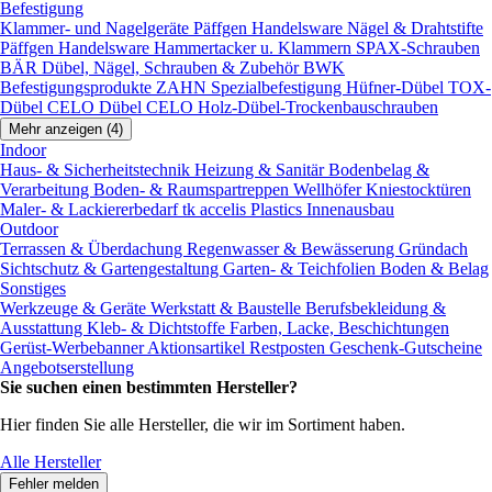
Befestigung
Klammer- und Nagelgeräte
Päffgen Handelsware Nägel & Drahtstifte
Päffgen Handelsware Hammertacker u. Klammern
SPAX-Schrauben
BÄR Dübel, Nägel, Schrauben & Zubehör
BWK
Befestigungsprodukte
ZAHN Spezialbefestigung
Hüfner-Dübel
TOX-
Dübel
CELO Dübel
CELO Holz-Dübel-Trockenbauschrauben
Mehr anzeigen (4)
Indoor
Haus- & Sicherheitstechnik
Heizung & Sanitär
Bodenbelag &
Verarbeitung
Boden- & Raumspartreppen
Wellhöfer Kniestocktüren
Maler- & Lackiererbedarf
tk accelis Plastics Innenausbau
Outdoor
Terrassen & Überdachung
Regenwasser & Bewässerung
Gründach
Sichtschutz & Gartengestaltung
Garten- & Teichfolien
Boden & Belag
Sonstiges
Werkzeuge & Geräte
Werkstatt & Baustelle
Berufsbekleidung &
Ausstattung
Kleb- & Dichtstoffe
Farben, Lacke, Beschichtungen
Gerüst-Werbebanner
Aktionsartikel
Restposten
Geschenk-Gutscheine
Angebotserstellung
Sie suchen einen bestimmten Hersteller?
Hier finden Sie alle Hersteller, die wir im Sortiment haben.
Alle Hersteller
Fehler melden