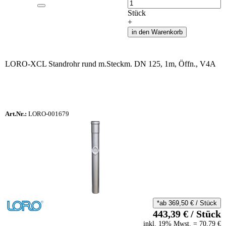
Anzahl
Stück
+
in den Warenkorb
LORO-XCL Standrohr rund m.Steckm. DN 125, 1m, Öffn., V4A
Art.Nr.:
LORO-001679
*ab
369,50
€
/
Stück
443,39
€
/
Stück
inkl.
19
% Mwst.
=
70,79
€