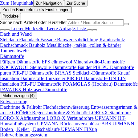
Zum Hauptinhalt
Zur Navigation
Zur Suche
Zu den Barrierefreiheits-Einstellungen
Produkte
Suche nach Artikel oder Hersteller
Leerer Merkzettel
Leere Anfrage-Liste
Dach und Wand
Steildach
Flachdach
Fassade
Bauwerksabdichtung
Kaminschutz
Dachschmuck
Bauholz
Metallbleche, -tafeln, -rollen &-bänder
Taubenabwehr
Dämmstoffe
Päffgen Dämmstoffe EPS
climowool Mineralwolle-Dämmstoffe
ROCKWOOL Steinwolle-Dämmstoffe
Bauder PIR-PU Dämmstoffe
puren PIR-PU Dämmstoffe
BRAAS Steildach-Dämmstoffe
Knauf
Insulation Dämmstoffe
Linzmeier PIR-PU Dämmstoffe
UNILIN
Insulation PIR-PU Dämmstoffe
FOAMGLAS (Hochbau) Dämmstoffe
PAVATEX Holzfaser-Dämmstoffe
Mehr anzeigen (4)
Entwässerung
Dachrinne & Fallrohr
Flachdachentwässerung
Entwässerungsrinnen &
-roste
GRÖMO Regenstandrohre & Zubehör
LORO-X Standrohre
LORO-X Abflussrohre
LORO-X Verbundrohre
UPMANN HT-
Hausabflußsystem
UPMANN Rückstauverschlüsse ABS
UPMANN
Boden-, Keller-, Duschabläufe
UPMANN FIXup
Rohrverbindungssystem