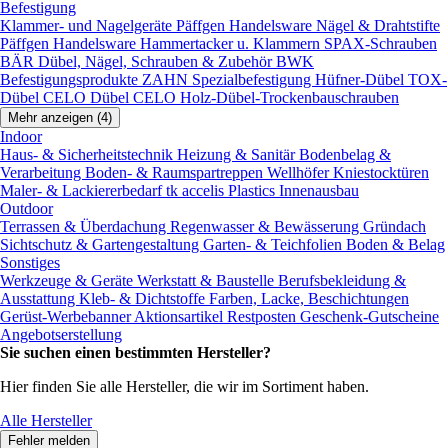
Befestigung
Klammer- und Nagelgeräte
Päffgen Handelsware Nägel & Drahtstifte
Päffgen Handelsware Hammertacker u. Klammern
SPAX-Schrauben
BÄR Dübel, Nägel, Schrauben & Zubehör
BWK
Befestigungsprodukte
ZAHN Spezialbefestigung
Hüfner-Dübel
TOX-
Dübel
CELO Dübel
CELO Holz-Dübel-Trockenbauschrauben
Mehr anzeigen (4)
Indoor
Haus- & Sicherheitstechnik
Heizung & Sanitär
Bodenbelag &
Verarbeitung
Boden- & Raumspartreppen
Wellhöfer Kniestocktüren
Maler- & Lackiererbedarf
tk accelis Plastics Innenausbau
Outdoor
Terrassen & Überdachung
Regenwasser & Bewässerung
Gründach
Sichtschutz & Gartengestaltung
Garten- & Teichfolien
Boden & Belag
Sonstiges
Werkzeuge & Geräte
Werkstatt & Baustelle
Berufsbekleidung &
Ausstattung
Kleb- & Dichtstoffe
Farben, Lacke, Beschichtungen
Gerüst-Werbebanner
Aktionsartikel
Restposten
Geschenk-Gutscheine
Angebotserstellung
Sie suchen einen bestimmten Hersteller?
Hier finden Sie alle Hersteller, die wir im Sortiment haben.
Alle Hersteller
Fehler melden