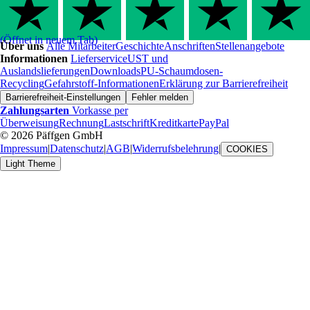
(Öffnet in neuem Tab)
Über uns
Alle Mitarbeiter
Geschichte
Anschriften
Stellenangebote
Informationen
Lieferservice
UST und
Auslandslieferungen
Downloads
PU-Schaumdosen-
Recycling
Gefahrstoff-Informationen
Erklärung zur Barrierefreiheit
Barrierefreiheit-Einstellungen
Fehler melden
Zahlungsarten
Vorkasse per
Überweisung
Rechnung
Lastschrift
Kreditkarte
PayPal
© 2026 Päffgen GmbH
Impressum
|
Datenschutz
|
AGB
|
Widerrufsbelehrung
|
COOKIES
Light Theme