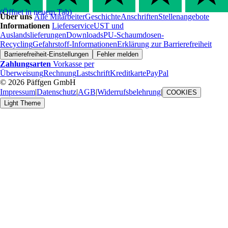
(Öffnet in neuem Tab)
Über uns
Alle Mitarbeiter
Geschichte
Anschriften
Stellenangebote
Informationen
Lieferservice
UST und
Auslandslieferungen
Downloads
PU-Schaumdosen-
Recycling
Gefahrstoff-Informationen
Erklärung zur Barrierefreiheit
Barrierefreiheit-Einstellungen
Fehler melden
Zahlungsarten
Vorkasse per
Überweisung
Rechnung
Lastschrift
Kreditkarte
PayPal
© 2026 Päffgen GmbH
Impressum
|
Datenschutz
|
AGB
|
Widerrufsbelehrung
|
COOKIES
Light Theme