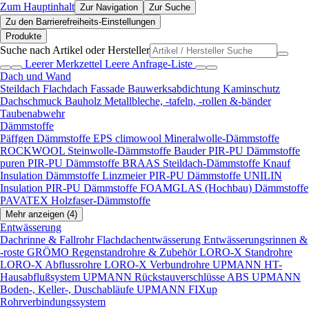
Zum Hauptinhalt
Zur Navigation
Zur Suche
Zu den Barrierefreiheits-Einstellungen
Produkte
Suche nach Artikel oder Hersteller
Leerer Merkzettel
Leere Anfrage-Liste
Dach und Wand
Steildach
Flachdach
Fassade
Bauwerksabdichtung
Kaminschutz
Dachschmuck
Bauholz
Metallbleche, -tafeln, -rollen &-bänder
Taubenabwehr
Dämmstoffe
Päffgen Dämmstoffe EPS
climowool Mineralwolle-Dämmstoffe
ROCKWOOL Steinwolle-Dämmstoffe
Bauder PIR-PU Dämmstoffe
puren PIR-PU Dämmstoffe
BRAAS Steildach-Dämmstoffe
Knauf
Insulation Dämmstoffe
Linzmeier PIR-PU Dämmstoffe
UNILIN
Insulation PIR-PU Dämmstoffe
FOAMGLAS (Hochbau) Dämmstoffe
PAVATEX Holzfaser-Dämmstoffe
Mehr anzeigen (4)
Entwässerung
Dachrinne & Fallrohr
Flachdachentwässerung
Entwässerungsrinnen &
-roste
GRÖMO Regenstandrohre & Zubehör
LORO-X Standrohre
LORO-X Abflussrohre
LORO-X Verbundrohre
UPMANN HT-
Hausabflußsystem
UPMANN Rückstauverschlüsse ABS
UPMANN
Boden-, Keller-, Duschabläufe
UPMANN FIXup
Rohrverbindungssystem