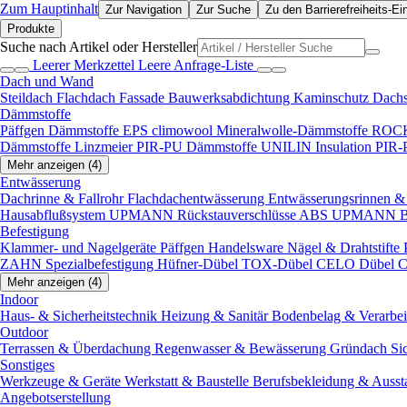
Zum Hauptinhalt
Zur Navigation
Zur Suche
Zu den Barrierefreiheits-Ei
Produkte
Suche nach Artikel oder Hersteller
Leerer Merkzettel
Leere Anfrage-Liste
Dach und Wand
Steildach
Flachdach
Fassade
Bauwerksabdichtung
Kaminschutz
Dach
Dämmstoffe
Päffgen Dämmstoffe EPS
climowool Mineralwolle-Dämmstoffe
ROCK
Dämmstoffe
Linzmeier PIR-PU Dämmstoffe
UNILIN Insulation PIR
Mehr anzeigen (4)
Entwässerung
Dachrinne & Fallrohr
Flachdachentwässerung
Entwässerungsrinnen & 
Hausabflußsystem
UPMANN Rückstauverschlüsse ABS
UPMANN Bod
Befestigung
Klammer- und Nagelgeräte
Päffgen Handelsware Nägel & Drahtstifte
ZAHN Spezialbefestigung
Hüfner-Dübel
TOX-Dübel
CELO Dübel
C
Mehr anzeigen (4)
Indoor
Haus- & Sicherheitstechnik
Heizung & Sanitär
Bodenbelag & Verarbe
Outdoor
Terrassen & Überdachung
Regenwasser & Bewässerung
Gründach
Si
Sonstiges
Werkzeuge & Geräte
Werkstatt & Baustelle
Berufsbekleidung & Ausst
Angebotserstellung