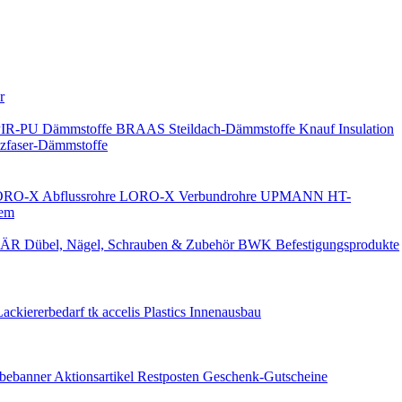
Keine Benachrichtigungen
r
PIR-PU Dämmstoffe
BRAAS Steildach-Dämmstoffe
Knauf Insulation
faser-Dämmstoffe
RO-X Abflussrohre
LORO-X Verbundrohre
UPMANN HT-
em
ÄR Dübel, Nägel, Schrauben & Zubehör
BWK Befestigungsprodukte
Lackiererbedarf
tk accelis Plastics Innenausbau
rbebanner
Aktionsartikel
Restposten
Geschenk-Gutscheine