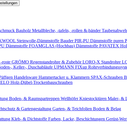
nstellungen
schmuck
Bauholz
Metallbleche, -tafeln, -rollen &-bänder
Taubenabweh
WOOL Steinwolle-Dämmstoffe
Bauder PIR-PU Dämmstoffe
puren 
-PU Dämmstoffe
FOAMGLAS (Hochbau) Dämmstoffe
PAVATEX Holz
-roste
GRÖMO Regenstandrohre & Zubehör
LORO-X Standrohre
LO
en-, Keller-, Duschabläufe
UPMANN FIXup Rohrverbindungssyst
Päffgen Handelsware Hammertacker u. Klammern
SPAX-Schrauben
B
ELO Holz-Dübel-Trockenbauschrauben
itung
Boden- & Raumspartreppen
Wellhöfer Kniestocktüren
Maler- & 
chtschutz & Gartengestaltung
Garten- & Teichfolien
Boden & Belag
attung
Kleb- & Dichtstoffe
Farben, Lacke, Beschichtungen
Gerüst-We