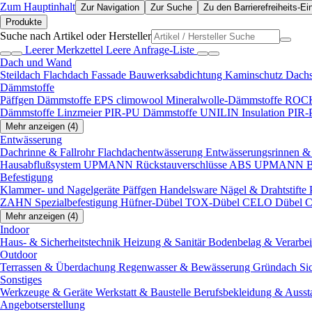
Zum Hauptinhalt
Zur Navigation
Zur Suche
Zu den Barrierefreiheits-Ei
Produkte
Suche nach Artikel oder Hersteller
Leerer Merkzettel
Leere Anfrage-Liste
Dach und Wand
Steildach
Flachdach
Fassade
Bauwerksabdichtung
Kaminschutz
Dach
Dämmstoffe
Päffgen Dämmstoffe EPS
climowool Mineralwolle-Dämmstoffe
ROCK
Dämmstoffe
Linzmeier PIR-PU Dämmstoffe
UNILIN Insulation PIR
Mehr anzeigen (4)
Entwässerung
Dachrinne & Fallrohr
Flachdachentwässerung
Entwässerungsrinnen & 
Hausabflußsystem
UPMANN Rückstauverschlüsse ABS
UPMANN Bod
Befestigung
Klammer- und Nagelgeräte
Päffgen Handelsware Nägel & Drahtstifte
ZAHN Spezialbefestigung
Hüfner-Dübel
TOX-Dübel
CELO Dübel
C
Mehr anzeigen (4)
Indoor
Haus- & Sicherheitstechnik
Heizung & Sanitär
Bodenbelag & Verarbe
Outdoor
Terrassen & Überdachung
Regenwasser & Bewässerung
Gründach
Si
Sonstiges
Werkzeuge & Geräte
Werkstatt & Baustelle
Berufsbekleidung & Ausst
Angebotserstellung