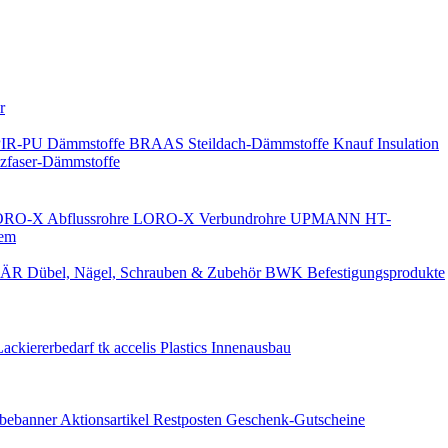
Keine Benachrichtigungen
r
PIR-PU Dämmstoffe
BRAAS Steildach-Dämmstoffe
Knauf Insulation
faser-Dämmstoffe
RO-X Abflussrohre
LORO-X Verbundrohre
UPMANN HT-
em
ÄR Dübel, Nägel, Schrauben & Zubehör
BWK Befestigungsprodukte
Lackiererbedarf
tk accelis Plastics Innenausbau
rbebanner
Aktionsartikel
Restposten
Geschenk-Gutscheine