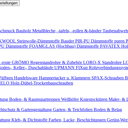
nstellungen
schmuck
Bauholz
Metallbleche, -tafeln, -rollen &-bänder
Taubenabweh
WOOL Steinwolle-Dämmstoffe
Bauder PIR-PU Dämmstoffe
puren 
-PU Dämmstoffe
FOAMGLAS (Hochbau) Dämmstoffe
PAVATEX Holz
-roste
GRÖMO Regenstandrohre & Zubehör
LORO-X Standrohre
LO
en-, Keller-, Duschabläufe
UPMANN FIXup Rohrverbindungssyst
Päffgen Handelsware Hammertacker u. Klammern
SPAX-Schrauben
B
ELO Holz-Dübel-Trockenbauschrauben
itung
Boden- & Raumspartreppen
Wellhöfer Kniestocktüren
Maler- & 
chtschutz & Gartengestaltung
Garten- & Teichfolien
Boden & Belag
attung
Kleb- & Dichtstoffe
Farben, Lacke, Beschichtungen
Gerüst-We