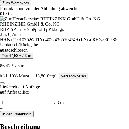
Zum Warenkorb
Produkt kann von der Abbildung abweichen.
01
/
02
RHEINZINK GmbH & Co. KG
RHZ SP-Line Stoßprofil pP blaugr.
3m, 0,7mm
HAN:
11010752
GTIN:
4022436550474
Art.Nr.:
RHZ-001286
Umtausch/Rückgabe
ausgeschlossen
*ab
47,53
€
/
3
m
86,42
€
/
3
m
inkl.
19
% Mwst.
=
13,80
€
zzgl.
Versandkosten
Lieferzeit auf Anfrage
auf Anfrageliste
-
Anzahl
x
3
m
+
in den Warenkorb
Beschreibung