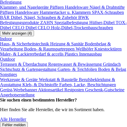
Befestigung
Klammer- und Nagelgeräte
Päffgen Handelsware Nägel & Drahtstifte
Päffgen Handelsware Hammertacker u. Klammern
SPAX-Schrauben
BÄR Dübel, Nägel, Schrauben & Zubehör
BWK
Befestigungsprodukte
ZAHN Spezialbefestigung
Hüfner-Dübel
TOX-
Dübel
CELO Dübel
CELO Holz-Dübel-Trockenbauschrauben
Mehr anzeigen (4)
Indoor
Haus- & Sicherheitstechnik
Heizung & Sanitär
Bodenbelag &
Verarbeitung
Boden- & Raumspartreppen
Wellhöfer Kniestocktüren
Maler- & Lackiererbedarf
tk accelis Plastics Innenausbau
Outdoor
Terrassen & Überdachung
Regenwasser & Bewässerung
Gründach
Sichtschutz & Gartengestaltung
Garten- & Teichfolien
Boden & Belag
Sonstiges
Werkzeuge & Geräte
Werkstatt & Baustelle
Berufsbekleidung &
Ausstattung
Kleb- & Dichtstoffe
Farben, Lacke, Beschichtungen
Gerüst-Werbebanner
Aktionsartikel
Restposten
Geschenk-Gutscheine
Angebotserstellung
Sie suchen einen bestimmten Hersteller?
Hier finden Sie alle Hersteller, die wir im Sortiment haben.
Alle Hersteller
Fehler melden