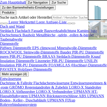
Zum Hauptinhalt
Zur Navigation
Zur Suche
Zu den Barrierefreiheits-Einstellungen
Produkte
Suche nach Artikel oder Hersteller
Leerer Merkzettel
Leere Anfrage-Liste
Dach und Wand
Steildach
Flachdach
Fassade
Bauwerksabdichtung
Kaminschutz
Dachschmuck
Bauholz
Metallbleche, -tafeln, -rollen &-bänder
Taubenabwehr
Dämmstoffe
Päffgen Dämmstoffe EPS
climowool Mineralwolle-Dämmstoffe
ROCKWOOL Steinwolle-Dämmstoffe
Bauder PIR-PU Dämmstoffe
puren PIR-PU Dämmstoffe
BRAAS Steildach-Dämmstoffe
Knauf
Insulation Dämmstoffe
Linzmeier PIR-PU Dämmstoffe
UNILIN
Insulation PIR-PU Dämmstoffe
FOAMGLAS (Hochbau) Dämmstoffe
PAVATEX Holzfaser-Dämmstoffe
Mehr anzeigen (4)
Entwässerung
Dachrinne & Fallrohr
Flachdachentwässerung
Entwässerungsrinnen &
-roste
GRÖMO Regenstandrohre & Zubehör
LORO-X Standrohre
LORO-X Abflussrohre
LORO-X Verbundrohre
UPMANN HT-
Hausabflußsystem
UPMANN Rückstauverschlüsse ABS
UPMANN
Boden-, Keller-, Duschabläufe
UPMANN FIXup
Rohrverbindungssystem