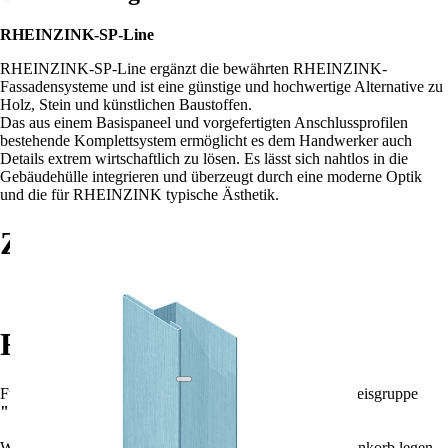
RHEINZINK-SP-Line
RHEINZINK-SP-Line ergänzt die bewährten RHEINZINK-
Fassadensysteme und ist eine günstige und hochwertige Alternative zu
Holz, Stein und künstlichen Baustoffen.
Das aus einem Basispaneel und vorgefertigten Anschlussprofilen
bestehende Komplettsystem ermöglicht es dem Handwerker auch
Details extrem wirtschaftlich zu lösen. Es lässt sich nahtlos in die
Gebäudehülle integrieren und überzeugt durch eine moderne Optik
und die für RHEINZINK typische Ästhetik.
Zubehör
Rheinzink Sweeper (Zinkreiniger)
Rabatte
Für die Summe aller Artikel
?
Summe aller Artikel
in Preisgruppe
""
!
Wenn Sie weitere Artikel dieser Preisgruppe in den Warenkorb legen,