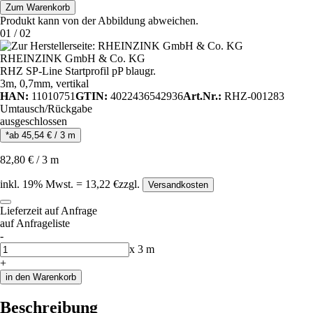
Zum Warenkorb
Produkt kann von der Abbildung abweichen.
01
/
02
RHEINZINK GmbH & Co. KG
RHZ SP-Line Startprofil pP blaugr.
3m, 0,7mm, vertikal
HAN:
11010751
GTIN:
4022436542936
Art.Nr.:
RHZ-001283
Umtausch/Rückgabe
ausgeschlossen
*ab
45,54
€
/
3
m
82,80
€
/
3
m
inkl.
19
% Mwst.
=
13,22
€
zzgl.
Versandkosten
Lieferzeit auf Anfrage
auf Anfrageliste
-
Anzahl
x
3
m
+
in den Warenkorb
Beschreibung