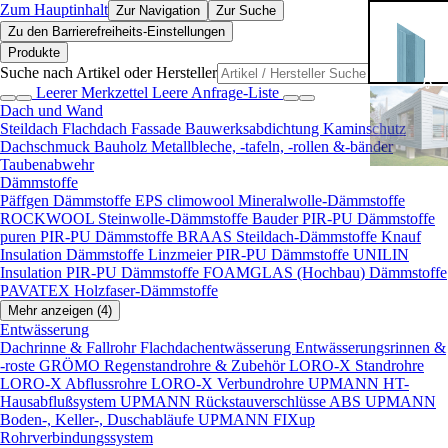
Zum Hauptinhalt
Zur Navigation
Zur Suche
Zu den Barrierefreiheits-Einstellungen
Produkte
Suche nach Artikel oder Hersteller
Leerer Merkzettel
Leere Anfrage-Liste
Dach und Wand
Steildach
Flachdach
Fassade
Bauwerksabdichtung
Kaminschutz
Dachschmuck
Bauholz
Metallbleche, -tafeln, -rollen &-bänder
Taubenabwehr
Dämmstoffe
Päffgen Dämmstoffe EPS
climowool Mineralwolle-Dämmstoffe
ROCKWOOL Steinwolle-Dämmstoffe
Bauder PIR-PU Dämmstoffe
puren PIR-PU Dämmstoffe
BRAAS Steildach-Dämmstoffe
Knauf
Insulation Dämmstoffe
Linzmeier PIR-PU Dämmstoffe
UNILIN
Insulation PIR-PU Dämmstoffe
FOAMGLAS (Hochbau) Dämmstoffe
PAVATEX Holzfaser-Dämmstoffe
Mehr anzeigen (4)
Entwässerung
Dachrinne & Fallrohr
Flachdachentwässerung
Entwässerungsrinnen &
-roste
GRÖMO Regenstandrohre & Zubehör
LORO-X Standrohre
LORO-X Abflussrohre
LORO-X Verbundrohre
UPMANN HT-
Hausabflußsystem
UPMANN Rückstauverschlüsse ABS
UPMANN
Boden-, Keller-, Duschabläufe
UPMANN FIXup
Rohrverbindungssystem