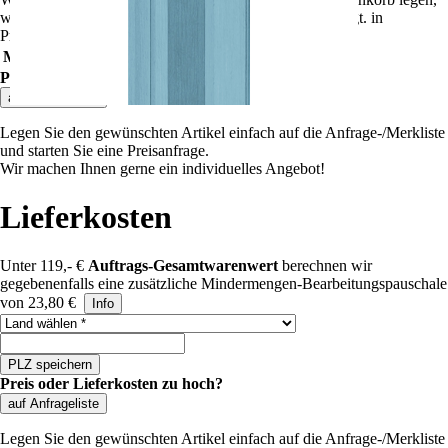
wird der Rabatt automatisch angepasst und dort angezeigt.
in
Preisgruppe
""
gelten folgende Rabatte:
Mindestbestellwert
Rabatt
Preis
Preis oder Lieferkosten zu hoch?
auf Anfrageliste
Legen Sie den gewünschten Artikel einfach auf die Anfrage-/Merkliste
und starten Sie eine Preisanfrage.
Wir machen Ihnen gerne ein individuelles Angebot!
Lieferkosten
Unter 119,- €
Auftrags-Gesamtwarenwert
berechnen wir
gegebenenfalls eine zusätzliche Mindermengen-Bearbeitungspauschale
von 23,80 €
Info
Land auswählen
PLZ speichern
Preis oder Lieferkosten zu hoch?
auf Anfrageliste
Legen Sie den gewünschten Artikel einfach auf die Anfrage-/Merkliste