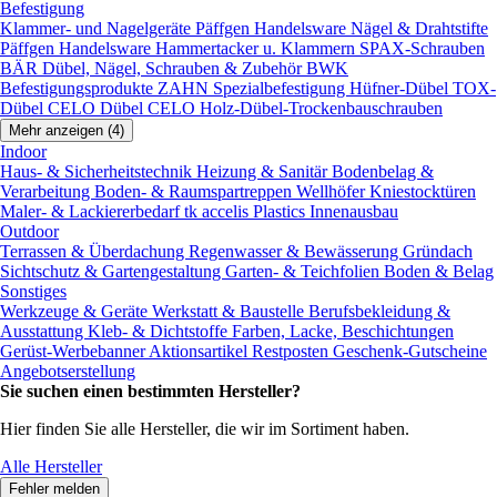
Befestigung
Klammer- und Nagelgeräte
Päffgen Handelsware Nägel & Drahtstifte
Päffgen Handelsware Hammertacker u. Klammern
SPAX-Schrauben
BÄR Dübel, Nägel, Schrauben & Zubehör
BWK
Befestigungsprodukte
ZAHN Spezialbefestigung
Hüfner-Dübel
TOX-
Dübel
CELO Dübel
CELO Holz-Dübel-Trockenbauschrauben
Mehr anzeigen (4)
Indoor
Haus- & Sicherheitstechnik
Heizung & Sanitär
Bodenbelag &
Verarbeitung
Boden- & Raumspartreppen
Wellhöfer Kniestocktüren
Maler- & Lackiererbedarf
tk accelis Plastics Innenausbau
Outdoor
Terrassen & Überdachung
Regenwasser & Bewässerung
Gründach
Sichtschutz & Gartengestaltung
Garten- & Teichfolien
Boden & Belag
Sonstiges
Werkzeuge & Geräte
Werkstatt & Baustelle
Berufsbekleidung &
Ausstattung
Kleb- & Dichtstoffe
Farben, Lacke, Beschichtungen
Gerüst-Werbebanner
Aktionsartikel
Restposten
Geschenk-Gutscheine
Angebotserstellung
Sie suchen einen bestimmten Hersteller?
Hier finden Sie alle Hersteller, die wir im Sortiment haben.
Alle Hersteller
Fehler melden