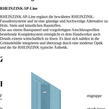
RHEINZINK-SP-Line
RHEINZINK-SP-Line ergänzt die bewährten RHEINZINK-
Fassadensysteme und ist eine günstige und hochwertige Alternative zu
Holz, Stein und künstlichen Baustoffen.
Das aus einem Basispaneel und vorgefertigten Anschlussprofilen
bestehende Komplettsystem ermöglicht es dem Handwerker auch
Details extrem wirtschaftlich zu lösen. Es lässt sich nahtlos in die
Gebäudehülle integrieren und überzeugt durch eine moderne Optik
und die für RHEINZINK typische Ästhetik.
Zubehör
Rheinzink Sweeper (Zinkreiniger)
Rabatte
Für die Summe aller Artikel
?
Summe aller Artikel
in Preisgruppe
""
!
Wenn Sie weitere Artikel dieser Preisgruppe in den Warenkorb legen,