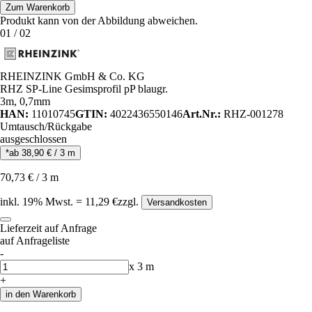
Zum Warenkorb
Produkt kann von der Abbildung abweichen.
01
/
02
RHEINZINK GmbH & Co. KG
RHZ SP-Line Gesimsprofil pP blaugr.
3m, 0,7mm
HAN:
11010745
GTIN:
4022436550146
Art.Nr.:
RHZ-001278
Umtausch/Rückgabe
ausgeschlossen
*ab
38,90
€
/
3
m
70,73
€
/
3
m
inkl.
19
% Mwst.
=
11,29
€
zzgl.
Versandkosten
Lieferzeit auf Anfrage
auf Anfrageliste
-
Anzahl
x
3
m
+
in den Warenkorb