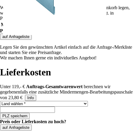
Wenn Sie weitere Artikel dieser Preisgruppe in den Warenkorb legen,
wird der Rabatt automatisch angepasst und dort angezeigt.
in
Preisgruppe
""
gelten folgende Rabatte:
Mindestbestellwert
Rabatt
Preis
Preis oder Lieferkosten zu hoch?
auf Anfrageliste
Legen Sie den gewünschten Artikel einfach auf die Anfrage-/Merkliste
und starten Sie eine Preisanfrage.
Wir machen Ihnen gerne ein individuelles Angebot!
Lieferkosten
Unter 119,- €
Auftrags-Gesamtwarenwert
berechnen wir
gegebenenfalls eine zusätzliche Mindermengen-Bearbeitungspauschale
von 23,80 €
Info
Land auswählen
PLZ speichern
Preis oder Lieferkosten zu hoch?
auf Anfrageliste