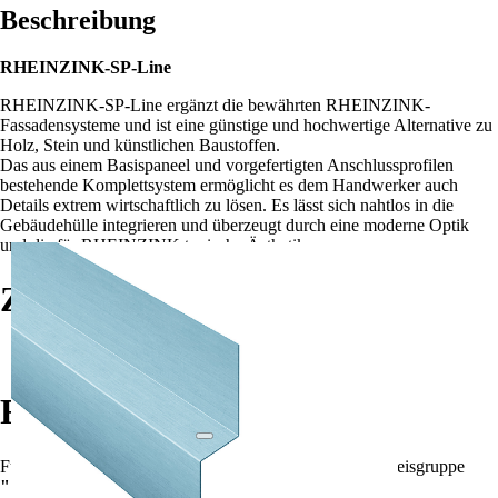
Beschreibung
RHEINZINK-SP-Line
RHEINZINK-SP-Line ergänzt die bewährten RHEINZINK-
Fassadensysteme und ist eine günstige und hochwertige Alternative zu
Holz, Stein und künstlichen Baustoffen.
Das aus einem Basispaneel und vorgefertigten Anschlussprofilen
bestehende Komplettsystem ermöglicht es dem Handwerker auch
Details extrem wirtschaftlich zu lösen. Es lässt sich nahtlos in die
Gebäudehülle integrieren und überzeugt durch eine moderne Optik
und die für RHEINZINK typische Ästhetik.
Zubehör
Rheinzink Sweeper (Zinkreiniger)
Rabatte
Für die Summe aller Artikel
?
Summe aller Artikel
in Preisgruppe
""
!