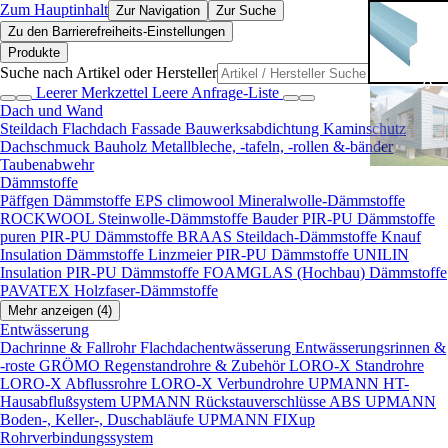
Zum Hauptinhalt
Zur Navigation
Zur Suche
Zu den Barrierefreiheits-Einstellungen
Produkte
Suche nach Artikel oder Hersteller
Leerer Merkzettel
Leere Anfrage-Liste
Dach und Wand
Steildach
Flachdach
Fassade
Bauwerksabdichtung
Kaminschutz
Dachschmuck
Bauholz
Metallbleche, -tafeln, -rollen &-bänder
Taubenabwehr
Dämmstoffe
Päffgen Dämmstoffe EPS
climowool Mineralwolle-Dämmstoffe
ROCKWOOL Steinwolle-Dämmstoffe
Bauder PIR-PU Dämmstoffe
puren PIR-PU Dämmstoffe
BRAAS Steildach-Dämmstoffe
Knauf
Insulation Dämmstoffe
Linzmeier PIR-PU Dämmstoffe
UNILIN
Insulation PIR-PU Dämmstoffe
FOAMGLAS (Hochbau) Dämmstoffe
PAVATEX Holzfaser-Dämmstoffe
Mehr anzeigen (4)
Entwässerung
Dachrinne & Fallrohr
Flachdachentwässerung
Entwässerungsrinnen &
-roste
GRÖMO Regenstandrohre & Zubehör
LORO-X Standrohre
LORO-X Abflussrohre
LORO-X Verbundrohre
UPMANN HT-
Hausabflußsystem
UPMANN Rückstauverschlüsse ABS
UPMANN
Boden-, Keller-, Duschabläufe
UPMANN FIXup
Rohrverbindungssystem