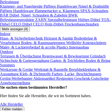
Befestigung
Klammer- und Nagelgeräte
Päffgen Handelsware Nägel & Drahtstifte
Päffgen Handelsware Hammertacker u. Klammern
SPAX-Schrauben
BÄR Dübel, Nägel, Schrauben & Zubehör
BWK
Befestigungsprodukte
ZAHN Spezialbefestigung
Hüfner-Dübel
TOX-
Dübel
CELO Dübel
CELO Holz-Dübel-Trockenbauschrauben
Mehr anzeigen (4)
Indoor
Haus- & Sicherheitstechnik
Heizung & Sanitär
Bodenbelag &
Verarbeitung
Boden- & Raumspartreppen
Wellhöfer Kniestocktüren
Maler- & Lackiererbedarf
tk accelis Plastics Innenausbau
Outdoor
Terrassen & Überdachung
Regenwasser & Bewässerung
Gründach
Sichtschutz & Gartengestaltung
Garten- & Teichfolien
Boden & Belag
Sonstiges
Werkzeuge & Geräte
Werkstatt & Baustelle
Berufsbekleidung &
Ausstattung
Kleb- & Dichtstoffe
Farben, Lacke, Beschichtungen
Gerüst-Werbebanner
Aktionsartikel
Restposten
Geschenk-Gutscheine
Angebotserstellung
Sie suchen einen bestimmten Hersteller?
Hier finden Sie alle Hersteller, die wir im Sortiment haben.
Alle Hersteller
Fehler melden