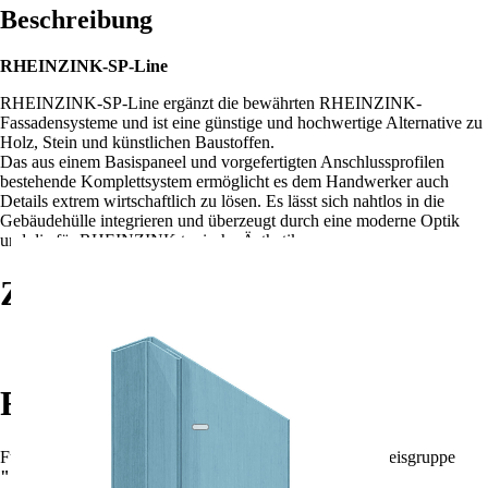
Beschreibung
RHEINZINK-SP-Line
RHEINZINK-SP-Line ergänzt die bewährten RHEINZINK-
Fassadensysteme und ist eine günstige und hochwertige Alternative zu
Holz, Stein und künstlichen Baustoffen.
Das aus einem Basispaneel und vorgefertigten Anschlussprofilen
bestehende Komplettsystem ermöglicht es dem Handwerker auch
Details extrem wirtschaftlich zu lösen. Es lässt sich nahtlos in die
Gebäudehülle integrieren und überzeugt durch eine moderne Optik
und die für RHEINZINK typische Ästhetik.
Zubehör
Rheinzink Sweeper (Zinkreiniger)
Rabatte
Für die Summe aller Artikel
?
Summe aller Artikel
in Preisgruppe
""
!