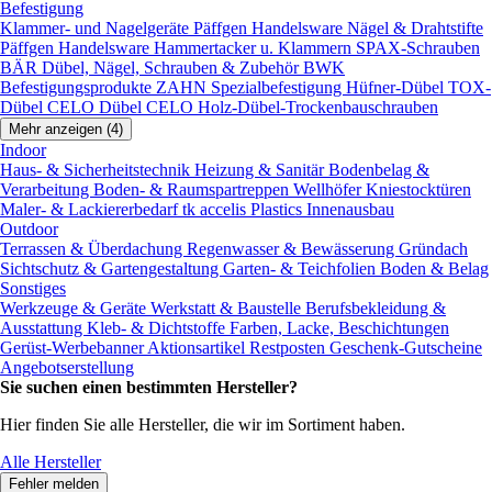
Befestigung
Klammer- und Nagelgeräte
Päffgen Handelsware Nägel & Drahtstifte
Päffgen Handelsware Hammertacker u. Klammern
SPAX-Schrauben
BÄR Dübel, Nägel, Schrauben & Zubehör
BWK
Befestigungsprodukte
ZAHN Spezialbefestigung
Hüfner-Dübel
TOX-
Dübel
CELO Dübel
CELO Holz-Dübel-Trockenbauschrauben
Mehr anzeigen (4)
Indoor
Haus- & Sicherheitstechnik
Heizung & Sanitär
Bodenbelag &
Verarbeitung
Boden- & Raumspartreppen
Wellhöfer Kniestocktüren
Maler- & Lackiererbedarf
tk accelis Plastics Innenausbau
Outdoor
Terrassen & Überdachung
Regenwasser & Bewässerung
Gründach
Sichtschutz & Gartengestaltung
Garten- & Teichfolien
Boden & Belag
Sonstiges
Werkzeuge & Geräte
Werkstatt & Baustelle
Berufsbekleidung &
Ausstattung
Kleb- & Dichtstoffe
Farben, Lacke, Beschichtungen
Gerüst-Werbebanner
Aktionsartikel
Restposten
Geschenk-Gutscheine
Angebotserstellung
Sie suchen einen bestimmten Hersteller?
Hier finden Sie alle Hersteller, die wir im Sortiment haben.
Alle Hersteller
Fehler melden