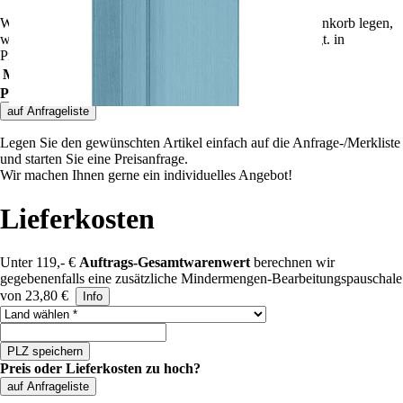
Wenn Sie weitere Artikel dieser Preisgruppe in den Warenkorb legen,
wird der Rabatt automatisch angepasst und dort angezeigt.
in
Preisgruppe
""
gelten folgende Rabatte:
Mindestbestellwert
Rabatt
Preis
Preis oder Lieferkosten zu hoch?
auf Anfrageliste
Legen Sie den gewünschten Artikel einfach auf die Anfrage-/Merkliste
und starten Sie eine Preisanfrage.
Wir machen Ihnen gerne ein individuelles Angebot!
Lieferkosten
Unter 119,- €
Auftrags-Gesamtwarenwert
berechnen wir
gegebenenfalls eine zusätzliche Mindermengen-Bearbeitungspauschale
von 23,80 €
Info
Land auswählen
PLZ speichern
Preis oder Lieferkosten zu hoch?
auf Anfrageliste