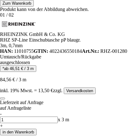
Zum Warenkorb
Produkt kann von der Abbildung abweichen.
01
/
02
RHEINZINK GmbH & Co. KG
RHZ SP-Line Einschubtasche pP blaugr.
3m, 0,7mm
HAN:
11010755
GTIN:
4022436550184
Art.Nr.:
RHZ-001280
Umtausch/Rückgabe
ausgeschlossen
*ab
46,51
€
/
3
m
84,56
€
/
3
m
inkl.
19
% Mwst.
=
13,50
€
zzgl.
Versandkosten
Lieferzeit auf Anfrage
auf Anfrageliste
-
Anzahl
x
3
m
+
in den Warenkorb