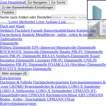
Zum Hauptinhalt
Zur Navigation
Zur Suche
Zu den Barrierefreiheits-Einstellungen
Produkte
Suche nach Artikel oder Hersteller
Leerer Merkzettel
Leere Anfrage-Liste
Dach und Wand
Steildach
Flachdach
Fassade
Bauwerksabdichtung
Kaminschutz
Dachschmuck
Bauholz
Metallbleche, -tafeln, -rollen &-bänder
Taubenabwehr
Dämmstoffe
Päffgen Dämmstoffe EPS
climowool Mineralwolle-Dämmstoffe
ROCKWOOL Steinwolle-Dämmstoffe
Bauder PIR-PU Dämmstoffe
puren PIR-PU Dämmstoffe
BRAAS Steildach-Dämmstoffe
Knauf
Insulation Dämmstoffe
Linzmeier PIR-PU Dämmstoffe
UNILIN
Insulation PIR-PU Dämmstoffe
FOAMGLAS (Hochbau) Dämmstoffe
PAVATEX Holzfaser-Dämmstoffe
Mehr anzeigen (4)
Entwässerung
Dachrinne & Fallrohr
Flachdachentwässerung
Entwässerungsrinnen &
-roste
GRÖMO Regenstandrohre & Zubehör
LORO-X Standrohre
LORO-X Abflussrohre
LORO-X Verbundrohre
UPMANN HT-
Hausabflußsystem
UPMANN Rückstauverschlüsse ABS
UPMANN
Boden-, Keller-, Duschabläufe
UPMANN FIXup
Rohrverbindungssystem