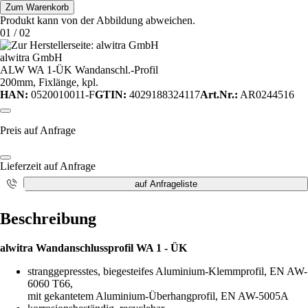
Zum Warenkorb
Produkt kann von der Abbildung abweichen.
01
/
02
alwitra GmbH
ALW WA 1-ÜK Wandanschl.-Profil
200mm, Fixlänge, kpl.
HAN:
0520010011-F
GTIN:
4029188324117
Art.Nr.:
AR0244516
Preis auf Anfrage
Lieferzeit auf Anfrage
auf Anfrageliste
i
Beschreibung
alwitra Wandanschlussprofil WA 1 - ÜK
stranggepresstes, biegesteifes Aluminium-Klemmprofil, EN AW-
6060 T66,
mit gekantetem Aluminium-Überhangprofil, EN AW-5005A