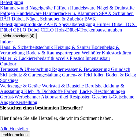
Befestigung
Klammer- und Nagelgeräte
Päffgen Handelsware Nägel & Drahtstifte
Päffgen Handelsware Hammertacker u. Klammern
SPAX-Schrauben
BÄR Dübel, Nägel, Schrauben & Zubehör
BWK
Befestigungsprodukte
ZAHN Spezialbefestigung
Hüfner-Dübel
TOX-
Dübel
CELO Dübel
CELO Holz-Dübel-Trockenbauschrauben
Mehr anzeigen (4)
Indoor
Haus- & Sicherheitstechnik
Heizung & Sanitär
Bodenbelag &
Verarbeitung
Boden- & Raumspartreppen
Wellhöfer Kniestocktüren
Maler- & Lackiererbedarf
tk accelis Plastics Innenausbau
Outdoor
Terrassen & Überdachung
Regenwasser & Bewässerung
Gründach
Sichtschutz & Gartengestaltung
Garten- & Teichfolien
Boden & Belag
Sonstiges
Werkzeuge & Geräte
Werkstatt & Baustelle
Berufsbekleidung &
Ausstattung
Kleb- & Dichtstoffe
Farben, Lacke, Beschichtungen
Gerüst-Werbebanner
Aktionsartikel
Restposten
Geschenk-Gutscheine
Angebotserstellung
Sie suchen einen bestimmten Hersteller?
Hier finden Sie alle Hersteller, die wir im Sortiment haben.
Alle Hersteller
Fehler melden