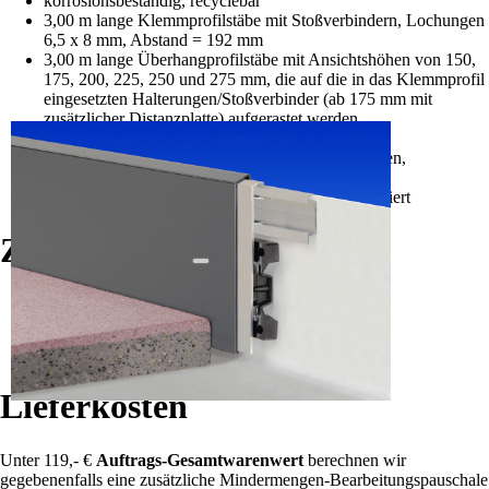
korrosionsbeständig, recyclebar
3,00 m lange Klemmprofilstäbe mit Stoßverbindern, Lochungen
6,5 x 8 mm, Abstand = 192 mm
3,00 m lange Überhangprofilstäbe mit Ansichtshöhen von 150,
175, 200, 225, 250 und 275 mm, die auf die in das Klemmprofil
eingesetzten Halterungen/Stoßverbinder (ab 175 mm mit
zusätzlicher Distanzplatte) aufgerastet werden
nicht sichtbare Verschraubung
einbaufertige, rechtwinklige Innen-und Außenecken,
Sonderecken und Endkappen
werden bei Bedarf kunststoffbeschichtet oder eloxiert
Zubehör
Außen- & Innenecke (Zulage auf Profilpreis)
Endkappe rechts/links
Oberflächenzulage
Lieferkosten
Unter 119,- €
Auftrags-Gesamtwarenwert
berechnen wir
gegebenenfalls eine zusätzliche Mindermengen-Bearbeitungspauschale