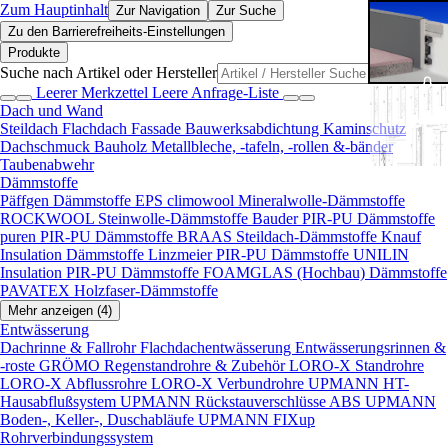
Zum Hauptinhalt
Zur Navigation
Zur Suche
Zu den Barrierefreiheits-Einstellungen
Produkte
Suche nach Artikel oder Hersteller
Leerer Merkzettel
Leere Anfrage-Liste
Dach und Wand
Steildach
Flachdach
Fassade
Bauwerksabdichtung
Kaminschutz
Dachschmuck
Bauholz
Metallbleche, -tafeln, -rollen &-bänder
Taubenabwehr
Dämmstoffe
Päffgen Dämmstoffe EPS
climowool Mineralwolle-Dämmstoffe
ROCKWOOL Steinwolle-Dämmstoffe
Bauder PIR-PU Dämmstoffe
puren PIR-PU Dämmstoffe
BRAAS Steildach-Dämmstoffe
Knauf
Insulation Dämmstoffe
Linzmeier PIR-PU Dämmstoffe
UNILIN
Insulation PIR-PU Dämmstoffe
FOAMGLAS (Hochbau) Dämmstoffe
PAVATEX Holzfaser-Dämmstoffe
Mehr anzeigen (4)
Entwässerung
Dachrinne & Fallrohr
Flachdachentwässerung
Entwässerungsrinnen &
-roste
GRÖMO Regenstandrohre & Zubehör
LORO-X Standrohre
LORO-X Abflussrohre
LORO-X Verbundrohre
UPMANN HT-
Hausabflußsystem
UPMANN Rückstauverschlüsse ABS
UPMANN
Boden-, Keller-, Duschabläufe
UPMANN FIXup
Rohrverbindungssystem