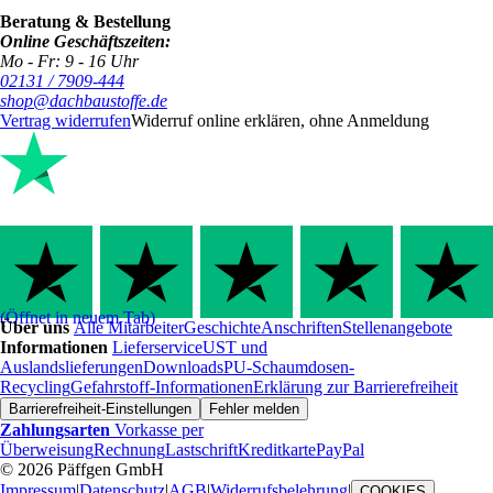
Beratung & Bestellung
Online Geschäftszeiten:
Mo - Fr: 9 - 16 Uhr
02131 / 7909-444
shop@dachbaustoffe.de
Vertrag widerrufen
Widerruf online erklären, ohne Anmeldung
(Öffnet in neuem Tab)
Über uns
Alle Mitarbeiter
Geschichte
Anschriften
Stellenangebote
Informationen
Lieferservice
UST und
Auslandslieferungen
Downloads
PU-Schaumdosen-
Recycling
Gefahrstoff-Informationen
Erklärung zur Barrierefreiheit
Barrierefreiheit-Einstellungen
Fehler melden
Zahlungsarten
Vorkasse per
Überweisung
Rechnung
Lastschrift
Kreditkarte
PayPal
© 2026 Päffgen GmbH
Impressum
|
Datenschutz
|
AGB
|
Widerrufsbelehrung
|
COOKIES