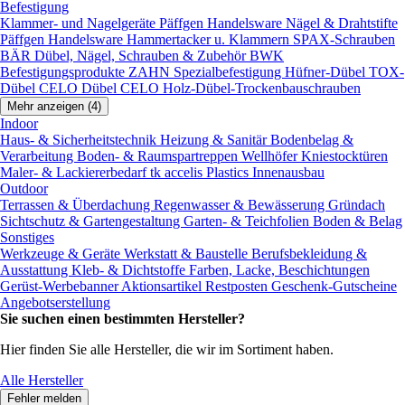
Befestigung
Klammer- und Nagelgeräte
Päffgen Handelsware Nägel & Drahtstifte
Päffgen Handelsware Hammertacker u. Klammern
SPAX-Schrauben
BÄR Dübel, Nägel, Schrauben & Zubehör
BWK
Befestigungsprodukte
ZAHN Spezialbefestigung
Hüfner-Dübel
TOX-
Dübel
CELO Dübel
CELO Holz-Dübel-Trockenbauschrauben
Mehr anzeigen (4)
Indoor
Haus- & Sicherheitstechnik
Heizung & Sanitär
Bodenbelag &
Verarbeitung
Boden- & Raumspartreppen
Wellhöfer Kniestocktüren
Maler- & Lackiererbedarf
tk accelis Plastics Innenausbau
Outdoor
Terrassen & Überdachung
Regenwasser & Bewässerung
Gründach
Sichtschutz & Gartengestaltung
Garten- & Teichfolien
Boden & Belag
Sonstiges
Werkzeuge & Geräte
Werkstatt & Baustelle
Berufsbekleidung &
Ausstattung
Kleb- & Dichtstoffe
Farben, Lacke, Beschichtungen
Gerüst-Werbebanner
Aktionsartikel
Restposten
Geschenk-Gutscheine
Angebotserstellung
Sie suchen einen bestimmten Hersteller?
Hier finden Sie alle Hersteller, die wir im Sortiment haben.
Alle Hersteller
Fehler melden