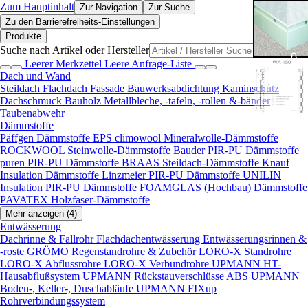
Zum Hauptinhalt
Zur Navigation
Zur Suche
Zu den Barrierefreiheits-Einstellungen
Produkte
Suche nach Artikel oder Hersteller
Leerer Merkzettel
Leere Anfrage-Liste
Dach und Wand
Steildach
Flachdach
Fassade
Bauwerksabdichtung
Kaminschutz
Dachschmuck
Bauholz
Metallbleche, -tafeln, -rollen &-bänder
Taubenabwehr
Dämmstoffe
Päffgen Dämmstoffe EPS
climowool Mineralwolle-Dämmstoffe
ROCKWOOL Steinwolle-Dämmstoffe
Bauder PIR-PU Dämmstoffe
puren PIR-PU Dämmstoffe
BRAAS Steildach-Dämmstoffe
Knauf
Insulation Dämmstoffe
Linzmeier PIR-PU Dämmstoffe
UNILIN
Insulation PIR-PU Dämmstoffe
FOAMGLAS (Hochbau) Dämmstoffe
PAVATEX Holzfaser-Dämmstoffe
Mehr anzeigen (4)
Entwässerung
Dachrinne & Fallrohr
Flachdachentwässerung
Entwässerungsrinnen &
-roste
GRÖMO Regenstandrohre & Zubehör
LORO-X Standrohre
LORO-X Abflussrohre
LORO-X Verbundrohre
UPMANN HT-
Hausabflußsystem
UPMANN Rückstauverschlüsse ABS
UPMANN
Boden-, Keller-, Duschabläufe
UPMANN FIXup
Rohrverbindungssystem