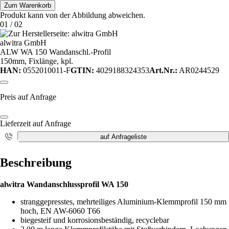
Zum Warenkorb
Produkt kann von der Abbildung abweichen.
01
/
02
alwitra GmbH
ALW WA 150 Wandanschl.-Profil
150mm, Fixlänge, kpl.
HAN:
0552010011-F
GTIN:
4029188324353
Art.Nr.:
AR0244529
Preis auf Anfrage
Lieferzeit auf Anfrage
auf Anfrageliste
i
Beschreibung
alwitra Wandanschlussprofil WA 150
stranggepresstes, mehrteiliges Aluminium-Klemmprofil 150 mm
hoch, EN AW-6060 T66
biegesteif und korrosionsbeständig, recyclebar