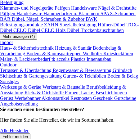
Befestigung
Klammer- und Nagelgeräte
Päffgen Handelsware Nägel & Drahtstifte
Päffgen Handelsware Hammertacker u. Klammern
SPAX-Schrauben
BÄR Dübel, Nägel, Schrauben & Zubehör
BWK
Befestigungsprodukte
ZAHN Spezialbefestigung
Hüfner-Dübel
TOX-
Dübel
CELO Dübel
CELO Holz-Dübel-Trockenbauschrauben
Mehr anzeigen (4)
Indoor
Haus- & Sicherheitstechnik
Heizung & Sanitär
Bodenbelag &
Verarbeitung
Boden- & Raumspartreppen
Wellhöfer Kniestocktüren
Maler- & Lackiererbedarf
tk accelis Plastics Innenausbau
Outdoor
Terrassen & Überdachung
Regenwasser & Bewässerung
Gründach
Sichtschutz & Gartengestaltung
Garten- & Teichfolien
Boden & Belag
Sonstiges
Werkzeuge & Geräte
Werkstatt & Baustelle
Berufsbekleidung &
Ausstattung
Kleb- & Dichtstoffe
Farben, Lacke, Beschichtungen
Gerüst-Werbebanner
Aktionsartikel
Restposten
Geschenk-Gutscheine
Angebotserstellung
Sie suchen einen bestimmten Hersteller?
Hier finden Sie alle Hersteller, die wir im Sortiment haben.
Alle Hersteller
Fehler melden