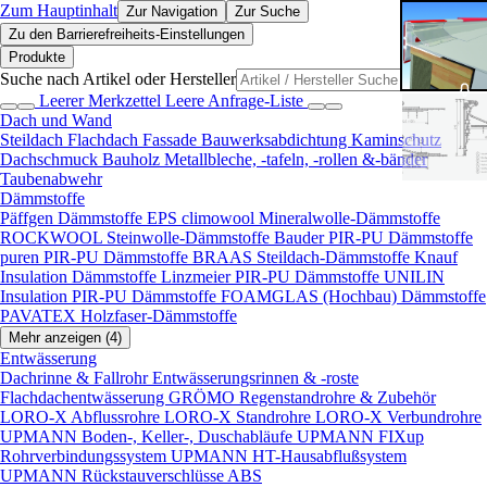
Zum Hauptinhalt
Zur Navigation
Zur Suche
Zu den Barrierefreiheits-Einstellungen
Produkte
Suche nach Artikel oder Hersteller
Leerer Merkzettel
Leere Anfrage-Liste
Dach und Wand
Steildach
Flachdach
Fassade
Bauwerksabdichtung
Kaminschutz
Dachschmuck
Bauholz
Metallbleche, -tafeln, -rollen &-bänder
Taubenabwehr
Dämmstoffe
Päffgen Dämmstoffe EPS
climowool Mineralwolle-Dämmstoffe
ROCKWOOL Steinwolle-Dämmstoffe
Bauder PIR-PU Dämmstoffe
puren PIR-PU Dämmstoffe
BRAAS Steildach-Dämmstoffe
Knauf
Insulation Dämmstoffe
Linzmeier PIR-PU Dämmstoffe
UNILIN
Insulation PIR-PU Dämmstoffe
FOAMGLAS (Hochbau) Dämmstoffe
PAVATEX Holzfaser-Dämmstoffe
Mehr anzeigen (4)
Entwässerung
Dachrinne & Fallrohr
Entwässerungsrinnen & -roste
Flachdachentwässerung
GRÖMO Regenstandrohre & Zubehör
LORO-X Abflussrohre
LORO-X Standrohre
LORO-X Verbundrohre
UPMANN Boden-, Keller-, Duschabläufe
UPMANN FIXup
Rohrverbindungssystem
UPMANN HT-Hausabflußsystem
UPMANN Rückstauverschlüsse ABS