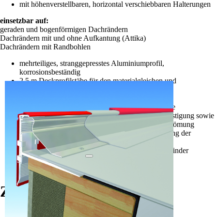
mit höhenverstellbaren, horizontal verschiebbaren Halterungen
einsetzbar auf:
geraden und bogenförmigen Dachrändern
Dachrändern mit und ohne Aufkantung (Attika)
Dachrändern mit Randbohlen
mehrteiliges, stranggepresstes Aluminiumprofil,
korrosionsbeständig
2,5 m Deckprofilstäbe für den materialgleichen und
spannungsfreien Anschluss der Dachabdichtung
mit stufenweise höhenverstellbaren Halterungen
5,0 m Profilstäbe von 80 bis 200 mm Ansichtshöhe
mit 2,5 m Anschlussbrückenstäben zur Linienbefestigung sowie
zur Sicherung der Abdichtung gegen Windunterströmung
entlang des Dachrandes und s-förmiger Ausformung der
Anschlussbahn (ab TA 125)
regensichere Stöße durch eingeschobene Stoßverbinder
dauerhaft in Fugenmitte positioniert
einfach und schnell montierbar
Zubehör
Außen- & Innenecke (Zulage auf Profilpreis)