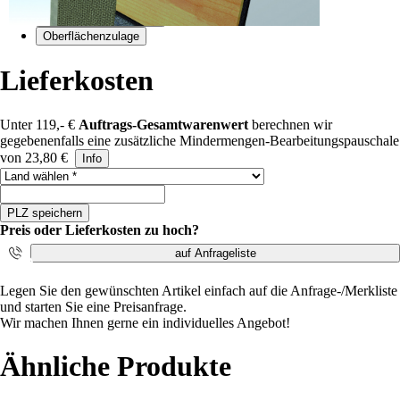
Endkappe rechts/links
Oberflächenzulage
Lieferkosten
Unter 119,- €
Auftrags-Gesamtwarenwert
berechnen wir
gegebenenfalls eine zusätzliche Mindermengen-Bearbeitungspauschale
von 23,80 €
Info
Land auswählen
PLZ speichern
Preis oder Lieferkosten zu hoch?
auf Anfrageliste
i
Legen Sie den gewünschten Artikel einfach auf die Anfrage-/Merkliste
und starten Sie eine Preisanfrage.
Wir machen Ihnen gerne ein individuelles Angebot!
Ähnliche Produkte