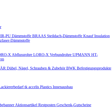
Keine Benachrichtigungen
r
PIR-PU Dämmstoffe
BRAAS Steildach-Dämmstoffe
Knauf Insulation
faser-Dämmstoffe
RO-X Abflussrohre
LORO-X Verbundrohre
UPMANN HT-
em
ÄR Dübel, Nägel, Schrauben & Zubehör
BWK Befestigungsprodukte
Lackiererbedarf
tk accelis Plastics Innenausbau
rbebanner
Aktionsartikel
Restposten
Geschenk-Gutscheine