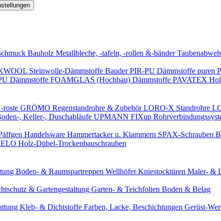
nstellungen
schmuck
Bauholz
Metallbleche, -tafeln, -rollen &-bänder
Taubenabweh
WOOL Steinwolle-Dämmstoffe
Bauder PIR-PU Dämmstoffe
puren 
-PU Dämmstoffe
FOAMGLAS (Hochbau) Dämmstoffe
PAVATEX Holz
-roste
GRÖMO Regenstandrohre & Zubehör
LORO-X Standrohre
LO
en-, Keller-, Duschabläufe
UPMANN FIXup Rohrverbindungssyst
Päffgen Handelsware Hammertacker u. Klammern
SPAX-Schrauben
B
ELO Holz-Dübel-Trockenbauschrauben
itung
Boden- & Raumspartreppen
Wellhöfer Kniestocktüren
Maler- & 
chtschutz & Gartengestaltung
Garten- & Teichfolien
Boden & Belag
attung
Kleb- & Dichtstoffe
Farben, Lacke, Beschichtungen
Gerüst-We