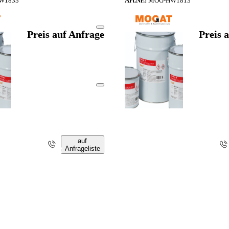
W1833
Art.Nr.:
MOG-HW1813
Preis auf Anfrage
Preis 
auf
Anfrageliste
i