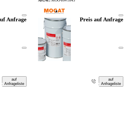
Art.Nr.:
MOG-HW1843
auf Anfrage
Preis auf Anfrage
auf
auf
Anfrageliste
Anfrageliste
i
i