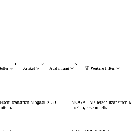
teller
Artikel
Ausführung
Weitere Filter
chutzanstrich Mogasil X 30
MOGAT Mauerschutzanstrich M
ittelh.
ltr/Eim, lösemittelh.