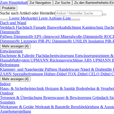
Zum Hauptinhalt
Zur Navigation
Zur Suche
Zu den Barrierefreiheits-Ei
Produkte
Suche nach Artikel oder Hersteller
Leerer Merkzettel
Leere Anfrage-Liste
Dach und Wand
Steildach
Flachdach
Fassade
Bauwerksabdichtung
Kaminschutz
Dach
Dämmstoffe
Päffgen Dämmstoffe EPS
climowool Mineralwolle-Dämmstoffe
ROCK
Dämmstoffe
Linzmeier PIR-PU Dämmstoffe
UNILIN Insulation PIR
Mehr anzeigen (4)
Entwässerung
Dachrinne & Fallrohr
Flachdachentwässerung
Entwässerungsrinnen & 
Hausabflußsystem
UPMANN Rückstauverschlüsse ABS
UPMANN Bod
Befestigung
Klammer- und Nagelgeräte
Päffgen Handelsware Nägel & Drahtstifte
ZAHN Spezialbefestigung
Hüfner-Dübel
TOX-Dübel
CELO Dübel
C
Mehr anzeigen (4)
Indoor
Haus- & Sicherheitstechnik
Heizung & Sanitär
Bodenbelag & Verarbe
Outdoor
Terrassen & Überdachung
Regenwasser & Bewässerung
Gründach
Si
Sonstiges
Werkzeuge & Geräte
Werkstatt & Baustelle
Berufsbekleidung & Ausst
Angebotserstellung