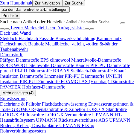
Zum Hauptinhalt
Zur Navigation
Zur Suche
Zu den Barrierefreiheits-Einstellungen
Produkte
Suche nach Artikel oder Hersteller
Leerer Merkzettel
Leere Anfrage-Liste
Dach und Wand
Steildach
Flachdach
Fassade
Bauwerksabdichtung
Kaminschutz
Dachschmuck
Bauholz
Metallbleche, -tafeln, -rollen &-bänder
Taubenabwehr
Dämmstoffe
Päffgen Dämmstoffe EPS
climowool Mineralwolle-Dämmstoffe
ROCKWOOL Steinwolle-Dämmstoffe
Bauder PIR-PU Dämmstoffe
puren PIR-PU Dämmstoffe
BRAAS Steildach-Dämmstoffe
Knauf
Insulation Dämmstoffe
Linzmeier PIR-PU Dämmstoffe
UNILIN
Insulation PIR-PU Dämmstoffe
FOAMGLAS (Hochbau) Dämmstoffe
PAVATEX Holzfaser-Dämmstoffe
Mehr anzeigen (4)
Entwässerung
Dachrinne & Fallrohr
Flachdachentwässerung
Entwässerungsrinnen &
-roste
GRÖMO Regenstandrohre & Zubehör
LORO-X Standrohre
LORO-X Abflussrohre
LORO-X Verbundrohre
UPMANN HT-
Hausabflußsystem
UPMANN Rückstauverschlüsse ABS
UPMANN
Boden-, Keller-, Duschabläufe
UPMANN FIXup
Rohrverbindungssystem