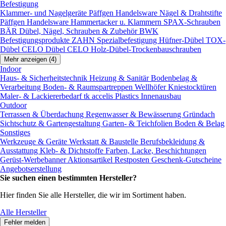
Befestigung
Klammer- und Nagelgeräte
Päffgen Handelsware Nägel & Drahtstifte
Päffgen Handelsware Hammertacker u. Klammern
SPAX-Schrauben
BÄR Dübel, Nägel, Schrauben & Zubehör
BWK
Befestigungsprodukte
ZAHN Spezialbefestigung
Hüfner-Dübel
TOX-
Dübel
CELO Dübel
CELO Holz-Dübel-Trockenbauschrauben
Mehr anzeigen (4)
Indoor
Haus- & Sicherheitstechnik
Heizung & Sanitär
Bodenbelag &
Verarbeitung
Boden- & Raumspartreppen
Wellhöfer Kniestocktüren
Maler- & Lackiererbedarf
tk accelis Plastics Innenausbau
Outdoor
Terrassen & Überdachung
Regenwasser & Bewässerung
Gründach
Sichtschutz & Gartengestaltung
Garten- & Teichfolien
Boden & Belag
Sonstiges
Werkzeuge & Geräte
Werkstatt & Baustelle
Berufsbekleidung &
Ausstattung
Kleb- & Dichtstoffe
Farben, Lacke, Beschichtungen
Gerüst-Werbebanner
Aktionsartikel
Restposten
Geschenk-Gutscheine
Angebotserstellung
Sie suchen einen bestimmten Hersteller?
Hier finden Sie alle Hersteller, die wir im Sortiment haben.
Alle Hersteller
Fehler melden