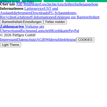
(Öffnet in neuem Tab)
Über uns
Alle Mitarbeiter
Geschichte
Anschriften
Stellenangebote
Informationen
Lieferservice
UST und
Auslandslieferungen
Downloads
PU-Schaumdosen-
Recycling
Gefahrstoff-Informationen
Erklärung zur Barrierefreiheit
Barrierefreiheit-Einstellungen
Fehler melden
Zahlungsarten
Vorkasse per
Überweisung
Rechnung
Lastschrift
Kreditkarte
PayPal
© 2026 Päffgen GmbH
Impressum
|
Datenschutz
|
AGB
|
Widerrufsbelehrung
|
COOKIES
Light Theme