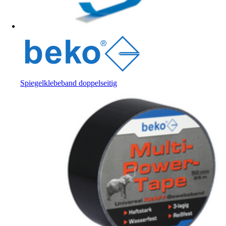
Spiegelklebeband doppelseitig