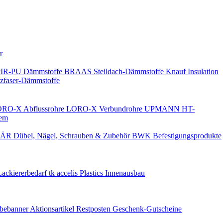
Keine Benachrichtigungen
r
PIR-PU Dämmstoffe
BRAAS Steildach-Dämmstoffe
Knauf Insulation
faser-Dämmstoffe
RO-X Abflussrohre
LORO-X Verbundrohre
UPMANN HT-
em
ÄR Dübel, Nägel, Schrauben & Zubehör
BWK Befestigungsprodukte
Lackiererbedarf
tk accelis Plastics Innenausbau
rbebanner
Aktionsartikel
Restposten
Geschenk-Gutscheine