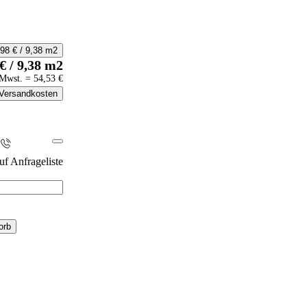
,98
€
/
9,38
m2
€
/
9,38
m2
Mwst.
=
54,53
€
Versandkosten
i
uf Anfrageliste
orb