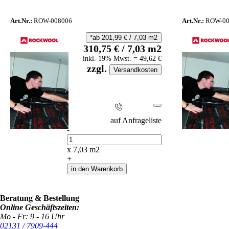
Art.Nr.:
ROW-008006
Art.Nr.:
ROW-00
*ab
201,99
€
/
7,03
m2
310,75
€
/
7,03
m2
inkl.
19
% Mwst.
=
49,62
€
zzgl.
Versandkosten
i
auf Anfrageliste
-
Anzahl
x
7,03
m2
+
in den Warenkorb
Beratung & Bestellung
Online Geschäftszeiten:
Mo - Fr: 9 - 16 Uhr
02131 / 7909-444