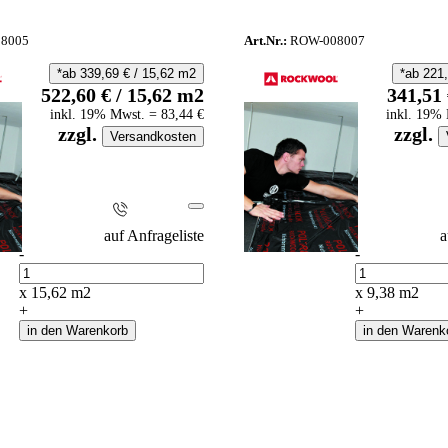
8005
Art.Nr.:
ROW-008007
*ab
339,69
€
/
15,62
m2
*ab
221
522,60
€
/
15,62
m2
341,51
inkl.
19
% Mwst.
=
83,44
€
inkl.
19
% 
zzgl.
zzgl.
Versandkosten
i
auf Anfrageliste
a
-
-
Anzahl
Anzahl
x
15,62
m2
x
9,38
m2
+
+
in den Warenkorb
in den Warenk