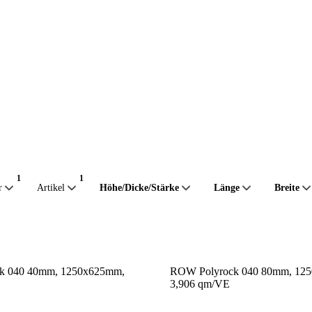
r
Artikel
Höhe/Dicke/Stärke
Länge
Breite
k 040 40mm, 1250x625mm,
ROW Polyrock 040 80mm, 12
3,906 qm/VE