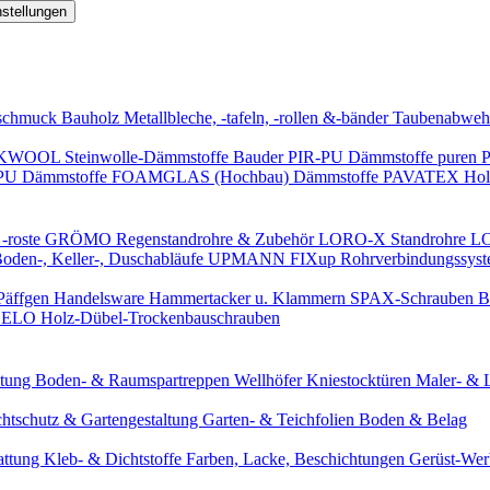
nstellungen
schmuck
Bauholz
Metallbleche, -tafeln, -rollen &-bänder
Taubenabweh
WOOL Steinwolle-Dämmstoffe
Bauder PIR-PU Dämmstoffe
puren 
-PU Dämmstoffe
FOAMGLAS (Hochbau) Dämmstoffe
PAVATEX Holz
-roste
GRÖMO Regenstandrohre & Zubehör
LORO-X Standrohre
LO
en-, Keller-, Duschabläufe
UPMANN FIXup Rohrverbindungssyst
Päffgen Handelsware Hammertacker u. Klammern
SPAX-Schrauben
B
ELO Holz-Dübel-Trockenbauschrauben
itung
Boden- & Raumspartreppen
Wellhöfer Kniestocktüren
Maler- & 
chtschutz & Gartengestaltung
Garten- & Teichfolien
Boden & Belag
attung
Kleb- & Dichtstoffe
Farben, Lacke, Beschichtungen
Gerüst-We