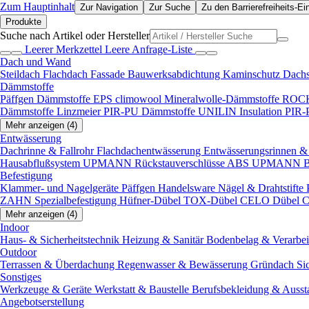
Zum Hauptinhalt
Zur Navigation
Zur Suche
Zu den Barrierefreiheits-Ei
Produkte
Suche nach Artikel oder Hersteller
Leerer Merkzettel
Leere Anfrage-Liste
Dach und Wand
Steildach
Flachdach
Fassade
Bauwerksabdichtung
Kaminschutz
Dach
Dämmstoffe
Päffgen Dämmstoffe EPS
climowool Mineralwolle-Dämmstoffe
ROCK
Dämmstoffe
Linzmeier PIR-PU Dämmstoffe
UNILIN Insulation PIR
Mehr anzeigen (4)
Entwässerung
Dachrinne & Fallrohr
Flachdachentwässerung
Entwässerungsrinnen & 
Hausabflußsystem
UPMANN Rückstauverschlüsse ABS
UPMANN Bod
Befestigung
Klammer- und Nagelgeräte
Päffgen Handelsware Nägel & Drahtstifte
ZAHN Spezialbefestigung
Hüfner-Dübel
TOX-Dübel
CELO Dübel
C
Mehr anzeigen (4)
Indoor
Haus- & Sicherheitstechnik
Heizung & Sanitär
Bodenbelag & Verarbe
Outdoor
Terrassen & Überdachung
Regenwasser & Bewässerung
Gründach
Si
Sonstiges
Werkzeuge & Geräte
Werkstatt & Baustelle
Berufsbekleidung & Ausst
Angebotserstellung