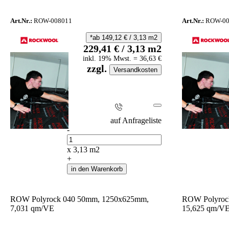
Art.Nr.:
ROW-008011
Art.Nr.:
ROW-00
*ab
149,12
€
/
3,13
m2
229,41
€
/
3,13
m2
inkl.
19
% Mwst.
=
36,63
€
zzgl.
Versandkosten
i
auf Anfrageliste
-
Anzahl
x
3,13
m2
+
in den Warenkorb
ROW Polyrock 040 50mm, 1250x625mm,
ROW Polyroc
7,031 qm/VE
15,625 qm/V