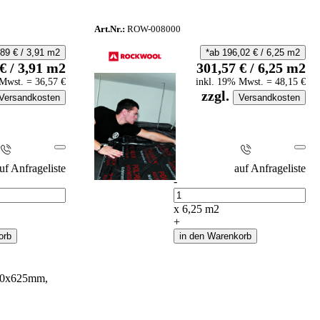
Art.Nr.:
ROW-008000
,89
€
/
3,91
m2
*ab
196,02
€
/
6,25
m2
€
/
3,91
m2
301,57
€
/
6,25
m2
Mwst.
=
36,57
€
inkl.
19
% Mwst.
=
48,15
€
zzgl.
Versandkosten
Versandkosten
i
i
uf Anfrageliste
auf Anfrageliste
-
Anzahl
x
6,25
m2
+
orb
in den Warenkorb
50x625mm,