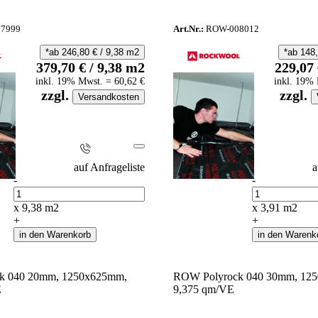
7999
Art.Nr.:
ROW-008012
*ab
246,80
€
/
9,38
m2
*ab
148
379,70
€
/
9,38
m2
229,07
inkl.
19
% Mwst.
=
60,62
€
inkl.
19
% 
zzgl.
zzgl.
Versandkosten
i
auf Anfrageliste
a
-
-
Anzahl
Anzahl
x
9,38
m2
x
3,91
m2
+
+
in den Warenkorb
in den Warenk
k 040 20mm, 1250x625mm,
ROW Polyrock 040 30mm, 12
E
9,375 qm/VE