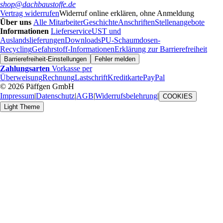
shop@dachbaustoffe.de
Vertrag widerrufen
Widerruf online erklären, ohne Anmeldung
Über uns
Alle Mitarbeiter
Geschichte
Anschriften
Stellenangebote
Informationen
Lieferservice
UST und
Auslandslieferungen
Downloads
PU-Schaumdosen-
Recycling
Gefahrstoff-Informationen
Erklärung zur Barrierefreiheit
Barrierefreiheit-Einstellungen
Fehler melden
Zahlungsarten
Vorkasse per
Überweisung
Rechnung
Lastschrift
Kreditkarte
PayPal
© 2026 Päffgen GmbH
Impressum
|
Datenschutz
|
AGB
|
Widerrufsbelehrung
|
COOKIES
Light Theme