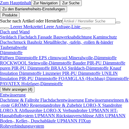
Zum Hauptinhalt
Zur Navigation
Zur Suche
Zu den Barrierefreiheits-Einstellungen
Produkte
Suche nach Artikel oder Hersteller
Leerer Merkzettel
Leere Anfrage-Liste
Dach und Wand
Steildach
Flachdach
Fassade
Bauwerksabdichtung
Kaminschutz
Dachschmuck
Bauholz
Metallbleche, -tafeln, -rollen &-bänder
Taubenabwehr
Dämmstoffe
Päffgen Dämmstoffe EPS
climowool Mineralwolle-Dämmstoffe
ROCKWOOL Steinwolle-Dämmstoffe
Bauder PIR-PU Dämmstoffe
puren PIR-PU Dämmstoffe
BRAAS Steildach-Dämmstoffe
Knauf
Insulation Dämmstoffe
Linzmeier PIR-PU Dämmstoffe
UNILIN
Insulation PIR-PU Dämmstoffe
FOAMGLAS (Hochbau) Dämmstoffe
PAVATEX Holzfaser-Dämmstoffe
Mehr anzeigen (4)
Entwässerung
Dachrinne & Fallrohr
Flachdachentwässerung
Entwässerungsrinnen &
-roste
GRÖMO Regenstandrohre & Zubehör
LORO-X Standrohre
LORO-X Abflussrohre
LORO-X Verbundrohre
UPMANN HT-
Hausabflußsystem
UPMANN Rückstauverschlüsse ABS
UPMANN
Boden-, Keller-, Duschabläufe
UPMANN FIXup
Rohrverbindungssystem