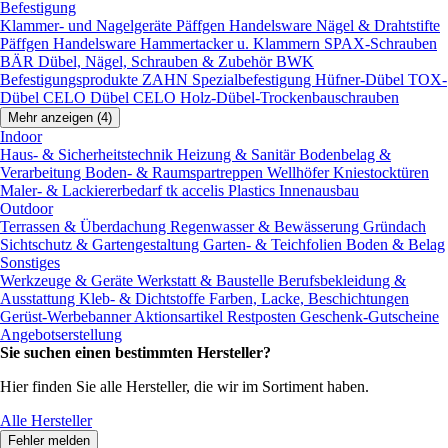
Befestigung
Klammer- und Nagelgeräte
Päffgen Handelsware Nägel & Drahtstifte
Päffgen Handelsware Hammertacker u. Klammern
SPAX-Schrauben
BÄR Dübel, Nägel, Schrauben & Zubehör
BWK
Befestigungsprodukte
ZAHN Spezialbefestigung
Hüfner-Dübel
TOX-
Dübel
CELO Dübel
CELO Holz-Dübel-Trockenbauschrauben
Mehr anzeigen (4)
Indoor
Haus- & Sicherheitstechnik
Heizung & Sanitär
Bodenbelag &
Verarbeitung
Boden- & Raumspartreppen
Wellhöfer Kniestocktüren
Maler- & Lackiererbedarf
tk accelis Plastics Innenausbau
Outdoor
Terrassen & Überdachung
Regenwasser & Bewässerung
Gründach
Sichtschutz & Gartengestaltung
Garten- & Teichfolien
Boden & Belag
Sonstiges
Werkzeuge & Geräte
Werkstatt & Baustelle
Berufsbekleidung &
Ausstattung
Kleb- & Dichtstoffe
Farben, Lacke, Beschichtungen
Gerüst-Werbebanner
Aktionsartikel
Restposten
Geschenk-Gutscheine
Angebotserstellung
Sie suchen einen bestimmten Hersteller?
Hier finden Sie alle Hersteller, die wir im Sortiment haben.
Alle Hersteller
Fehler melden