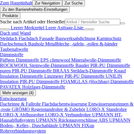
Zum Hauptinhalt
Zur Navigation
Zur Suche
Zu den Barrierefreiheits-Einstellungen
Produkte
Suche nach Artikel oder Hersteller
Leerer Merkzettel
Leere Anfrage-Liste
Dach und Wand
Steildach
Flachdach
Fassade
Bauwerksabdichtung
Kaminschutz
Dachschmuck
Bauholz
Metallbleche, -tafeln, -rollen &-bänder
Taubenabwehr
Dämmstoffe
Päffgen Dämmstoffe EPS
climowool Mineralwolle-Dämmstoffe
ROCKWOOL Steinwolle-Dämmstoffe
Bauder PIR-PU Dämmstoffe
puren PIR-PU Dämmstoffe
BRAAS Steildach-Dämmstoffe
Knauf
Insulation Dämmstoffe
Linzmeier PIR-PU Dämmstoffe
UNILIN
Insulation PIR-PU Dämmstoffe
FOAMGLAS (Hochbau) Dämmstoffe
PAVATEX Holzfaser-Dämmstoffe
Mehr anzeigen (4)
Entwässerung
Dachrinne & Fallrohr
Flachdachentwässerung
Entwässerungsrinnen &
-roste
GRÖMO Regenstandrohre & Zubehör
LORO-X Standrohre
LORO-X Abflussrohre
LORO-X Verbundrohre
UPMANN HT-
Hausabflußsystem
UPMANN Rückstauverschlüsse ABS
UPMANN
Boden-, Keller-, Duschabläufe
UPMANN FIXup
Rohrverbindungssystem