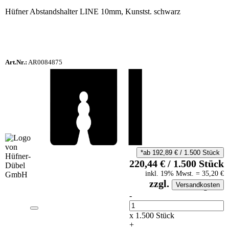
Hüfner Abstandshalter LINE 10mm, Kunstst. schwarz
Art.Nr.:
AR0084875
*ab
192,89
€
/
1.500
Stück
220,44
€
/
1.500
Stück
inkl.
19
% Mwst.
=
35,20
€
zzgl.
Versandkosten
auf Anfrageliste
-
Anzahl
x
1.500
Stück
+