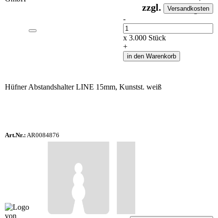
zzgl.
Versandkosten
auf Anfrageliste
-
Anzahl
x
3.000
Stück
+
in den Warenkorb
Hüfner Abstandshalter LINE 15mm, Kunstst. weiß
Art.Nr.:
AR0084876