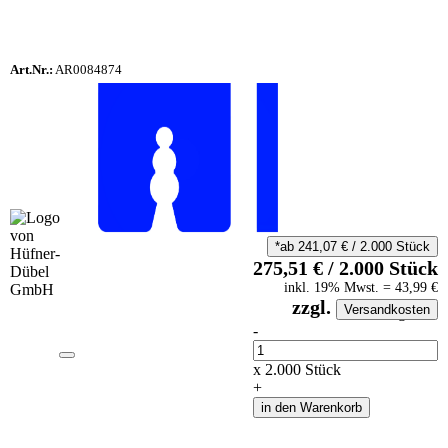
Art.Nr.:
AR0084874
*ab
241,07
€
/
2.000
Stück
275,51
€
/
2.000
Stück
inkl.
19
% Mwst.
=
43,99
€
zzgl.
Versandkosten
auf Anfrageliste
-
Anzahl
x
2.000
Stück
+
in den Warenkorb