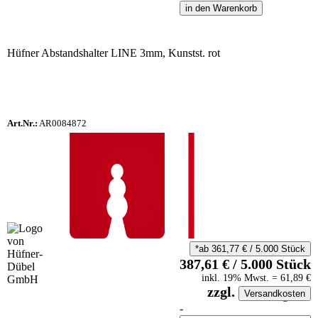
in den Warenkorb
Hüfner Abstandshalter LINE 3mm, Kunstst. rot
Art.Nr.:
AR0084872
*ab
361,77
€
/
5.000
Stück
387,61
€
/
5.000
Stück
inkl.
19
% Mwst.
=
61,89
€
zzgl.
Versandkosten
auf Anfrageliste
-