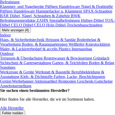
Befestigung
Klammer- und Nagelgeräte
Päffgen Handelsware Nägel & Drahtstifte
Päffgen Handelsware Hammertacker u. Klammern
SPAX-Schrauben
BÄR Dübel, Nägel, Schrauben & Zubehör
BWK
Befestigungsprodukte
ZAHN Spezialbefestigung
Hüfner-Dübel
TOX-
Dübel
CELO Dübel
CELO Holz-Dübel-Trockenbauschrauben
Mehr anzeigen (4)
Indoor
Haus- & Sicherheitstechnik
Heizung & Sanitär
Bodenbelag &
Verarbeitung
Boden- & Raumspartreppen
Wellhöfer Kniestocktüren
Maler- & Lackiererbedarf
tk accelis Plastics Innenausbau
Outdoor
Terrassen & Überdachung
Regenwasser & Bewässerung
Gründach
Sichtschutz & Gartengestaltung
Garten- & Teichfolien
Boden & Belag
Sonstiges
Werkzeuge & Geräte
Werkstatt & Baustelle
Berufsbekleidung &
Ausstattung
Kleb- & Dichtstoffe
Farben, Lacke, Beschichtungen
Gerüst-Werbebanner
Aktionsartikel
Restposten
Geschenk-Gutscheine
Angebotserstellung
Sie suchen einen bestimmten Hersteller?
Hier finden Sie alle Hersteller, die wir im Sortiment haben.
Alle Hersteller
Fehler melden