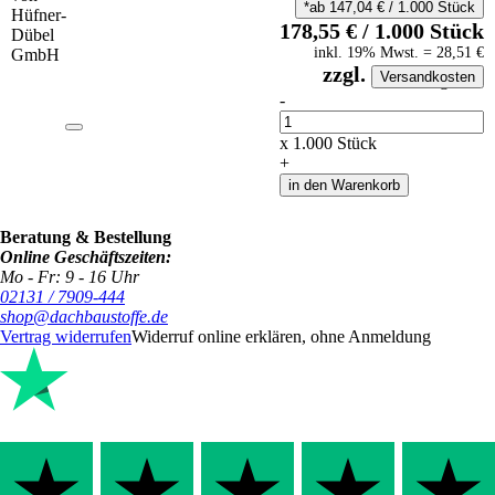
*ab
147,04
€
/
1.000
Stück
178,55
€
/
1.000
Stück
inkl.
19
% Mwst.
=
28,51
€
zzgl.
Versandkosten
auf Anfrageliste
-
Anzahl
x
1.000
Stück
+
in den Warenkorb
Beratung & Bestellung
Online Geschäftszeiten:
Mo - Fr: 9 - 16 Uhr
02131 / 7909-444
shop@dachbaustoffe.de
Vertrag widerrufen
Widerruf online erklären, ohne Anmeldung