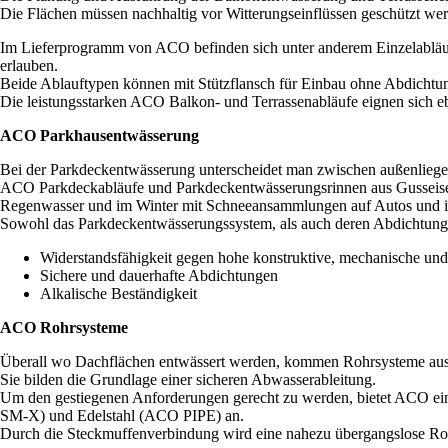
Die Flächen müssen nachhaltig vor Witterungseinflüssen geschützt we
Im Lieferprogramm von ACO befinden sich unter anderem Einzelabläufe
erlauben.
Beide Ablauftypen können mit Stützflansch für Einbau ohne Abdichtun
Die leistungsstarken ACO Balkon- und Terrassenabläufe eignen sich ebe
ACO Parkhausentwässerung
Bei der Parkdeckentwässerung unterscheidet man zwischen außenliege
ACO Parkdeckabläufe und Parkdeckentwässerungsrinnen aus Gusseisen 
Regenwasser und im Winter mit Schneeansammlungen auf Autos und in
Sowohl das Parkdeckentwässerungssystem, als auch deren Abdichtunge
Widerstandsfähigkeit gegen hohe konstruktive, mechanische un
Sichere und dauerhafte Abdichtungen
Alkalische Beständigkeit
ACO Rohrsysteme
Überall wo Dachflächen entwässert werden, kommen Rohrsysteme aus 
Sie bilden die Grundlage einer sicheren Abwasserableitung.
Um den gestiegenen Anforderungen gerecht zu werden, bietet ACO e
SM-X) und Edelstahl (ACO PIPE) an.
Durch die Steckmuffenverbindung wird eine nahezu übergangslose Rohr