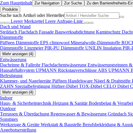
Zum Hauptinhalt
Zur Navigation
Zur Suche
Zu den Barrierefreiheits-Ei
Produkte
Suche nach Artikel oder Hersteller
Leerer Merkzettel
Leere Anfrage-Liste
Dach und Wand
Steildach
Flachdach
Fassade
Bauwerksabdichtung
Kaminschutz
Dach
Dämmstoffe
Päffgen Dämmstoffe EPS
climowool Mineralwolle-Dämmstoffe
ROCK
Dämmstoffe
Linzmeier PIR-PU Dämmstoffe
UNILIN Insulation PIR
Mehr anzeigen (4)
Entwässerung
Dachrinne & Fallrohr
Flachdachentwässerung
Entwässerungsrinnen & 
Hausabflußsystem
UPMANN Rückstauverschlüsse ABS
UPMANN Bod
Befestigung
Klammer- und Nagelgeräte
Päffgen Handelsware Nägel & Drahtstifte
ZAHN Spezialbefestigung
Hüfner-Dübel
TOX-Dübel
CELO Dübel
C
Mehr anzeigen (4)
Indoor
Haus- & Sicherheitstechnik
Heizung & Sanitär
Bodenbelag & Verarbe
Outdoor
Terrassen & Überdachung
Regenwasser & Bewässerung
Gründach
Si
Sonstiges
Werkzeuge & Geräte
Werkstatt & Baustelle
Berufsbekleidung & Ausst
Angebotserstellung