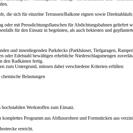
rden.
, die sich für einzelne Terrassen/Balkone eignen sowie Direktabläuf
g oder mit Pressdichtungsflanschen für Abdichtungsbahnen geliefert w
nfalls für den Einsatz in begrünten, als auch bekiesten und gepflaster
nden und innenliegenden Parkdecks (Parkhäuser, Tiefgaragen, Rampen,
oder Edelstahl bewältigen erhebliche Niederschlagsmengen zuverläss
 den Radkästen fertig.
n zum Untergrund, müssen dabei verschiedene Kriterien erfüllen:
d chemische Belastungen
hochstabilen Werkstoffen zum Einsatz.
in komplettes Programm aus Abflussrohren und Formstücken aus verz
strecke erreicht.