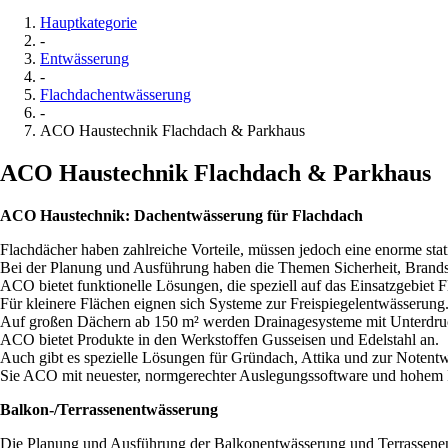
Hauptkategorie
-
Entwässerung
-
Flachdachentwässerung
-
ACO Haustechnik Flachdach & Parkhaus
ACO Haustechnik Flachdach & Parkhaus
ACO Haustechnik: Dachentwässerung für Flachdach
Flachdächer haben zahlreiche Vorteile, müssen jedoch eine enorme sta
Bei der Planung und Ausführung haben die Themen Sicherheit, Brandsc
ACO bietet funktionelle Lösungen, die speziell auf das Einsatzgebiet
Für kleinere Flächen eignen sich Systeme zur Freispiegelentwässerung
Auf großen Dächern ab 150 m² werden Drainagesysteme mit Unterdru
ACO bietet Produkte in den Werkstoffen Gusseisen und Edelstahl an.
Auch gibt es spezielle Lösungen für Gründach, Attika und zur Notent
Sie ACO mit neuester, normgerechter Auslegungssoftware und hohem 
Balkon-/Terrassenentwässerung
Die Planung und Ausführung der Balkonentwässerung und Terrassenen