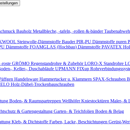
nstellungen
schmuck
Bauholz
Metallbleche, -tafeln, -rollen &-bänder
Taubenabweh
WOOL Steinwolle-Dämmstoffe
Bauder PIR-PU Dämmstoffe
puren 
-PU Dämmstoffe
FOAMGLAS (Hochbau) Dämmstoffe
PAVATEX Holz
-roste
GRÖMO Regenstandrohre & Zubehör
LORO-X Standrohre
LO
en-, Keller-, Duschabläufe
UPMANN FIXup Rohrverbindungssyst
Päffgen Handelsware Hammertacker u. Klammern
SPAX-Schrauben
B
ELO Holz-Dübel-Trockenbauschrauben
itung
Boden- & Raumspartreppen
Wellhöfer Kniestocktüren
Maler- & 
chtschutz & Gartengestaltung
Garten- & Teichfolien
Boden & Belag
attung
Kleb- & Dichtstoffe
Farben, Lacke, Beschichtungen
Gerüst-We