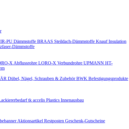
Keine Benachrichtigungen
r
PIR-PU Dämmstoffe
BRAAS Steildach-Dämmstoffe
Knauf Insulation
faser-Dämmstoffe
RO-X Abflussrohre
LORO-X Verbundrohre
UPMANN HT-
em
ÄR Dübel, Nägel, Schrauben & Zubehör
BWK Befestigungsprodukte
Lackiererbedarf
tk accelis Plastics Innenausbau
rbebanner
Aktionsartikel
Restposten
Geschenk-Gutscheine