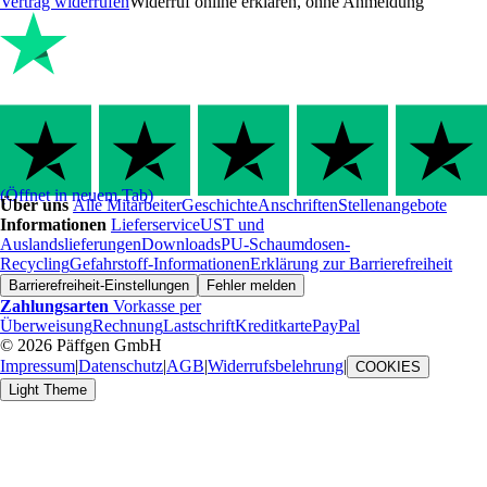
Vertrag widerrufen
Widerruf online erklären, ohne Anmeldung
(Öffnet in neuem Tab)
Über uns
Alle Mitarbeiter
Geschichte
Anschriften
Stellenangebote
Informationen
Lieferservice
UST und
Auslandslieferungen
Downloads
PU-Schaumdosen-
Recycling
Gefahrstoff-Informationen
Erklärung zur Barrierefreiheit
Barrierefreiheit-Einstellungen
Fehler melden
Zahlungsarten
Vorkasse per
Überweisung
Rechnung
Lastschrift
Kreditkarte
PayPal
© 2026 Päffgen GmbH
Impressum
|
Datenschutz
|
AGB
|
Widerrufsbelehrung
|
COOKIES
Light Theme