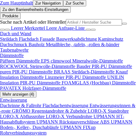
Zum Hauptinhalt
Zur Navigation
Zur Suche
Zu den Barrierefreiheits-Einstellungen
Produkte
Suche nach Artikel oder Hersteller
Leerer Merkzettel
Leere Anfrage-Liste
Dach und Wand
Steildach
Flachdach
Fassade
Bauwerksabdichtung
Kaminschutz
Dachschmuck
Bauholz
Metallbleche, -tafeln, -rollen &-bänder
Taubenabwehr
Dämmstoffe
Päffgen Dämmstoffe EPS
climowool Mineralwolle-Dämmstoffe
ROCKWOOL Steinwolle-Dämmstoffe
Bauder PIR-PU Dämmstoffe
puren PIR-PU Dämmstoffe
BRAAS Steildach-Dämmstoffe
Knauf
Insulation Dämmstoffe
Linzmeier PIR-PU Dämmstoffe
UNILIN
Insulation PIR-PU Dämmstoffe
FOAMGLAS (Hochbau) Dämmstoffe
PAVATEX Holzfaser-Dämmstoffe
Mehr anzeigen (4)
Entwässerung
Dachrinne & Fallrohr
Flachdachentwässerung
Entwässerungsrinnen &
-roste
GRÖMO Regenstandrohre & Zubehör
LORO-X Standrohre
LORO-X Abflussrohre
LORO-X Verbundrohre
UPMANN HT-
Hausabflußsystem
UPMANN Rückstauverschlüsse ABS
UPMANN
Boden-, Keller-, Duschabläufe
UPMANN FIXup
Rohrverbindungssystem