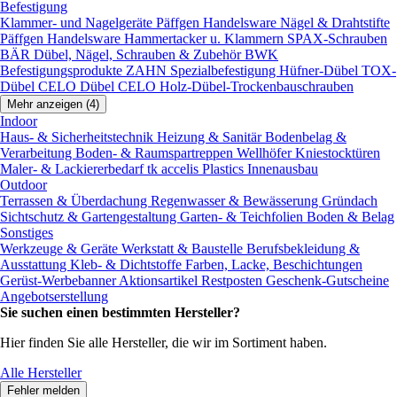
Befestigung
Klammer- und Nagelgeräte
Päffgen Handelsware Nägel & Drahtstifte
Päffgen Handelsware Hammertacker u. Klammern
SPAX-Schrauben
BÄR Dübel, Nägel, Schrauben & Zubehör
BWK
Befestigungsprodukte
ZAHN Spezialbefestigung
Hüfner-Dübel
TOX-
Dübel
CELO Dübel
CELO Holz-Dübel-Trockenbauschrauben
Mehr anzeigen (4)
Indoor
Haus- & Sicherheitstechnik
Heizung & Sanitär
Bodenbelag &
Verarbeitung
Boden- & Raumspartreppen
Wellhöfer Kniestocktüren
Maler- & Lackiererbedarf
tk accelis Plastics Innenausbau
Outdoor
Terrassen & Überdachung
Regenwasser & Bewässerung
Gründach
Sichtschutz & Gartengestaltung
Garten- & Teichfolien
Boden & Belag
Sonstiges
Werkzeuge & Geräte
Werkstatt & Baustelle
Berufsbekleidung &
Ausstattung
Kleb- & Dichtstoffe
Farben, Lacke, Beschichtungen
Gerüst-Werbebanner
Aktionsartikel
Restposten
Geschenk-Gutscheine
Angebotserstellung
Sie suchen einen bestimmten Hersteller?
Hier finden Sie alle Hersteller, die wir im Sortiment haben.
Alle Hersteller
Fehler melden