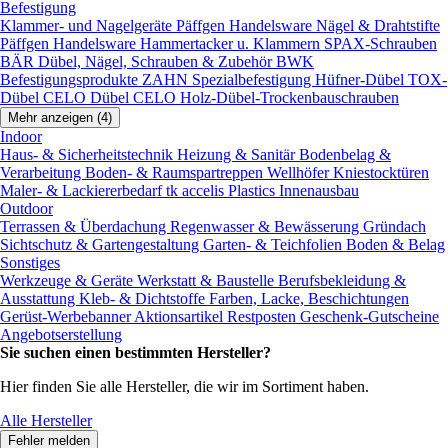
Befestigung
Klammer- und Nagelgeräte
Päffgen Handelsware Nägel & Drahtstifte
Päffgen Handelsware Hammertacker u. Klammern
SPAX-Schrauben
BÄR Dübel, Nägel, Schrauben & Zubehör
BWK
Befestigungsprodukte
ZAHN Spezialbefestigung
Hüfner-Dübel
TOX-
Dübel
CELO Dübel
CELO Holz-Dübel-Trockenbauschrauben
Mehr anzeigen (4)
Indoor
Haus- & Sicherheitstechnik
Heizung & Sanitär
Bodenbelag &
Verarbeitung
Boden- & Raumspartreppen
Wellhöfer Kniestocktüren
Maler- & Lackiererbedarf
tk accelis Plastics Innenausbau
Outdoor
Terrassen & Überdachung
Regenwasser & Bewässerung
Gründach
Sichtschutz & Gartengestaltung
Garten- & Teichfolien
Boden & Belag
Sonstiges
Werkzeuge & Geräte
Werkstatt & Baustelle
Berufsbekleidung &
Ausstattung
Kleb- & Dichtstoffe
Farben, Lacke, Beschichtungen
Gerüst-Werbebanner
Aktionsartikel
Restposten
Geschenk-Gutscheine
Angebotserstellung
Sie suchen einen bestimmten Hersteller?
Hier finden Sie alle Hersteller, die wir im Sortiment haben.
Alle Hersteller
Fehler melden