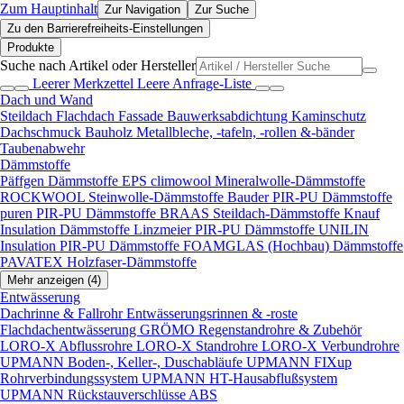
Zum Hauptinhalt
Zur Navigation
Zur Suche
Zu den Barrierefreiheits-Einstellungen
Produkte
Suche nach Artikel oder Hersteller
Leerer Merkzettel
Leere Anfrage-Liste
Dach und Wand
Steildach
Flachdach
Fassade
Bauwerksabdichtung
Kaminschutz
Dachschmuck
Bauholz
Metallbleche, -tafeln, -rollen &-bänder
Taubenabwehr
Dämmstoffe
Päffgen Dämmstoffe EPS
climowool Mineralwolle-Dämmstoffe
ROCKWOOL Steinwolle-Dämmstoffe
Bauder PIR-PU Dämmstoffe
puren PIR-PU Dämmstoffe
BRAAS Steildach-Dämmstoffe
Knauf
Insulation Dämmstoffe
Linzmeier PIR-PU Dämmstoffe
UNILIN
Insulation PIR-PU Dämmstoffe
FOAMGLAS (Hochbau) Dämmstoffe
PAVATEX Holzfaser-Dämmstoffe
Mehr anzeigen (4)
Entwässerung
Dachrinne & Fallrohr
Entwässerungsrinnen & -roste
Flachdachentwässerung
GRÖMO Regenstandrohre & Zubehör
LORO-X Abflussrohre
LORO-X Standrohre
LORO-X Verbundrohre
UPMANN Boden-, Keller-, Duschabläufe
UPMANN FIXup
Rohrverbindungssystem
UPMANN HT-Hausabflußsystem
UPMANN Rückstauverschlüsse ABS