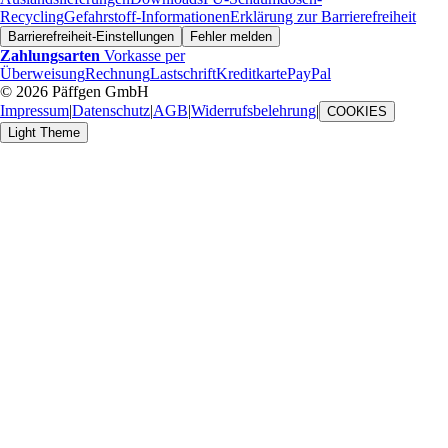
Recycling
Gefahrstoff-Informationen
Erklärung zur Barrierefreiheit
Barrierefreiheit-Einstellungen
Fehler melden
Zahlungsarten
Vorkasse per
Überweisung
Rechnung
Lastschrift
Kreditkarte
PayPal
© 2026 Päffgen GmbH
Impressum
|
Datenschutz
|
AGB
|
Widerrufsbelehrung
|
COOKIES
Light Theme