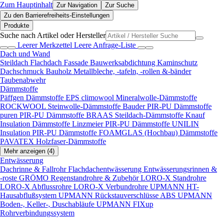
Zum Hauptinhalt
Zur Navigation
Zur Suche
Zu den Barrierefreiheits-Einstellungen
Produkte
Suche nach Artikel oder Hersteller
Leerer Merkzettel
Leere Anfrage-Liste
Dach und Wand
Steildach
Flachdach
Fassade
Bauwerksabdichtung
Kaminschutz
Dachschmuck
Bauholz
Metallbleche, -tafeln, -rollen &-bänder
Taubenabwehr
Dämmstoffe
Päffgen Dämmstoffe EPS
climowool Mineralwolle-Dämmstoffe
ROCKWOOL Steinwolle-Dämmstoffe
Bauder PIR-PU Dämmstoffe
puren PIR-PU Dämmstoffe
BRAAS Steildach-Dämmstoffe
Knauf
Insulation Dämmstoffe
Linzmeier PIR-PU Dämmstoffe
UNILIN
Insulation PIR-PU Dämmstoffe
FOAMGLAS (Hochbau) Dämmstoffe
PAVATEX Holzfaser-Dämmstoffe
Mehr anzeigen (4)
Entwässerung
Dachrinne & Fallrohr
Flachdachentwässerung
Entwässerungsrinnen &
-roste
GRÖMO Regenstandrohre & Zubehör
LORO-X Standrohre
LORO-X Abflussrohre
LORO-X Verbundrohre
UPMANN HT-
Hausabflußsystem
UPMANN Rückstauverschlüsse ABS
UPMANN
Boden-, Keller-, Duschabläufe
UPMANN FIXup
Rohrverbindungssystem