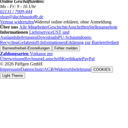
Online Geschäftszeiten:
Mo - Fr: 9 - 16 Uhr
02131 / 7909-444
shop@dachbaustoffe.de
Vertrag widerrufen
Widerruf online erklären, ohne Anmeldung
Über uns
Alle Mitarbeiter
Geschichte
Anschriften
Stellenangebote
Informationen
Lieferservice
UST und
Auslandslieferungen
Downloads
PU-Schaumdosen-
Recycling
Gefahrstoff-Informationen
Erklärung zur Barrierefreiheit
Barrierefreiheit-Einstellungen
Fehler melden
Zahlungsarten
Vorkasse per
Überweisung
Rechnung
Lastschrift
Kreditkarte
PayPal
© 2026 Päffgen GmbH
Impressum
|
Datenschutz
|
AGB
|
Widerrufsbelehrung
|
COOKIES
Light Theme