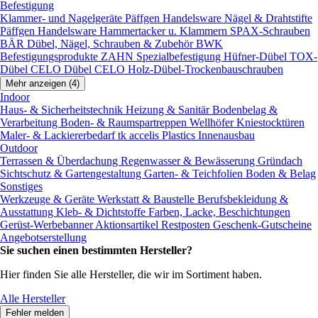
Befestigung
Klammer- und Nagelgeräte
Päffgen Handelsware Nägel & Drahtstifte
Päffgen Handelsware Hammertacker u. Klammern
SPAX-Schrauben
BÄR Dübel, Nägel, Schrauben & Zubehör
BWK
Befestigungsprodukte
ZAHN Spezialbefestigung
Hüfner-Dübel
TOX-
Dübel
CELO Dübel
CELO Holz-Dübel-Trockenbauschrauben
Mehr anzeigen (4)
Indoor
Haus- & Sicherheitstechnik
Heizung & Sanitär
Bodenbelag &
Verarbeitung
Boden- & Raumspartreppen
Wellhöfer Kniestocktüren
Maler- & Lackiererbedarf
tk accelis Plastics Innenausbau
Outdoor
Terrassen & Überdachung
Regenwasser & Bewässerung
Gründach
Sichtschutz & Gartengestaltung
Garten- & Teichfolien
Boden & Belag
Sonstiges
Werkzeuge & Geräte
Werkstatt & Baustelle
Berufsbekleidung &
Ausstattung
Kleb- & Dichtstoffe
Farben, Lacke, Beschichtungen
Gerüst-Werbebanner
Aktionsartikel
Restposten
Geschenk-Gutscheine
Angebotserstellung
Sie suchen einen bestimmten Hersteller?
Hier finden Sie alle Hersteller, die wir im Sortiment haben.
Alle Hersteller
Fehler melden