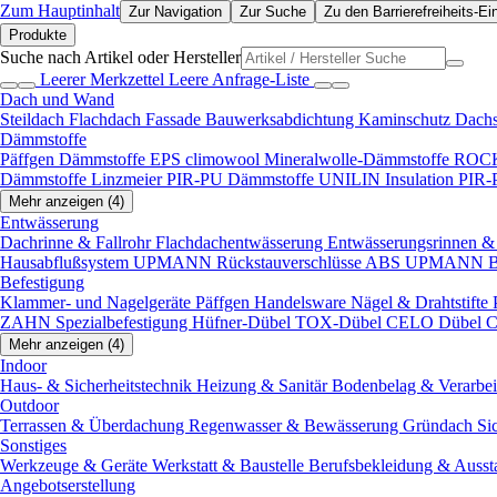
Zum Hauptinhalt
Zur Navigation
Zur Suche
Zu den Barrierefreiheits-Ei
Produkte
Suche nach Artikel oder Hersteller
Leerer Merkzettel
Leere Anfrage-Liste
Dach und Wand
Steildach
Flachdach
Fassade
Bauwerksabdichtung
Kaminschutz
Dach
Dämmstoffe
Päffgen Dämmstoffe EPS
climowool Mineralwolle-Dämmstoffe
ROCK
Dämmstoffe
Linzmeier PIR-PU Dämmstoffe
UNILIN Insulation PIR
Mehr anzeigen (4)
Entwässerung
Dachrinne & Fallrohr
Flachdachentwässerung
Entwässerungsrinnen & 
Hausabflußsystem
UPMANN Rückstauverschlüsse ABS
UPMANN Bod
Befestigung
Klammer- und Nagelgeräte
Päffgen Handelsware Nägel & Drahtstifte
ZAHN Spezialbefestigung
Hüfner-Dübel
TOX-Dübel
CELO Dübel
C
Mehr anzeigen (4)
Indoor
Haus- & Sicherheitstechnik
Heizung & Sanitär
Bodenbelag & Verarbe
Outdoor
Terrassen & Überdachung
Regenwasser & Bewässerung
Gründach
Si
Sonstiges
Werkzeuge & Geräte
Werkstatt & Baustelle
Berufsbekleidung & Ausst
Angebotserstellung