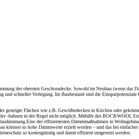
mmung der obersten Geschossdecke. Sowohl im Neubau (wenn das Dach
g und schneller Verlegung. Im Baubestand sind die Einsparpotenziale
der geneigte Flächen wie z.B. Gewölbedecken in Kirchen oder gekrüm
er -bahnen in der Regel nicht möglich. Mithilfe des ROCKWOOL Ein
inblasdämmung.Eine der effizientesten Dämmmaßnahmen in Wohngebäu
tbau können so hohe Dämmwerte erzielt werden – und das bei einfache
rmeschutz so kostengünstig und damit effizient umgesetzt werden.