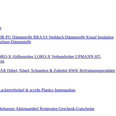
Keine Benachrichtigungen
r
PIR-PU Dämmstoffe
BRAAS Steildach-Dämmstoffe
Knauf Insulation
faser-Dämmstoffe
RO-X Abflussrohre
LORO-X Verbundrohre
UPMANN HT-
em
ÄR Dübel, Nägel, Schrauben & Zubehör
BWK Befestigungsprodukte
Lackiererbedarf
tk accelis Plastics Innenausbau
rbebanner
Aktionsartikel
Restposten
Geschenk-Gutscheine