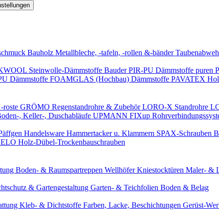
nstellungen
schmuck
Bauholz
Metallbleche, -tafeln, -rollen &-bänder
Taubenabweh
WOOL Steinwolle-Dämmstoffe
Bauder PIR-PU Dämmstoffe
puren 
-PU Dämmstoffe
FOAMGLAS (Hochbau) Dämmstoffe
PAVATEX Holz
-roste
GRÖMO Regenstandrohre & Zubehör
LORO-X Standrohre
LO
en-, Keller-, Duschabläufe
UPMANN FIXup Rohrverbindungssyst
Päffgen Handelsware Hammertacker u. Klammern
SPAX-Schrauben
B
ELO Holz-Dübel-Trockenbauschrauben
itung
Boden- & Raumspartreppen
Wellhöfer Kniestocktüren
Maler- & 
chtschutz & Gartengestaltung
Garten- & Teichfolien
Boden & Belag
attung
Kleb- & Dichtstoffe
Farben, Lacke, Beschichtungen
Gerüst-We