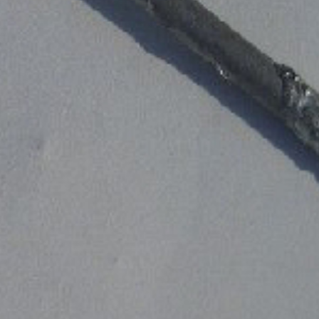
agerbestand
orf mit eigenen LKWs.