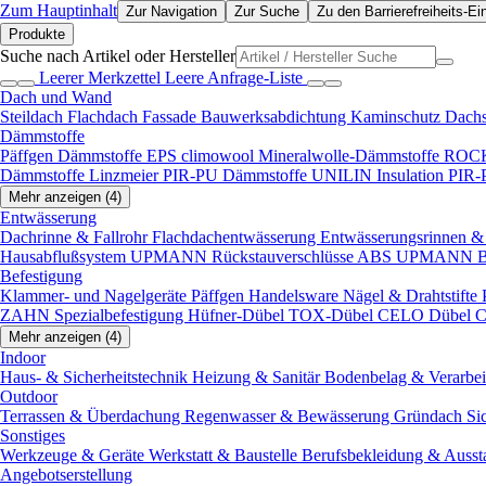
Zum Hauptinhalt
Zur Navigation
Zur Suche
Zu den Barrierefreiheits-Ei
Produkte
Suche nach Artikel oder Hersteller
Leerer Merkzettel
Leere Anfrage-Liste
Dach und Wand
Steildach
Flachdach
Fassade
Bauwerksabdichtung
Kaminschutz
Dach
Dämmstoffe
Päffgen Dämmstoffe EPS
climowool Mineralwolle-Dämmstoffe
ROCK
Dämmstoffe
Linzmeier PIR-PU Dämmstoffe
UNILIN Insulation PIR
Mehr anzeigen (4)
Entwässerung
Dachrinne & Fallrohr
Flachdachentwässerung
Entwässerungsrinnen & 
Hausabflußsystem
UPMANN Rückstauverschlüsse ABS
UPMANN Bod
Befestigung
Klammer- und Nagelgeräte
Päffgen Handelsware Nägel & Drahtstifte
ZAHN Spezialbefestigung
Hüfner-Dübel
TOX-Dübel
CELO Dübel
C
Mehr anzeigen (4)
Indoor
Haus- & Sicherheitstechnik
Heizung & Sanitär
Bodenbelag & Verarbe
Outdoor
Terrassen & Überdachung
Regenwasser & Bewässerung
Gründach
Si
Sonstiges
Werkzeuge & Geräte
Werkstatt & Baustelle
Berufsbekleidung & Ausst
Angebotserstellung