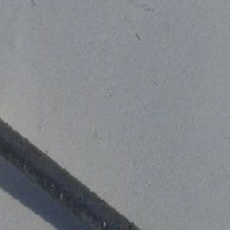
cken Sie 'f'
um zwischen interaktiven Elementen zu wechseln und die
Bedienung 
 ruhigere, fokussiertere Nutzererfahrung. Besonders hilfreich bei Vestibular-Stör