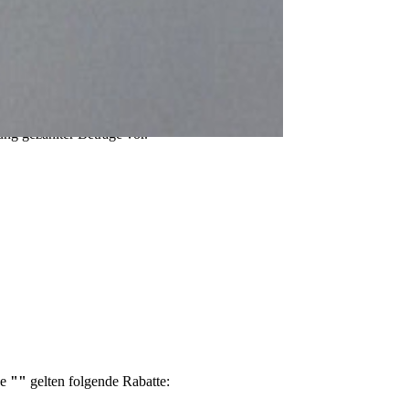
ng gezahlter Beträge vor.
pe
""
gelten folgende Rabatte: