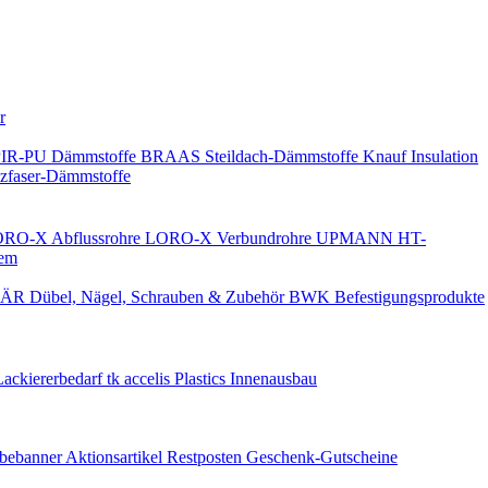
Keine Benachrichtigungen
r
PIR-PU Dämmstoffe
BRAAS Steildach-Dämmstoffe
Knauf Insulation
faser-Dämmstoffe
RO-X Abflussrohre
LORO-X Verbundrohre
UPMANN HT-
em
ÄR Dübel, Nägel, Schrauben & Zubehör
BWK Befestigungsprodukte
Lackiererbedarf
tk accelis Plastics Innenausbau
rbebanner
Aktionsartikel
Restposten
Geschenk-Gutscheine