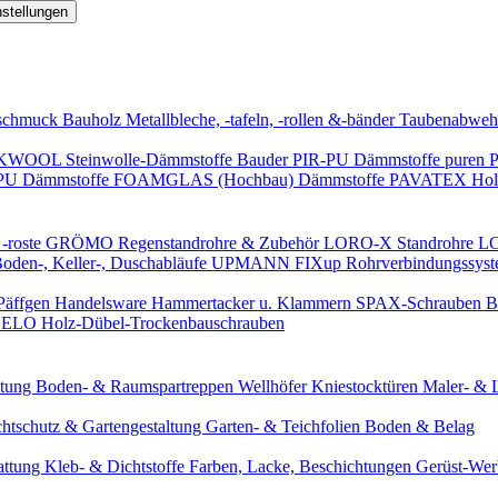
nstellungen
schmuck
Bauholz
Metallbleche, -tafeln, -rollen &-bänder
Taubenabweh
WOOL Steinwolle-Dämmstoffe
Bauder PIR-PU Dämmstoffe
puren 
-PU Dämmstoffe
FOAMGLAS (Hochbau) Dämmstoffe
PAVATEX Holz
-roste
GRÖMO Regenstandrohre & Zubehör
LORO-X Standrohre
LO
en-, Keller-, Duschabläufe
UPMANN FIXup Rohrverbindungssyst
Päffgen Handelsware Hammertacker u. Klammern
SPAX-Schrauben
B
ELO Holz-Dübel-Trockenbauschrauben
itung
Boden- & Raumspartreppen
Wellhöfer Kniestocktüren
Maler- & 
chtschutz & Gartengestaltung
Garten- & Teichfolien
Boden & Belag
attung
Kleb- & Dichtstoffe
Farben, Lacke, Beschichtungen
Gerüst-We