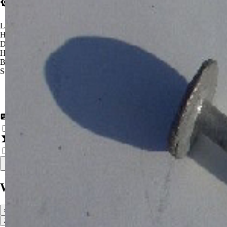
Theme-Einstellungen
Light Theme
(Standard)
Hoher Kontrast
(Hell)
Dark Theme
Hoher Kontrast
(Dunkel)
Blaufilter
Schwarz-Weiß
Weitere Einstellungen
Tastaturnavigation aktivieren
Aktiviert erweiterte Tastaturnavigation.
Drü
Animationen reduzieren
Minimiert bewegte Inhalte und Übergänge für eine
Auf Standardwerte zurücksetzen
Warenkorb Vorschau
schließen
Zum Warenkorb