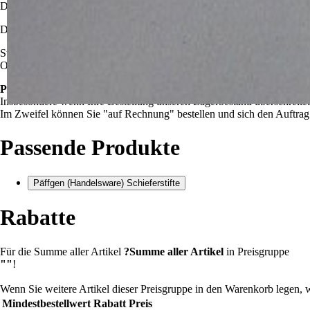
Dafür stehen Pritschenfahrzeuge mit und ohne Heckladekran zur Verf
Die Kosten können dem Reiter "
Lieferkosten
" nach Angabe der PLZ
Streckenlieferungen und weitere Entfernungen auf Anfrage.
Ob Balearen oder Indonesien, wir liefern über Partnerspediteure in fast
Preis- und Liefervorbehalt:
Insbesondere wenn Ihre Bestellung unseren Lagerbestand überschreitet
Im Zweifel können Sie "auf Rechnung" bestellen und sich den Auftrag v
Passende Produkte
Päffgen (Handelsware) Schieferstifte
Rabatte
Für die Summe aller Artikel
?
Summe aller Artikel
in Preisgruppe
""
!
Wenn Sie weitere Artikel dieser Preisgruppe in den Warenkorb legen, 
Mindestbestellwert
Rabatt
Preis