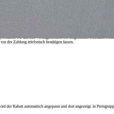
ügung.
 entnommen werden.
 alle Länder der Welt!
, behalten wir uns den Vertragsrücktritt bei umgehender Rücküberweisu
or der Zahlung telefonisch bestätigen lassen.
wird der Rabatt automatisch angepasst und dort angezeigt.
in Preisgrup